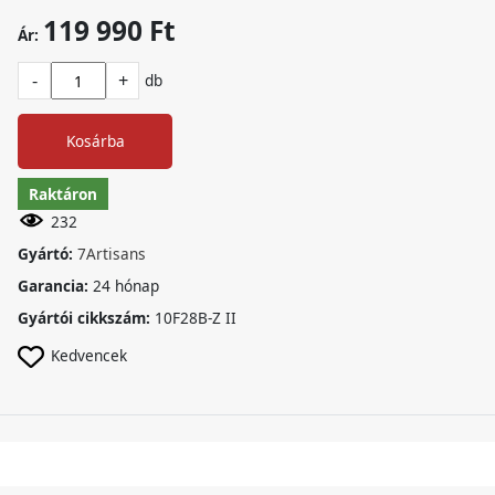
119 990 Ft
Ár:
-
+
db
Kosárba
Raktáron
232
Gyártó:
7Artisans
Garancia:
24 hónap
Gyártói cikkszám:
10F28B-Z II
Kedvencek