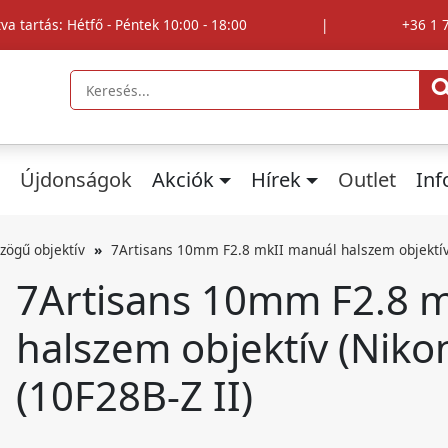
tva tartás: Hétfő - Péntek 10:00 - 18:00
|
+36 1 
Újdonságok
Akciók
Hírek
Outlet
In
zögű objektív
7Artisans 10mm F2.8 mkII manuál halszem objektív (
7Artisans 10mm F2.8 
halszem objektív (Niko
(10F28B-Z II)