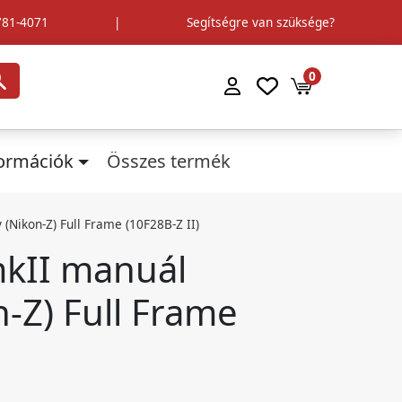
781-4071
|
Segítségre van szüksége?
0
formációk
Összes termék
Nikon-Z) Full Frame (10F28B-Z II)
mkII manuál
n-Z) Full Frame