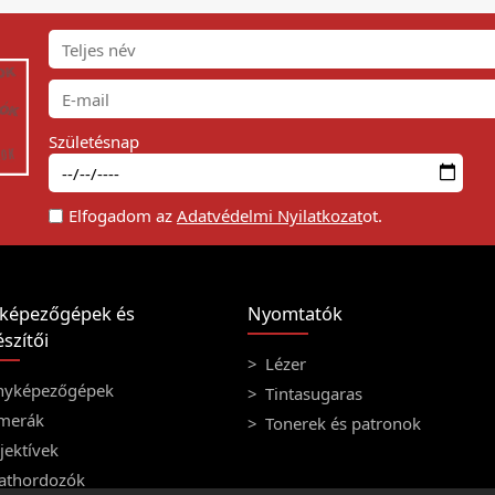
Születésnap
Elfogadom az
Adatvédelmi Nyilatkozat
ot.
képezőgépek és
Nyomtatók
szítői
Lézer
nyképezőgépek
Tintasugaras
merák
Tonerek és patronok
ektívek
athordozók