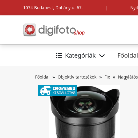
1074 Budapest, Dohány u. 67.
|
Nyi
Kategóriák
Főoldal
Főoldal
Objektív tartozékok
Fix
Nagylátós