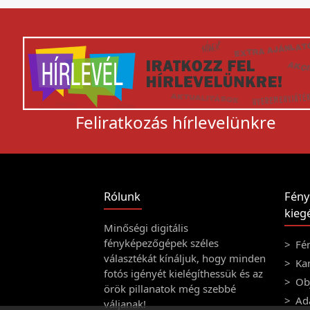
Feliratkozás hírlevelünkre
Rólunk
Fény
kiegé
Minőségi digitális
fényképezőgépek széles
Fé
választékát kínáljuk, hogy minden
Ka
fotós igényét kielégíthessük és az
Obj
örök pillanatok még szebbé
Ad
váljanak!