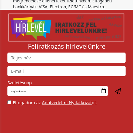
megrendelése ellenértékét üzletünkben. Elfogadott
bankkártyák: VISA, Electron, EC/MC és Maestro.
Feliratkozás hírlevelünkre
Születésnap
Elfogadom az
Adatvédelmi Nyilatkozat
ot.