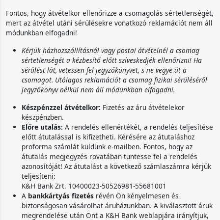
Fontos, hogy átvételkor ellenőrizze a csomagolás sértetlenségét,
mert az átvétel utáni sérülésekre vonatkozó reklamációt nem áll
módunkban elfogadni!
Kérjük házhozszállításnál vagy postai átvételnél a csomag
sértetlenségét a kézbesítő előtt szíveskedjék ellenőrizni! Ha
sérülést lát, vetessen fel jegyzőkönyvet, s ne vegye át a
csomagot. Utólagos reklamációt a csomag fizikai sérüléséről
jegyzőkönyv nélkül nem áll módunkban elfogadni.
Készpénzzel átvételkor:
Fizetés az áru átvételekor
készpénzben.
Előre utalás:
A rendelés ellenértékét, a rendelés teljesítése
előtt átutalással is kifizetheti. Kérésére az átutaláshoz
proforma számlát küldünk e-mailben. Fontos, hogy az
átutalás megjegyzés rovatában tüntesse fel a rendelés
azonosítóját! Az átutalást a következő számlaszámra kérjük
teljesíteni:
K&H Bank Zrt. 10400023-50526981-55681001
A
bankkártyás fizetés
révén Ön kényelmesen és
biztonságosan vásárolhat áruházunkban. A kiválasztott áruk
megrendelése után Önt a K&H Bank weblapjára irányítjuk,