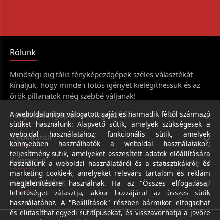
Rólunk
Minőségi digitális fényképezőgépek széles választékát
kínáljuk, hogy minden fotós igényét kielégíthessük és az
örök pillanatok még szebbé váljanak!
Fényképezőgépek és kiegészítői
A weboldalunkon válogatott saját és harmadik féltől származó
sütiket használunk: Alapvető sütik, amelyek szükségesek a
weboldal használatához; funkcionális sütik, amelyek
Nyomtatók
könnyebben használhatók a weboldal használatakor;
teljesítmény-sütik, amelyeket összesített adatok előállítására
Kapcsolat
használunk a weboldal használatáról és a statisztikákról; és
marketing cookie-k, amelyeket releváns tartalom és reklám
Hasznos linkek
megjelenítésére használnak. Ha az "Összes elfogadása"
lehetőséget választja, akkor hozzájárul az összes sütik
használatához. A "Beállítások" részben bármikor elfogadhat
és elutasíthat egyedi sütitípusokat, és visszavonhatja a jövőre