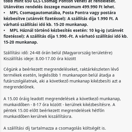
több mint 650 GLS Csomag Ponton veheti át rendelését.
Utánvétes rendelés összege maximum 499.990 Ft lehet.
• MPL Csomagautomatába, Posta Pontra vagy postára
kézbesítve (utánvét fizetéssel): A szállítás díja 1.990 Ft. A
várható szállítási idő kb. 15-20 munkanap.
• MPL Háznál történő kézbesítés esetén: 10 kg-ig (utánvét
fizetéssel): A szállítás díja 1.990.-Ft. A várható szállítási idő kb.
15-20 munkanap.
Szállítási idő: 24-48 órán belül (Magyarország területére)
Kiszállítás ideje: 8.00-17.00 óra között
Cégünk a beérkezett megrendeléseket, raktárkészleten lévő
termékek esetén, legkésőbb 1 munkanapon belül átadja a
futárszolgálatnak, aki a következő munkanap kikézbesíti azt a
megrendelőnek.
A 15.00 óráig leadott megrendelések a következő munkanap,
munkaidőben - 8-17 óra között - kerülnek kikézbesítésre. A
péntek 15.00 előtt beérkezett megrendelések hétfőn
munkaidőben kerülnek kiszállításra.
A szállítási díj tartalmazza a csomagolás költségét is.