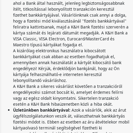
ahol a Bank által használt, jelenleg legbiztonságosabbnak
ítélt, titkosítással lebonyolított tranzakción keresztül
fizethet bankkártyájával. Vásárlóinknak csak annyi a dolga,
hogy a fizetési mód kiválasztásánál "fizetés bankkártyával"
feliratra kattintsanak, majd a K&H Bank fizetési szerverén a
kártya számát és lejárati dátumát megadják. A K&H Bank a
VISA Classic, VISA Electron, Eurocard/MasterCard és
Maestro típusú kártyákat fogadja el.
A kizárólag elektronikus használatra kibocsátott
bankkártyákat csak abban az esetben fogadhatjuk el,
amennyiben annak használatát a kártyát kibocsátó bank
engedélyezi! Kérjük, érdeklődjön bankjánál, hogy az Ön
kártyája felhasználható-e interneten keresztül
lebonyolítandó vásárláshoz.
A K&H Bank a sikeres vásárlást követően a tranzakcióról
engedélyezési számot bocsát ki, amelyet érdemes felírni
vagy az egész oldalt kinyomtatni. Sikertelen tranzakció
esetén a K&H Bank hibaüzenetben közli a hiba okát.
Üzletünkben bankkártyával:
Azok a vásárlók, akik az árut
ügyfélszolgálatunkon veszik át, választhatnak bankkártyás
fizetési módot is. Ebben az esetben az áru átvételekor mobil
kártyaolvasó terminál segítségével fizetheti ki