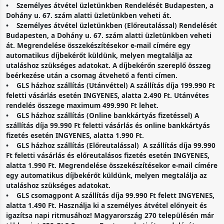
• Személyes átvétel üzletünkben Rendelését Budapesten, a
Dohány u. 67. szám alatti üzletünkben veheti át.
• Személyes átvétel üzletünkben (Előreutalással) Rendelését
Budapesten, a Dohány u. 67. szám alatti üzletünkben veheti
át. Megrendelése összekészítésekor e-mail címére egy
automatikus díjbekérőt küldünk, melyen megtalálja az
utaláshoz szükséges adatokat. A díjbekérőn szereplő összeg
beérkezése után a csomag átvehető a fenti címen.
• GLS házhoz szállítás (Utánvéttel) A szállítás díja 199.990 Ft
feletti vásárlás esetén INGYENES, alatta 2.490 Ft. Utánvétes
rendelés összege maximum 499.990 Ft lehet.
• GLS házhoz szállítás (Online bankkártyás fizetéssel) A
szállítás díja 99.990 Ft feletti vásárlás és online bankkártyás
fizetés esetén INGYENES, alatta 1.990 Ft.
• GLS házhoz szállítás (Előreutalással) A szállítás díja 99.990
Ft feletti vásárlás és előreutalásos fizetés esetén INGYENES,
alatta 1.990 Ft. Megrendelése összekészítésekor e-mail címére
egy automatikus díjbekérőt küldünk, melyen megtalálja az
utaláshoz szükséges adatokat.
• GLS csomagpont A szállítás díja 99.990 Ft felett INGYENES,
alatta 1.490 Ft. Használja ki a személyes átvétel előnyeit és
igazítsa napi ritmusához! Magyarország 270 településén már