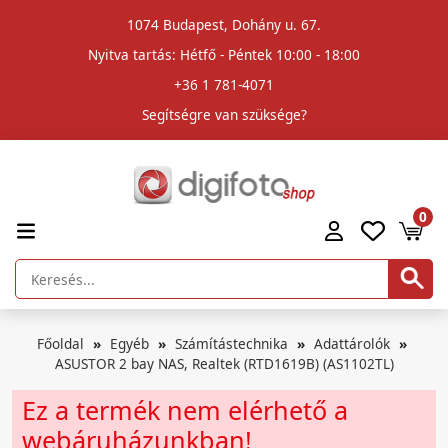
1074 Budapest, Dohány u. 67.
Nyitva tartás: Hétfő - Péntek 10:00 - 18:00
+36 1 781-4071
Segítségre van szüksége?
0
Főoldal
Egyéb
Számítástechnika
Adattárolók
ASUSTOR 2 bay NAS, Realtek (RTD1619B) (AS1102TL)
Ez a termék nem elérhető a
webáruházunkban!