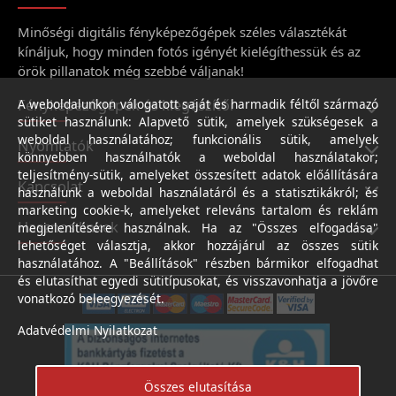
Minőségi digitális fényképezőgépek széles választékát
kínáljuk, hogy minden fotós igényét kielégíthessük és az
örök pillanatok még szebbé váljanak!
Fényképezőgépek és kiegészítői
A weboldalunkon válogatott saját és harmadik féltől származó
sütiket használunk: Alapvető sütik, amelyek szükségesek a
weboldal használatához; funkcionális sütik, amelyek
Nyomtatók
könnyebben használhatók a weboldal használatakor;
teljesítmény-sütik, amelyeket összesített adatok előállítására
Kapcsolat
használunk a weboldal használatáról és a statisztikákról; és
marketing cookie-k, amelyeket releváns tartalom és reklám
Hasznos linkek
megjelenítésére használnak. Ha az "Összes elfogadása"
lehetőséget választja, akkor hozzájárul az összes sütik
használatához. A "Beállítások" részben bármikor elfogadhat
és elutasíthat egyedi sütitípusokat, és visszavonhatja a jövőre
vonatkozó beleegyezését.
Adatvédelmi Nyilatkozat
Összes elutasítása