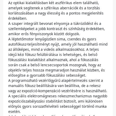
Az optikai kialakításban két aszférikus elem található,
amelyek segítenek a szférikus aberrációk és a torzítás
korlátozásában a nagy élesség és a pontos megjelenítés
érdekében.
A szuper integrált bevonat elnyomja a tükröződést és a
szellemképeket a jobb kontraszt és színhűség érdekében,
amikor erős fényviszonyok között dolgozik.
A léptetőmotor lenyűgözően sima, csendes és gyors
autofókusz-teljesítményt nyújt, amely jól használható mind
az állóképes, mind a videós alkalmazásokhoz. A teljes
idejű kézi fókusz felülbírálása is lehetséges, és belső
fókuszálási kialakítást alkalmaznak, ahol a fókuszálás
során csak a belső lencsecsoportok mozognak, hogy az
objektív teljes hossza megmaradjon használat közben, és
elősegítse a gyorsabb fókuszálási sebességet.
A programozható vezérlőgyűrű alapértelmezés szerint a
manuális fókusz beállítására van beállítva, de a rekesz
vagy az expozíció-kompenzáció vezérlésére is használható.
A speciális elektromágneses rekeszmechanizmus nagyobb
expozíciószabályozási stabilitást biztosít, ami különösen
előnyös gyors sorozatfelvételi sebességgel történő munka
esetén.