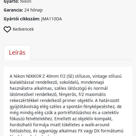
Gyártó:
Nikon
Garancia:
24 hónap
Gyártói cikkszám:
JMA110DA
Kedvencek
Leírás
A Nikon NIKKOR Z 40mm f/2 (SE) stílusos, vintage stílusú
kialakítással rendelkező, sokoldalú, mindennapi
használatra alkalmas, széles látószögű és normál
látómezővel rendelkező, fényerős, f/2 maximális
rekeszértékkel rendelkező primer objektív. A határozott
gyújtótávolság elég széles a spontán fényképezéshez, de
még mindig elég szűk a portréfotózáshoz és a szelektív
fókuszú felvételekhez. Emellett az objektív kompakt,
hordozható formája miatt tökéletes a walk-around
fotózáshoz, és ugyanúgy alkalmas FX vagy DX formátumú