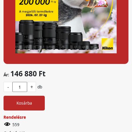
146 880 Ft
Ár:
-
+
db
Kosárba
Rendelésre
559