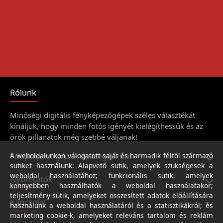
Rólunk
Minőségi digitális fényképezőgépek széles választékát
kínáljuk, hogy minden fotós igényét kielégíthessük és az
örök pillanatok még szebbé váljanak!
Fényképezőgépek és kiegészítői
A weboldalunkon válogatott saját és harmadik féltől származó
sütiket használunk: Alapvető sütik, amelyek szükségesek a
weboldal használatához; funkcionális sütik, amelyek
Nyomtatók
könnyebben használhatók a weboldal használatakor;
teljesítmény-sütik, amelyeket összesített adatok előállítására
Kapcsolat
használunk a weboldal használatáról és a statisztikákról; és
marketing cookie-k, amelyeket releváns tartalom és reklám