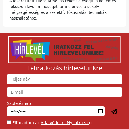
A lekerekített kilenc lamellás rekesz elősegíti a kellemes
fókuszon kívüli minőséget, ami előnyös a sekély
mélységélesség és a szelektív fókuszálási technikák
használatához.
Feliratkozás hírlevelünkre
Születésnap
Elfogadom az
Adatvédelmi Nyilatkozat
ot.