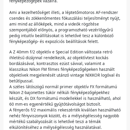
fényképezőgépek vázaira.
Ami a kezelhetőséget illeti, a léptetőmotoros AF-rendszer
csendes és zökkenőmentes fókuszálási teljesítményt nyújt,
ami mind az állóképek, mind a videók rögzítése
szempontjából előnyös, a programozható vezérlőgyűrű
pedig intuitív beállításokat is lehetővé tesz a különböző
fényképezőgép- és expozíciós beállítások felett.
A Z 40mm f/2 objektív e Special Edition változata retró
ihletésű dizájnnal rendelkezik, az objektívtest kockás
bordázásával, kontrasztos ezüst sávval, valamint a
klasszikus Nikon FM filmes fényképezőgépeken használt
objektívek megjelenését utánzó vintage NIKKOR logóval és
betűtípussal.
A széles látószögű normál primer objektív FX formátumú
Nikon Z-bajonettes tükör nélküli fényképezőgépekhez
készült, és DX formátumú modellekkel is használható, ahol
60 mm-es egyenértékű gyújtótávolságot biztosít.
A fényerős f/2 maximális rekeszérték kiválóan használható
nehéz fényviszonyok között, és a mélységélesség nagyobb
mértékű szabályozását is lehetővé teszi a témák
elkülönítéséhez a mélységélesség használatával.