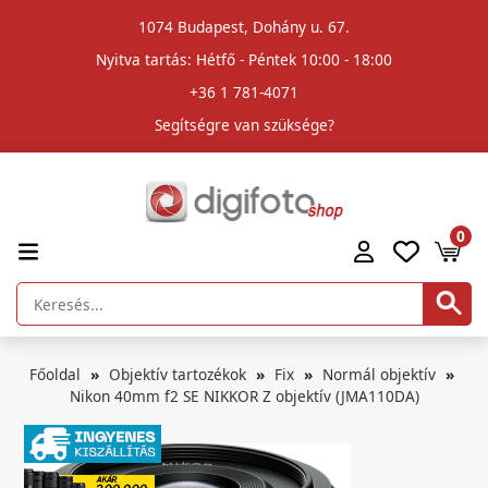
1074 Budapest, Dohány u. 67.
Nyitva tartás: Hétfő - Péntek 10:00 - 18:00
+36 1 781-4071
Segítségre van szüksége?
0
Főoldal
Objektív tartozékok
Fix
Normál objektív
Nikon 40mm f2 SE NIKKOR Z objektív (JMA110DA)