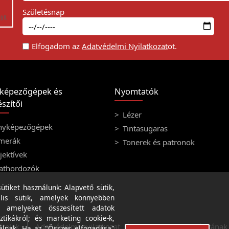
Születésnap
Elfogadom az
Adatvédelmi Nyilatkozat
ot.
képezőgépek és
Nyomtatók
szítői
Lézer
nyképezőgépek
Tintasugaras
merák
Tonerek és patronok
ektívek
athordozók
tiket használunk: Alapvető sütik,
lis sütik, amelyek könnyebben
, amelyeket összesített adatok
ztikákról; és marketing cookie-k,
ételek
Adatvédelmi nyilatkozat
A weboldal használatának f
álnak. Ha az "Összes elfogadása"