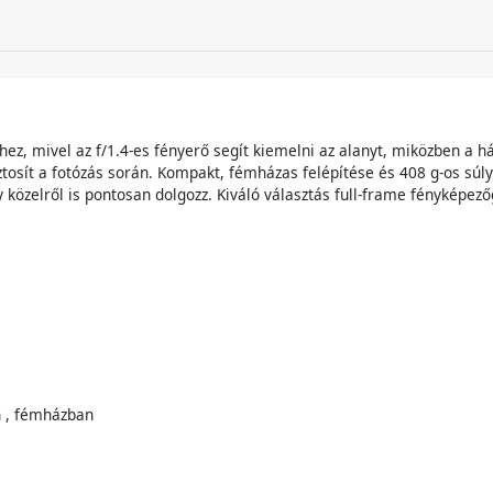
hez, mivel az f/1.4-es fényerő segít kiemelni az alanyt, miközben a 
 biztosít a fotózás során. Kompakt, fémházas felépítése és 408 g-os s
y közelről is pontosan dolgozz. Kiváló választás full-frame fénykép
n , fémházban