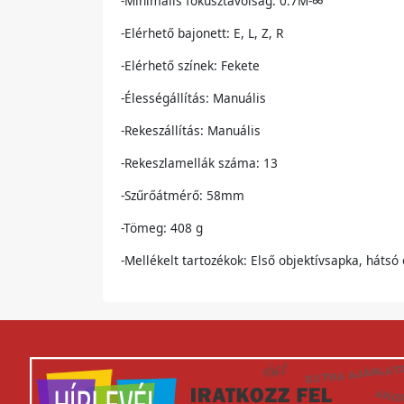
-Minimális fókusztávolság: 0.7M-∞
-Elérhető bajonett: E, L, Z, R
-Elérhető színek: Fekete
-Élességállítás: Manuális
-Rekeszállítás: Manuális
-Rekeszlamellák száma: 13
-Szűrőátmérő: 58mm
-Tömeg: 408 g
-Mellékelt tartozékok: Első objektívsapka, hátsó