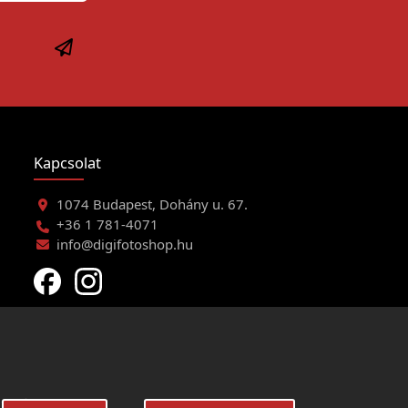
Kapcsolat
1074 Budapest, Dohány u. 67.
+36 1 781-4071
info@digifotoshop.hu
eltételei