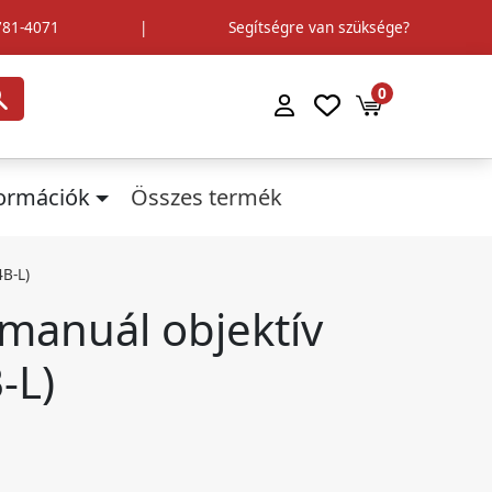
781-4071
|
Segítségre van szüksége?
0
formációk
Összes termék
4B-L)
manuál objektív
-L)