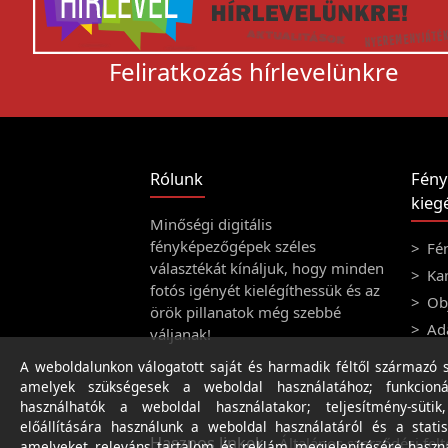
Feliratkozás hírlevelünkre
Rólunk
Fény
kiegé
Minőségi digitális
fényképezőgépek széles
Fé
választékát kínáljuk, hogy minden
Ka
fotós igényét kielégíthessük és az
Obj
örök pillanatok még szebbé
Ad
váljanak!
A weboldalunkon válogatott saját és harmadik féltől származó sü
amelyek szükségesek a weboldal használatához; funkcioná
használhatók a weboldal használatakor; teljesítmény-sütik
előállítására használunk a weboldal használatáról és a statis
Hasznos linkek
Általános szerződési felt
amelyeket releváns tartalom és reklám megjelenítésére haszn