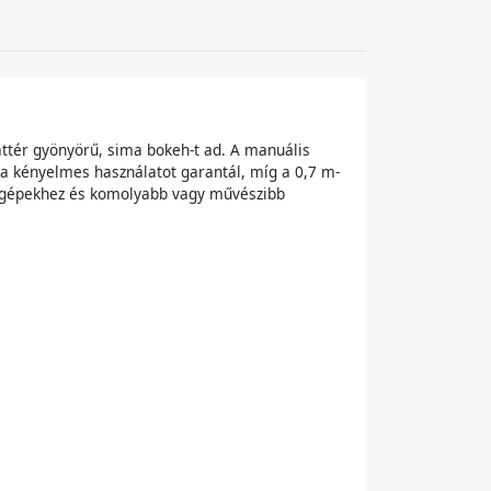
háttér gyönyörű, sima bokeh-t ad. A manuális
úlya kényelmes használatot garantál, míg a 0,7 m-
ezőgépekhez és komolyabb vagy művészibb