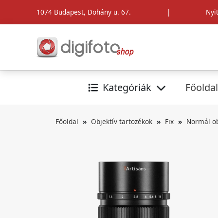
1074 Budapest, Dohány u. 67.
|
Nyi
Kategóriák
Főoldal
Főoldal
Objektív tartozékok
Fix
Normál ob