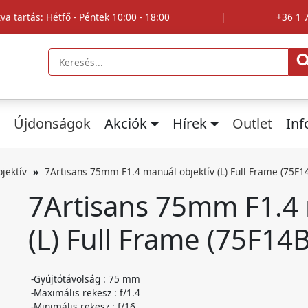
tva tartás: Hétfő - Péntek 10:00 - 18:00
|
+36 1 
Újdonságok
Akciók
Hírek
Outlet
In
jektív
7Artisans 75mm F1.4 manuál objektív (L) Full Frame (75F1
7Artisans 75mm F1.4 
(L) Full Frame (75F14B
-Gyújtótávolság : 75 mm
-Maximális rekesz : f/1.4
-Minimális rekesz : f/16