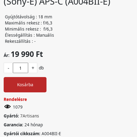
(Sony-E) APS-C (A004BII-E)
Gyújtótávolság : 18 mm
Maximális rekesz : f/6,3
Minimális rekesz : f/6,3
Élességállítás : Manuális
Rekeszállítás : -
19 990 Ft
Ár:
-
+
db
Kosárba
Rendelésre
1079
Gyártó:
7Artisans
Garancia:
24 hónap
Gyártói cikkszám:
A004BII-E