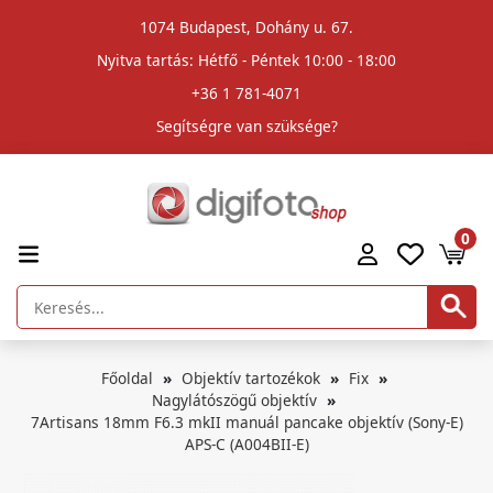
1074 Budapest, Dohány u. 67.
Nyitva tartás: Hétfő - Péntek 10:00 - 18:00
+36 1 781-4071
Segítségre van szüksége?
0
Főoldal
Objektív tartozékok
Fix
Nagylátószögű objektív
7Artisans 18mm F6.3 mkII manuál pancake objektív (Sony-E)
APS-C (A004BII-E)