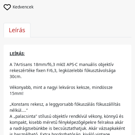
Kedvencek
Leírás
LEÍRÁS:
A 7Artisans 18mm/f6,3 mkII APS-C manuális objektív
rekeszértéke fixen F/6,3, legközelebbi fókusztávolsága
30cm.
Vékonyabb, mint a nagyi lekváros keksze, mindössze
15mm!
„Konstans rekesz, a leggyorsabb fókuszálás fókuszállítás
nélkül....”
A „palacsinta” stílusú objektív rendkívül vékony, könnyű és
kompakt, kisebb méretű fényképezőgépekre felrakva akár
a nadrágzsebünkbe is becsúsztathatjuk. Akár vázsapkaként
is használható. Extra hordozhatóság, kiváló vintage