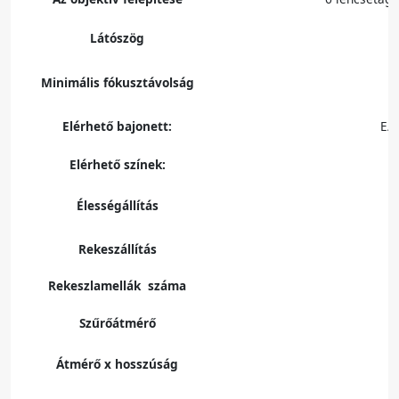
Látószög
Minimális fókusztávolság
Elérhető bajonett:
E/
Elérhető színek:
Élességállítás
Rekeszállítás
Rekeszlamellák száma
Szűrőátmérő
Átmérő x hosszúság