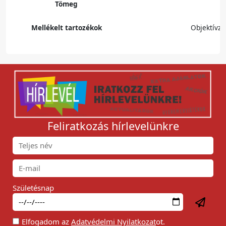
Tömeg
Mellékelt tartozékok
Objektívzs
Feliratkozás hírlevelünkre
Születésnap
Elfogadom az
Adatvédelmi Nyilatkozat
ot.