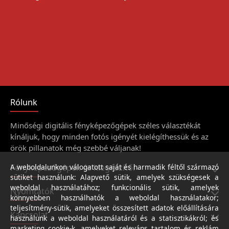
Rólunk
Minőségi digitális fényképezőgépek széles választékát
kínáljuk, hogy minden fotós igényét kielégíthessük és az
örök pillanatok még szebbé váljanak!
Fényképezőgépek és kiegészítői
A weboldalunkon válogatott saját és harmadik féltől származó
sütiket használunk: Alapvető sütik, amelyek szükségesek a
weboldal használatához; funkcionális sütik, amelyek
Nyomtatók
könnyebben használhatók a weboldal használatakor;
teljesítmény-sütik, amelyeket összesített adatok előállítására
Kapcsolat
használunk a weboldal használatáról és a statisztikákról; és
marketing cookie-k, amelyeket releváns tartalom és reklám