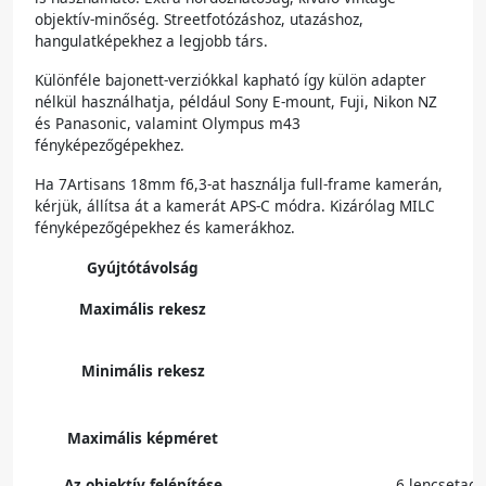
objektív-minőség. Streetfotózáshoz, utazáshoz,
hangulatképekhez a legjobb társ.
Különféle bajonett-verziókkal kapható így külön adapter
nélkül használhatja, például Sony E-mount, Fuji, Nikon NZ
és Panasonic, valamint Olympus m43
fényképezőgépekhez.
Ha 7Artisans 18mm f6,3-at használja full-frame kamerán,
kérjük, állítsa át a kamerát APS-C módra. Kizárólag MILC
fényképezőgépekhez és kamerákhoz.
Gyújtótávolság
Maximális rekesz
Minimális rekesz
Maximális képméret
Az objektív felépítése
6 lencsetag