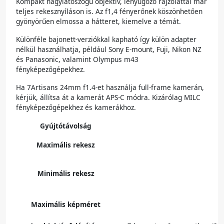
Kompakt nagylátószögű objektív, lenyűgöző rajzolattal már
teljes rekesznyíláson is. Az f1,4 fényerőnek köszönhetően
gyönyörűen elmossa a hátteret, kiemelve a témát.
Különféle bajonett-verziókkal kapható így külön adapter
nélkül használhatja, például Sony E-mount, Fuji, Nikon NZ
és Panasonic, valamint Olympus m43
fényképezőgépekhez.
Ha 7Artisans 24mm f1.4-et használja full-frame kamerán,
kérjük, állítsa át a kamerát APS-C módra. Kizárólag MILC
fényképezőgépekhez és kamerákhoz.
Gyújtótávolság
Maximális rekesz
Minimális rekesz
Maximális képméret