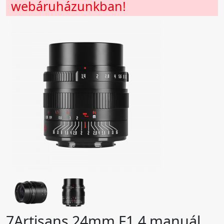
webáruházunkban!
7Artisans 24mm F1.4 manuál