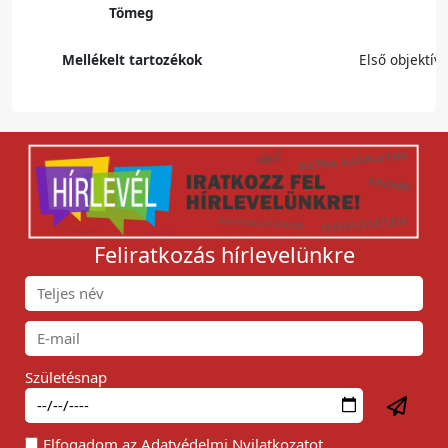
Tömeg
Mellékelt tartozékok
Első objektív
Feliratkozás hírlevelünkre
Születésnap
Elfogadom az
Adatvédelmi Nyilatkozat
ot.