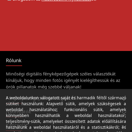
Rólunk
Minőségi digitális fényképezőgépek széles választékát
kínáljuk, hogy minden fotós igényét kielégíthessük és az
örök pillanatok még szebbé váljanak!
Fényképezőgépek és kiegészítői
A weboldalunkon válogatott saját és harmadik féltől származó
sütiket használunk: Alapvető sütik, amelyek szükségesek a
weboldal használatához; funkcionális sütik, amelyek
Nyomtatók
könnyebben használhatók a weboldal használatakor;
teljesítmény-sütik, amelyeket összesített adatok előállítására
Kapcsolat
használunk a weboldal használatáról és a statisztikákról; és