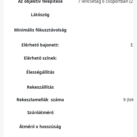
Az objektív felépítése
7 lencsetag 6 csoportban (2 E
Látószög
Minimális fókusztávolság
Elérhető bajonett:
E/
Elérhető színek:
Élességállítás
Rekeszállítás
Rekeszlamellák száma
9 (leke
Szűrőátmérő
Átmérő x hosszúság