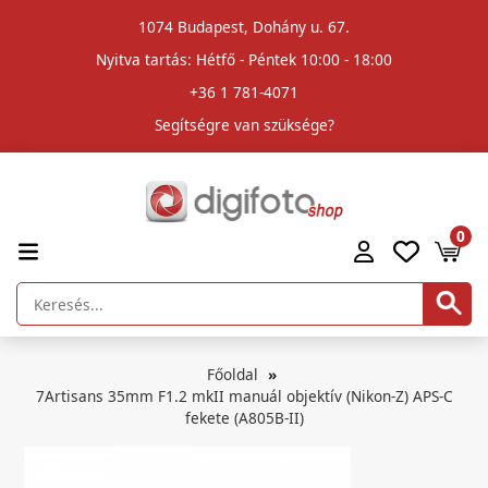
1074 Budapest, Dohány u. 67.
Nyitva tartás: Hétfő - Péntek 10:00 - 18:00
+36 1 781-4071
Segítségre van szüksége?
0
Főoldal
7Artisans 35mm F1.2 mkII manuál objektív (Nikon-Z) APS-C
fekete (A805B-II)