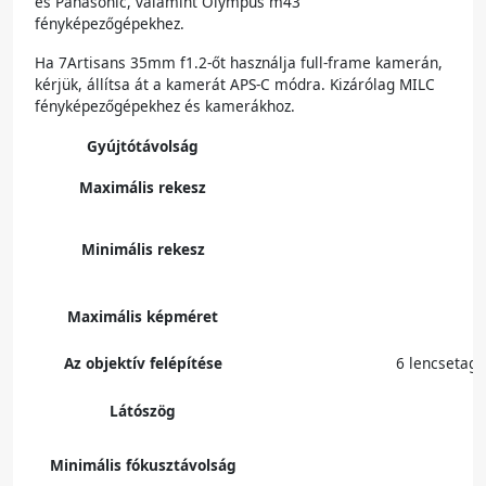
és Panasonic, valamint Olympus m43
fényképezőgépekhez.
Ha 7Artisans 35mm f1.2-őt használja full-frame kamerán,
kérjük, állítsa át a kamerát APS-C módra. Kizárólag MILC
fényképezőgépekhez és kamerákhoz.
Gyújtótávolság
Maximális rekesz
Minimális rekesz
Maximális képméret
Az objektív felépítése
6 lencsetag
Látószög
Minimális fókusztávolság