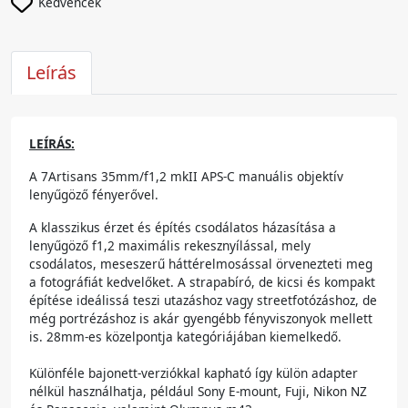
Kedvencek
Leírás
LEÍRÁS:
A 7Artisans 35mm/f1,2 mkII APS-C manuális objektív
lenyűgöző fényerővel.
A klasszikus érzet és építés csodálatos házasítása a
lenyűgöző f1,2 maximális rekesznyílással, mely
csodálatos, meseszerű háttérelmosással örvenezteti meg
a fotográfiát kedvelőket. A strapabíró, de kicsi és kompakt
építése ideálissá teszi utazáshoz vagy streetfotózáshoz, de
még portrézáshoz is akár gyengébb fényviszonyok mellett
is. 28mm-es közelpontja kategóriájában kiemelkedő.
Különféle bajonett-verziókkal kapható így külön adapter
nélkül használhatja, például Sony E-mount, Fuji, Nikon NZ