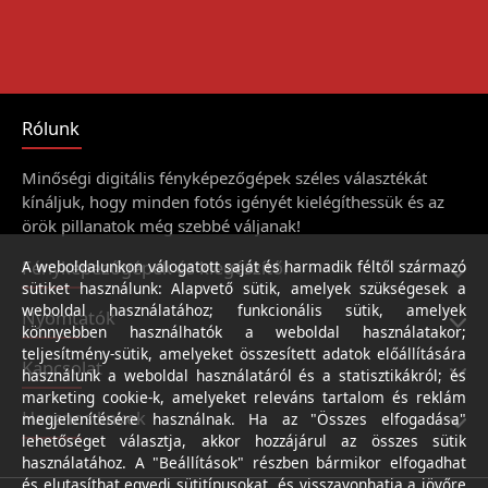
Rólunk
Minőségi digitális fényképezőgépek széles választékát
kínáljuk, hogy minden fotós igényét kielégíthessük és az
örök pillanatok még szebbé váljanak!
Fényképezőgépek és kiegészítői
A weboldalunkon válogatott saját és harmadik féltől származó
sütiket használunk: Alapvető sütik, amelyek szükségesek a
weboldal használatához; funkcionális sütik, amelyek
Nyomtatók
könnyebben használhatók a weboldal használatakor;
teljesítmény-sütik, amelyeket összesített adatok előállítására
Kapcsolat
használunk a weboldal használatáról és a statisztikákról; és
marketing cookie-k, amelyeket releváns tartalom és reklám
Hasznos linkek
megjelenítésére használnak. Ha az "Összes elfogadása"
lehetőséget választja, akkor hozzájárul az összes sütik
használatához. A "Beállítások" részben bármikor elfogadhat
és elutasíthat egyedi sütitípusokat, és visszavonhatja a jövőre