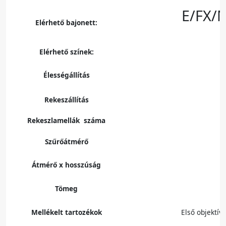
E/FX/
Elérhető bajonett:
Elérhető színek:
Élességállítás
Rekeszállítás
Rekeszlamellák száma
Szűrőátmérő
Átmérő x hosszúság
Tömeg
Mellékelt tartozékok
Első objektív