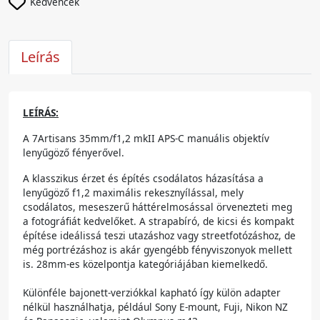
Kedvencek
Leírás
LEÍRÁS:
A 7Artisans 35mm/f1,2 mkII APS-C manuális objektív
lenyűgöző fényerővel.
A klasszikus érzet és építés csodálatos házasítása a
lenyűgöző f1,2 maximális rekesznyílással, mely
csodálatos, meseszerű háttérelmosással örvenezteti meg
a fotográfiát kedvelőket. A strapabíró, de kicsi és kompakt
építése ideálissá teszi utazáshoz vagy streetfotózáshoz, de
még portrézáshoz is akár gyengébb fényviszonyok mellett
is. 28mm-es közelpontja kategóriájában kiemelkedő.
Különféle bajonett-verziókkal kapható így külön adapter
nélkül használhatja, például Sony E-mount, Fuji, Nikon NZ