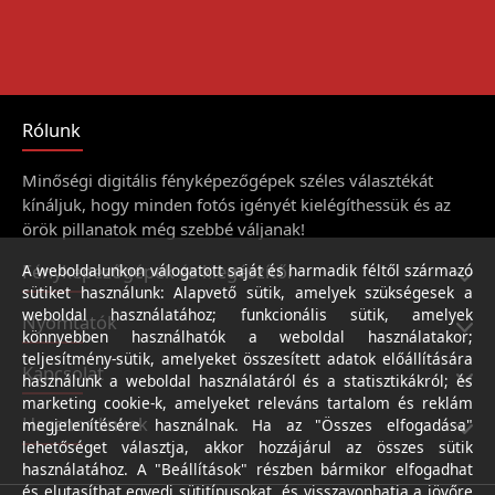
Rólunk
Minőségi digitális fényképezőgépek széles választékát
kínáljuk, hogy minden fotós igényét kielégíthessük és az
örök pillanatok még szebbé váljanak!
Fényképezőgépek és kiegészítői
A weboldalunkon válogatott saját és harmadik féltől származó
sütiket használunk: Alapvető sütik, amelyek szükségesek a
weboldal használatához; funkcionális sütik, amelyek
Nyomtatók
könnyebben használhatók a weboldal használatakor;
teljesítmény-sütik, amelyeket összesített adatok előállítására
Kapcsolat
használunk a weboldal használatáról és a statisztikákról; és
marketing cookie-k, amelyeket releváns tartalom és reklám
Hasznos linkek
megjelenítésére használnak. Ha az "Összes elfogadása"
lehetőséget választja, akkor hozzájárul az összes sütik
használatához. A "Beállítások" részben bármikor elfogadhat
és elutasíthat egyedi sütitípusokat, és visszavonhatja a jövőre