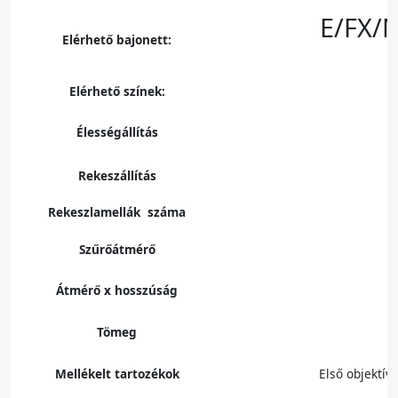
E/FX/
Elérhető bajonett:
Elérhető színek:
Élességállítás
Rekeszállítás
Rekeszlamellák száma
Szűrőátmérő
Átmérő x hosszúság
Tömeg
Mellékelt tartozékok
Első objektív