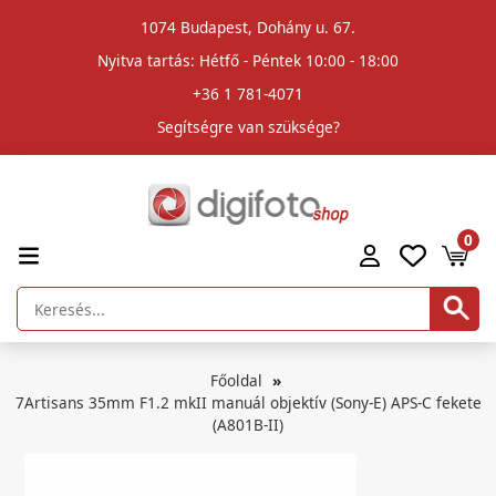
1074 Budapest, Dohány u. 67.
Nyitva tartás: Hétfő - Péntek 10:00 - 18:00
+36 1 781-4071
Segítségre van szüksége?
0
Főoldal
7Artisans 35mm F1.2 mkII manuál objektív (Sony-E) APS-C fekete
(A801B-II)