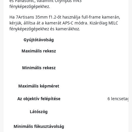
és Panasonic, valamint Olympus m43
fényképezőgépekhez.
Ha 7Artisans 35mm f1.2-őt használja full-frame kamerán,
kérjük, állítsa át a kamerát APS-C módra. Kizárólag MILC
fényképezőgépekhez és kamerákhoz.
Gyújtótávolság
Maximális rekesz
Minimális rekesz
Maximális képméret
Az objektív felépítése
6 lencsetag
Látószög
Minimális fókusztávolság