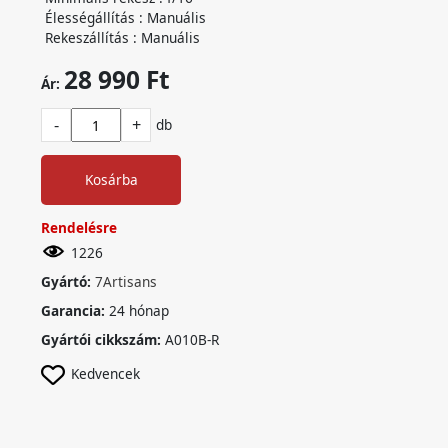
Élességállítás : Manuális
Rekeszállítás : Manuális
28 990 Ft
Ár:
-
+
db
Kosárba
Rendelésre
1226
Gyártó:
7Artisans
Garancia:
24 hónap
Gyártói cikkszám:
A010B-R
Kedvencek