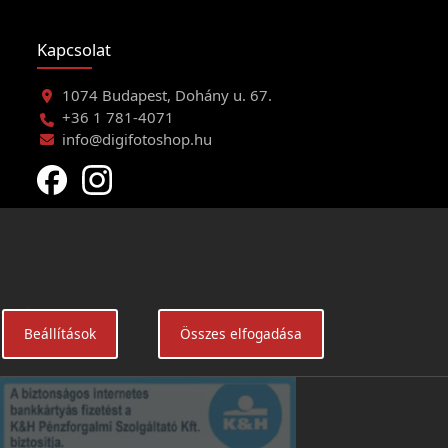
Kapcsolat
1074 Budapest, Dohány u. 67.
+36 1 781-4071
info@digifotoshop.hu
eltételei
Beállítások
Összes elfogadása