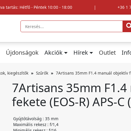
tva tartás: Hétfő - Péntek 10:00 - 18:00
|
+36 1 
Újdonságok
Akciók
Hírek
Outlet
In
kok, kiegészítők
Szűrők
7Artisans 35mm F1.4 manuál objektív f
7Artisans 35mm F1.4 
fekete (EOS-R) APS-C 
Gyújtótávolság : 35 mm
Maximális rekesz : f/1,4
Minimális rekesz : f/16