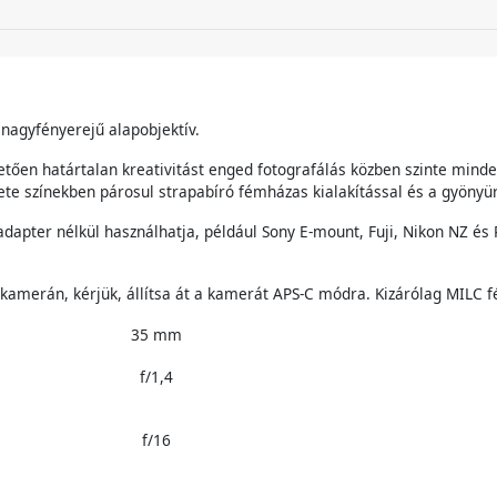
nagyfényerejű alapobjektív.
etően határtalan kreativitást enged fotografálás közben szinte mind
ete színekben párosul strapabíró fémházas kialakítással és a gyönyü
 adapter nélkül használhatja, például Sony E-mount, Fuji, Nikon NZ 
 kamerán, kérjük, állítsa át a kamerát APS-C módra. Kizárólag MILC
35 mm
f/1,4
f/16