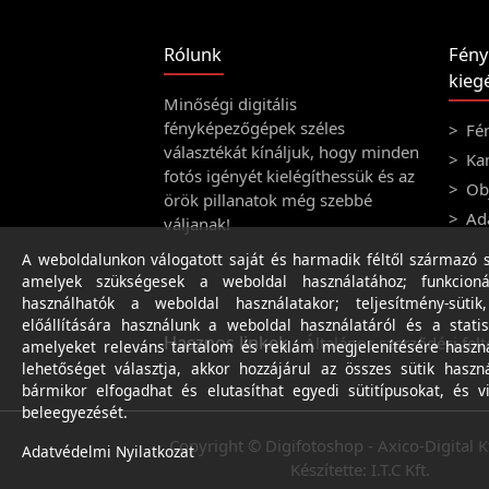
Rólunk
Fény
kiegé
Minőségi digitális
fényképezőgépek széles
Fé
választékát kínáljuk, hogy minden
Ka
fotós igényét kielégíthessük és az
Obj
örök pillanatok még szebbé
Ad
váljanak!
A weboldalunkon válogatott saját és harmadik féltől származó sü
amelyek szükségesek a weboldal használatához; funkcioná
használhatók a weboldal használatakor; teljesítmény-sütik
előállítására használunk a weboldal használatáról és a statis
Hasznos linkek
Általános szerződési felt
amelyeket releváns tartalom és reklám megjelenítésére haszn
lehetőséget választja, akkor hozzájárul az összes sütik haszn
bármikor elfogadhat és elutasíthat egyedi sütitípusokat, és v
beleegyezését.
Copyright © Digifotoshop - Axico-Digital K
Adatvédelmi Nyilatkozat
Készítette:
I.T.C Kft.