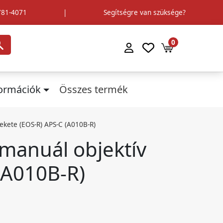
781-4071
|
Segítségre van szüksége?
0
formációk
Összes termék
ekete (EOS-R) APS-C (A010B-R)
manuál objektív
(A010B-R)