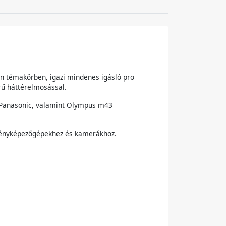
en témakörben, igazi mindenes igásló pro
rű háttérelmosással.
és Panasonic, valamint Olympus m43
 fényképezőgépekhez és kamerákhoz.