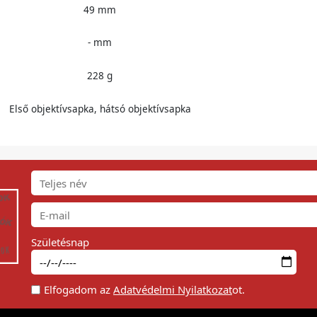
49 mm
- mm
228 g
Első objektívsapka, hátsó objektívsapka
Születésnap
Elfogadom az
Adatvédelmi Nyilatkozat
ot.