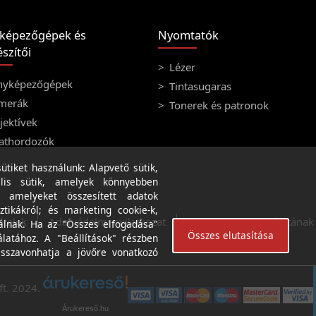
képezőgépek és
Nyomtatók
szítői
Lézer
nyképezőgépek
Tintasugaras
merák
Tonerek és patronok
ektívek
athordozók
tiket használunk: Alapvető sütik,
lis sütik, amelyek könnyebben
, amelyeket összesített adatok
ztikákról; és marketing cookie-k,
ételek
Adatvédelmi nyilatkozat
A weboldal használatának f
álnak. Ha az "Összes elfogadása"
Összes elutasítása
álatához. A "Beállítások" részben
isszavonhatja a jövőre vonatkozó
ft. 2024.
Árukereső.hu