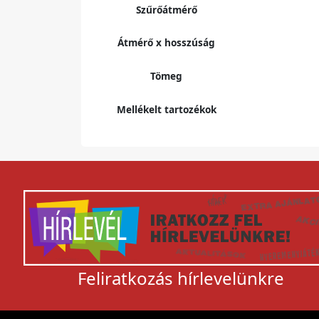
Szűrőátmérő
Átmérő x hosszúság
Tömeg
Mellékelt tartozékok
Feliratkozás hírlevelünkre