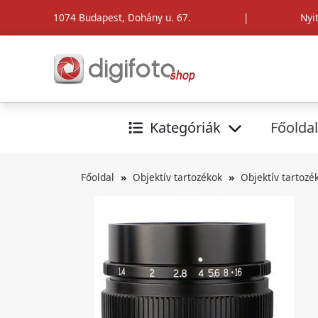
1074 Budapest, Dohány u. 67.
|
Nyi
Kategóriák
Főoldal
Főoldal
Objektív tartozékok
Objektív tartozé