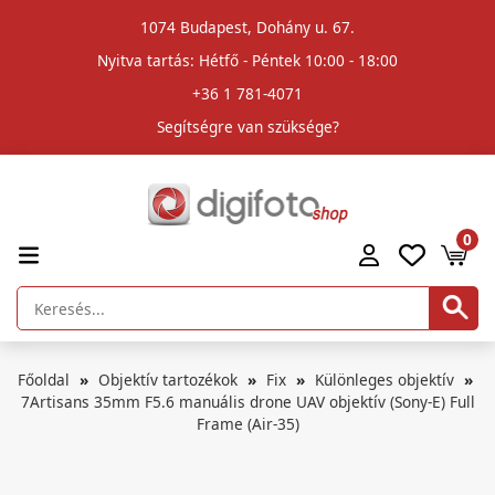
1074 Budapest, Dohány u. 67.
Nyitva tartás: Hétfő - Péntek 10:00 - 18:00
+36 1 781-4071
Segítségre van szüksége?
0
Főoldal
Objektív tartozékok
Fix
Különleges objektív
7Artisans 35mm F5.6 manuális drone UAV objektív (Sony-E) Full
Frame (Air-35)