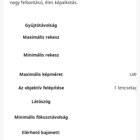
nagy felbontású, éles képalkotás.
Gyújtótávolság
Maximális rekesz
Minimális rekesz
Maximális képméret
UAV 
Az objektív felépítése
1 lencsetag
Látószög
Minimális fókusztávolság
Elérhető bajonett: