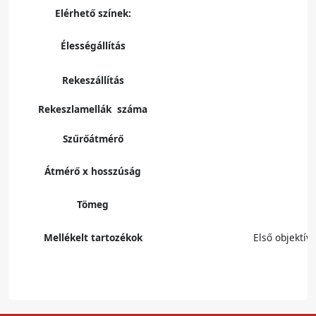
Elérhető színek:
Élességállítás
Rekeszállítás
Rekeszlamellák száma
Szűrőátmérő
Átmérő x hosszúság
Tömeg
Mellékelt tartozékok
Első objektív