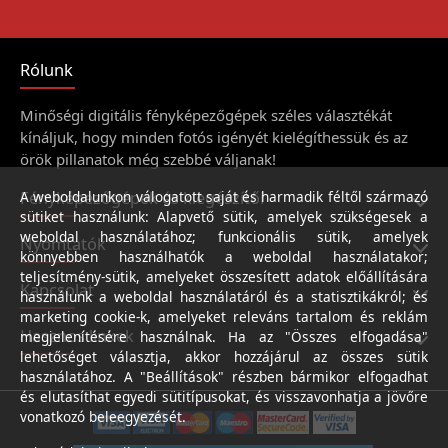
Rólunk
Minőségi digitális fényképezőgépek széles választékát
kínáljuk, hogy minden fotós igényét kielégíthessük és az
örök pillanatok még szebbé váljanak!
Fényképezőgépek és kiegészítői
A weboldalunkon válogatott saját és harmadik féltől származó
sütiket használunk: Alapvető sütik, amelyek szükségesek a
weboldal használatához; funkcionális sütik, amelyek
Nyomtatók
könnyebben használhatók a weboldal használatakor;
teljesítmény-sütik, amelyeket összesített adatok előállítására
Kapcsolat
használunk a weboldal használatáról és a statisztikákról; és
marketing cookie-k, amelyeket releváns tartalom és reklám
Hasznos linkek
megjelenítésére használnak. Ha az "Összes elfogadása"
lehetőséget választja, akkor hozzájárul az összes sütik
használatához. A "Beállítások" részben bármikor elfogadhat
és elutasíthat egyedi sütitípusokat, és visszavonhatja a jövőre
vonatkozó beleegyezését.