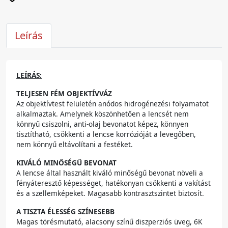
Leírás
LEÍRÁS:
TELJESEN FÉM OBJEKTÍVVÁZ
Az objektívtest felületén anódos hidrogénezési folyamatot
alkalmaztak. Amelynek köszönhetően a lencsét nem
könnyű csiszolni, anti-olaj bevonatot képez, könnyen
tisztítható, csökkenti a lencse korrózióját a levegőben,
nem könnyű eltávolítani a festéket.
KIVÁLÓ MINŐSÉGŰ BEVONAT
A lencse által használt kiváló minőségű bevonat növeli a
fényáteresztő képességet, hatékonyan csökkenti a vakítást
és a szellemképeket. Magasabb kontrasztszintet biztosít.
A TISZTA ÉLESSÉG SZÍNESEBB
Magas törésmutató, alacsony színű diszperziós üveg, 6K