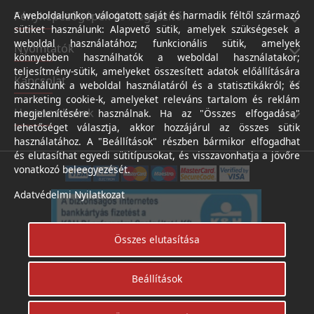
Fényképezőgépek és kiegészítői
A weboldalunkon válogatott saját és harmadik féltől származó
sütiket használunk: Alapvető sütik, amelyek szükségesek a
weboldal használatához; funkcionális sütik, amelyek
Nyomtatók
könnyebben használhatók a weboldal használatakor;
teljesítmény-sütik, amelyeket összesített adatok előállítására
Kapcsolat
használunk a weboldal használatáról és a statisztikákról; és
marketing cookie-k, amelyeket releváns tartalom és reklám
Hasznos linkek
megjelenítésére használnak. Ha az "Összes elfogadása"
lehetőséget választja, akkor hozzájárul az összes sütik
használatához. A "Beállítások" részben bármikor elfogadhat
és elutasíthat egyedi sütitípusokat, és visszavonhatja a jövőre
vonatkozó beleegyezését.
Adatvédelmi Nyilatkozat
Összes elutasítása
Beállítások
Árukereső.hu