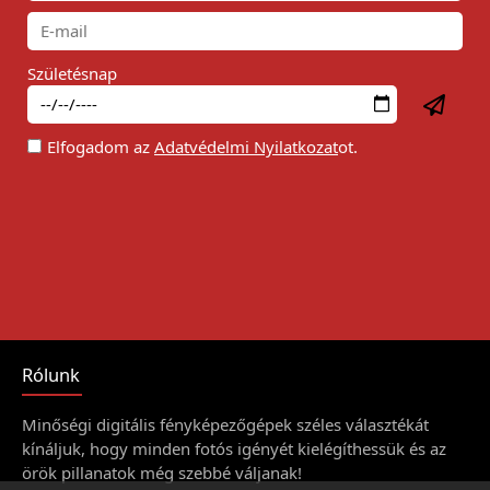
Születésnap
Elfogadom az
Adatvédelmi Nyilatkozat
ot.
Rólunk
Minőségi digitális fényképezőgépek széles választékát
kínáljuk, hogy minden fotós igényét kielégíthessük és az
örök pillanatok még szebbé váljanak!