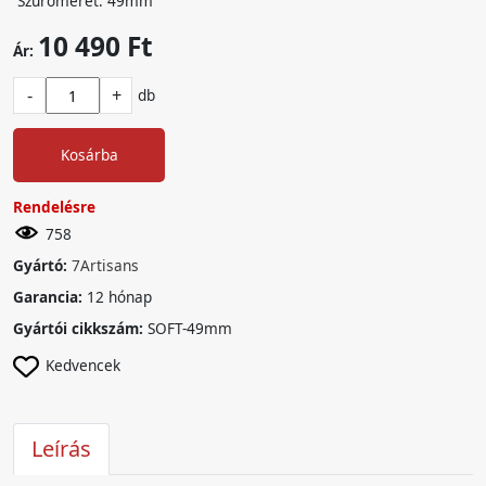
Szűrőméret: 49mm
10 490 Ft
Ár:
-
+
db
Kosárba
Rendelésre
758
Gyártó:
7Artisans
Garancia:
12 hónap
Gyártói cikkszám:
SOFT-49mm
Kedvencek
Leírás