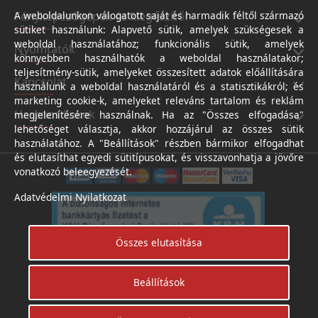
Fényképezőgépek és kiegészítői
A weboldalunkon válogatott saját és harmadik féltől származó
sütiket használunk: Alapvető sütik, amelyek szükségesek a
weboldal használatához; funkcionális sütik, amelyek
Nyomtatók
könnyebben használhatók a weboldal használatakor;
teljesítmény-sütik, amelyeket összesített adatok előállítására
Kapcsolat
használunk a weboldal használatáról és a statisztikákról; és
marketing cookie-k, amelyeket releváns tartalom és reklám
Hasznos linkek
megjelenítésére használnak. Ha az "Összes elfogadása"
lehetőséget választja, akkor hozzájárul az összes sütik
használatához. A "Beállítások" részben bármikor elfogadhat
és elutasíthat egyedi sütitípusokat, és visszavonhatja a jövőre
vonatkozó beleegyezését.
Adatvédelmi Nyilatkozat
Összes elutasítása
Beállítások
Árukereső.hu