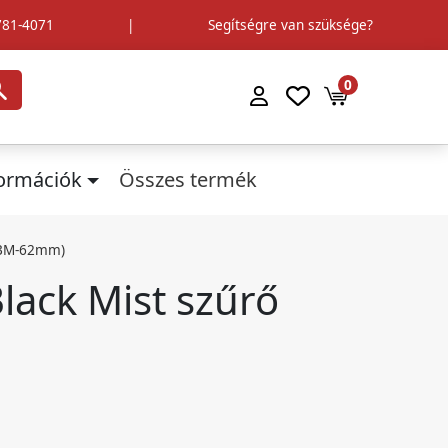
781-4071
|
Segítségre van szüksége?
0
formációk
Összes termék
 (BM-62mm)
lack Mist szűrő