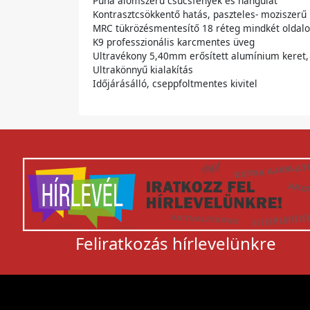
Puha álomszerű csúcsfények és hangulat
Kontrasztcsökkentő hatás, paszteles- moziszerű
MRC tükrözésmentesítő 18 réteg mindkét oldalo
K9 professzionális karcmentes üveg
Ultravékony 5,40mm erősített alumínium keret,
Ultrakönnyű kialakítás
Időjárásálló, cseppfoltmentes kivitel
Feliratkozás hírlevelünkre