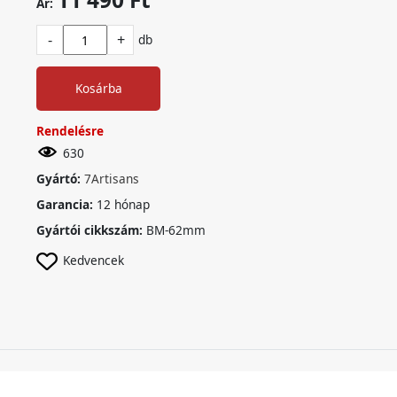
Ár:
-
+
db
Kosárba
Rendelésre
630
Gyártó:
7Artisans
Garancia:
12 hónap
Gyártói cikkszám:
BM-62mm
Kedvencek