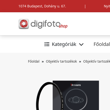
1074 Budapest, Dohány u. 67.
|
Nyi
Kategóriák
Főoldal
Főoldal
Objektív tartozékok
Objektív tartozé