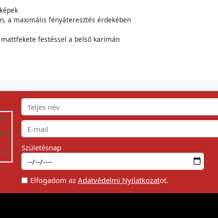
 képek
n, a maximális fényáteresztés érdekében
 mattfekete festéssel a belső karimán
Születésnap
Elfogadom az
Adatvédelmi Nyilatkozat
ot.