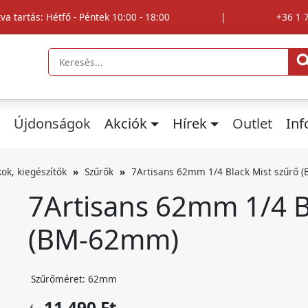
tva tartás: Hétfő - Péntek 10:00 - 18:00
|
+36 1 
Újdonságok
Akciók
Hírek
Outlet
In
kok, kiegészítők
Szűrők
7Artisans 62mm 1/4 Black Mist szűrő
7Artisans 62mm 1/4 B
(BM-62mm)
Szűrőméret: 62mm
11 490 Ft