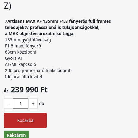
Z)
7Artisans MAX AF 135mm F1.8 fényerös full frames
teleobjektv professzionális tulajdonságokkal,
a MAX objektívsorozat első tagja:
135mm gyújtótávolság
F1.8 max. fényerő
68cm közelpont
Gyors AF
AF/MF kapcsoló
2db programozható funkciógomb
Időjárásálló kivitel
239 990 Ft
Ár:
-
+
db
Kosárba
Raktáron