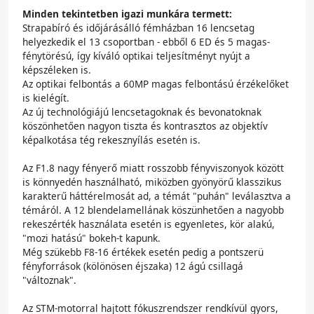
Minden tekintetben igazi munkára termett:
Strapabíró és időjárásálló fémházban 16 lencsetag
helyezkedik el 13 csoportban - ebből 6 ED és 5 magas-
fénytörésú, így kíváló optikai teljesítményt nyújt a
képszéleken is.
Az optikai felbontás a 60MP magas felbontású érzékelőket
is kielégít.
Az új technológiájú lencsetagoknak és bevonatoknak
köszönhetően nagyon tiszta és kontrasztos az objektív
képalkotása tég rekesznyílás esetén is.
Az F1.8 nagy fényerő miatt rosszobb fényviszonyok között
is könnyedén használható, miközben gyönyörű klasszikus
karakterű háttérelmosát ad, a témát "puhán" leválasztva a
témáról. A 12 blendelamellának köszünhetően a nagyobb
rekeszérték használata esetén is egyenletes, kör alakú,
"mozi hatású" bokeh-t kapunk.
Még szükebb F8-16 értékek esetén pedig a pontszerü
fényforrások (kölönösen éjszaka) 12 ágú csillagá
"változnak".
Az STM-motorral hajtott fókuszrendszer rendkívül gyors,