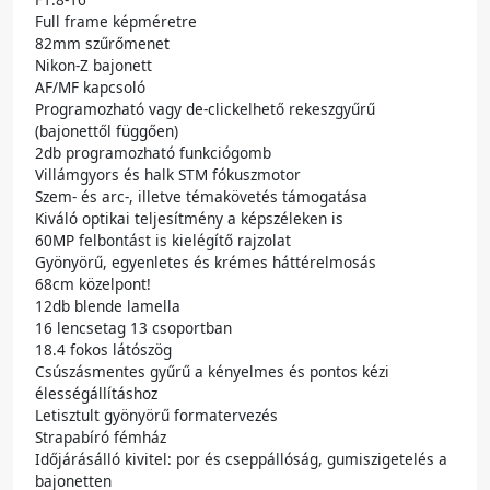
Full frame képméretre
82mm szűrőmenet
Nikon-Z bajonett
AF/MF kapcsoló
Programozható vagy de-clickelhető rekeszgyűrű
(bajonettől függően)
2db programozható funkciógomb
Villámgyors és halk STM fókuszmotor
Szem- és arc-, illetve témakövetés támogatása
Kiváló optikai teljesítmény a képszéleken is
60MP felbontást is kielégítő rajzolat
Gyönyörű, egyenletes és krémes háttérelmosás
68cm közelpont!
12db blende lamella
16 lencsetag 13 csoportban
18.4 fokos látószög
Csúszásmentes gyűrű a kényelmes és pontos kézi
élességállításhoz
Letisztult gyönyörű formatervezés
Strapabíró fémház
Időjárásálló kivitel: por és cseppállóság, gumiszigetelés a
bajonetten