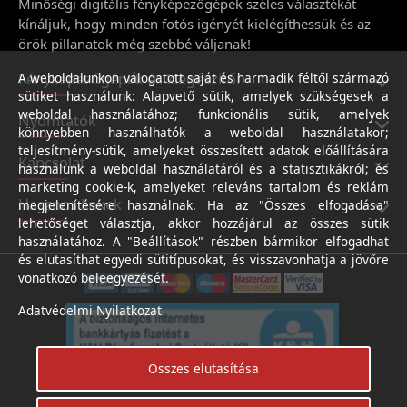
Minőségi digitális fényképezőgépek széles választékát
kínáljuk, hogy minden fotós igényét kielégíthessük és az
örök pillanatok még szebbé váljanak!
Fényképezőgépek és kiegészítői
A weboldalunkon válogatott saját és harmadik féltől származó
sütiket használunk: Alapvető sütik, amelyek szükségesek a
weboldal használatához; funkcionális sütik, amelyek
Nyomtatók
könnyebben használhatók a weboldal használatakor;
teljesítmény-sütik, amelyeket összesített adatok előállítására
Kapcsolat
használunk a weboldal használatáról és a statisztikákról; és
marketing cookie-k, amelyeket releváns tartalom és reklám
Hasznos linkek
megjelenítésére használnak. Ha az "Összes elfogadása"
lehetőséget választja, akkor hozzájárul az összes sütik
használatához. A "Beállítások" részben bármikor elfogadhat
és elutasíthat egyedi sütitípusokat, és visszavonhatja a jövőre
vonatkozó beleegyezését.
Adatvédelmi Nyilatkozat
Összes elutasítása