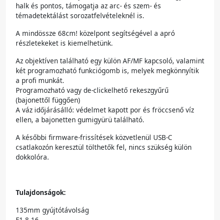
halk és pontos, támogatja az arc- és szem- és
témadetektálást sorozatfelvételeknél is.
A mindössze 68cm! közelpont segítségével a apró
részletekeket is kiemelhetünk.
Az objektíven található egy külön AF/MF kapcsoló, valamint
két programozható funkciógomb is, melyek megkönnyítik
a profi munkát.
Programozható vagy de-clickelhető rekeszgyűrű
(bajonettől függően)
A váz időjárásálló: védelmet kapott por és fröccsenő víz
ellen, a bajonetten gumigyürü található.
A későbbi firmware-frissítések közvetlenül USB-C
csatlakozón keresztül tölthetők fel, nincs szükség külön
dokkolóra.
Tulajdonságok:
135mm gyújtótávolság
F1.8-16