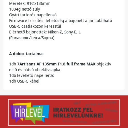
Méretek: 91⦰x136mm
1034g nettó súly
Gyári tartozék napellenző
Firmware frissítési lehetőség a bajonett alján található
USB-C csatlakozón keresztül
Elérhető bajonettek: Nikon-Z, Sony-E, L
(Panasonic/Leica/Sigma)
A doboz tartalma:
1db
7Artisans A
F 135mm F1.8 full frame MAX
objektív
első és hátsó objektívsapka
1db levehető napellenző
1db USB-C kábel