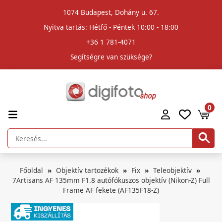
1074 Budapest, Dohány u. 67.
Nyitva tartás: Hétfő - Péntek 10:00 - 18:00
+36 1 781-4071
Segítségre van szüksége?
0
Főoldal
Objektív tartozékok
Fix
Teleobjektív
7Artisans AF 135mm F1.8 autófókuszos objektív (Nikon-Z) Full
Frame AF fekete (AF135F18-Z)