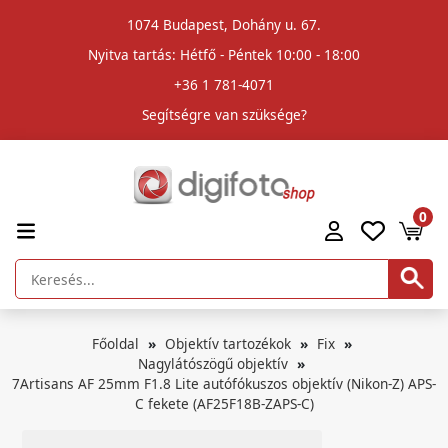
1074 Budapest, Dohány u. 67.
Nyitva tartás: Hétfő - Péntek 10:00 - 18:00
+36 1 781-4071
Segítségre van szüksége?
0
Főoldal
Objektív tartozékok
Fix
Nagylátószögű objektív
7Artisans AF 25mm F1.8 Lite autófókuszos objektív (Nikon-Z) APS-
C fekete (AF25F18B-ZAPS-C)