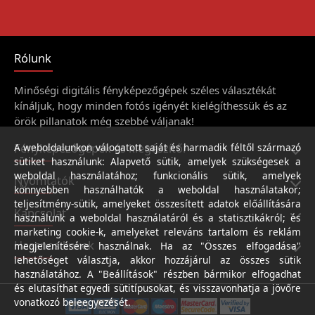
Rólunk
Minőségi digitális fényképezőgépek széles választékát
kínáljuk, hogy minden fotós igényét kielégíthessük és az
örök pillanatok még szebbé váljanak!
Fényképezőgépek és kiegészítői
A weboldalunkon válogatott saját és harmadik féltől származó
sütiket használunk: Alapvető sütik, amelyek szükségesek a
weboldal használatához; funkcionális sütik, amelyek
Nyomtatók
könnyebben használhatók a weboldal használatakor;
teljesítmény-sütik, amelyeket összesített adatok előállítására
Kapcsolat
használunk a weboldal használatáról és a statisztikákról; és
marketing cookie-k, amelyeket releváns tartalom és reklám
Hasznos linkek
megjelenítésére használnak. Ha az "Összes elfogadása"
lehetőséget választja, akkor hozzájárul az összes sütik
használatához. A "Beállítások" részben bármikor elfogadhat
és elutasíthat egyedi sütitípusokat, és visszavonhatja a jövőre
vonatkozó beleegyezését.