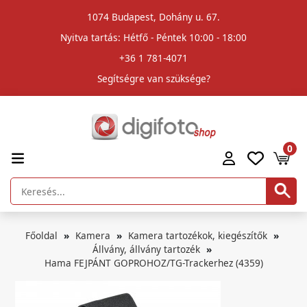
1074 Budapest, Dohány u. 67.
Nyitva tartás: Hétfő - Péntek 10:00 - 18:00
+36 1 781-4071
Segítségre van szüksége?
0
Főoldal
Kamera
Kamera tartozékok, kiegészítők
Állvány, állvány tartozék
Hama FEJPÁNT GOPROHOZ/TG-Trackerhez (4359)