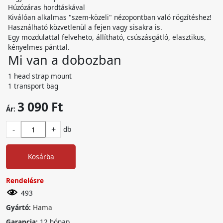
Húzózáras hordtáskával
Kiválóan alkalmas "szem-közeli" nézopontban való rögzítéshez!
Használható közvetlenül a fejen vagy sisakra is.
Egy mozdulattal felveheto, állítható, csúszásgátló, elasztikus,
kényelmes pánttal.
Mi van a dobozban
1 head strap mount
1 transport bag
3 090 Ft
Ár:
-
+
db
Kosárba
Rendelésre
493
Gyártó:
Hama
Garancia:
12 hónap