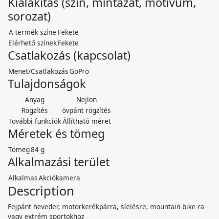
Kialakítás (szín, mintázat, motívum,
sorozat)
A termék színe
Fekete
Elérhető színek
Fekete
Csatlakozás (kapcsolat)
Menet/Csatlakozás
GoPro
Tulajdonságok
Anyag
Nejlon
Rögzítés
övpánt rögzítés
További funkciók
Állítható méret
Méretek és tömeg
Tömeg
84 g
Alkalmazási terület
Alkalmas
Akciókamera
Description
Fejpánt heveder, motorkerékpárra, síelésre, mountain bike-ra
vagy extrém sportokhoz