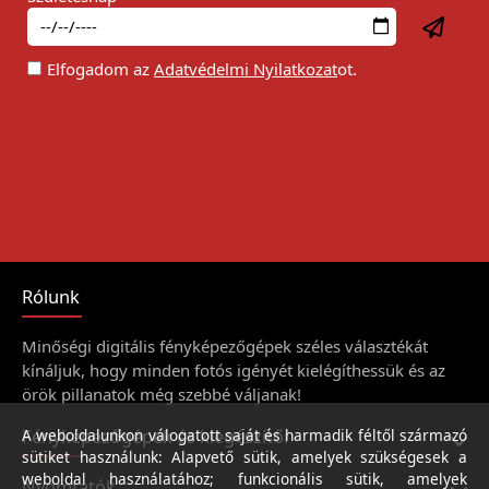
Elfogadom az
Adatvédelmi Nyilatkozat
ot.
Rólunk
Minőségi digitális fényképezőgépek széles választékát
kínáljuk, hogy minden fotós igényét kielégíthessük és az
örök pillanatok még szebbé váljanak!
Fényképezőgépek és kiegészítői
A weboldalunkon válogatott saját és harmadik féltől származó
sütiket használunk: Alapvető sütik, amelyek szükségesek a
weboldal használatához; funkcionális sütik, amelyek
Nyomtatók