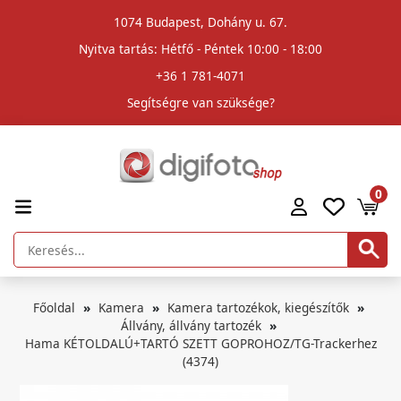
1074 Budapest, Dohány u. 67.
Nyitva tartás: Hétfő - Péntek 10:00 - 18:00
+36 1 781-4071
Segítségre van szüksége?
0
Főoldal
Kamera
Kamera tartozékok, kiegészítők
Állvány, állvány tartozék
Hama KÉTOLDALÚ+TARTÓ SZETT GOPROHOZ/TG-Trackerhez
(4374)