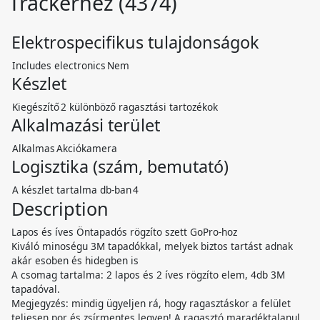
Trackerhez (4374)
Elektrospecifikus tulajdonságok
Includes electronics
Nem
Készlet
Kiegészítő
2 különböző ragasztási tartozékok
Alkalmazási terület
Alkalmas
Akciókamera
Logisztika (szám, bemutató)
A készlet tartalma db-ban
4
Description
Lapos és íves Öntapadós rögzíto szett GoPro-hoz
Kiváló minoségu 3M tapadókkal, melyek biztos tartást adnak
akár esoben és hidegben is
A csomag tartalma: 2 lapos és 2 íves rögzíto elem, 4db 3M
tapadóval.
Megjegyzés: mindig ügyeljen rá, hogy ragasztáskor a felület
teljesen por és zsírmentes legyen! A ragasztó maradéktalanul