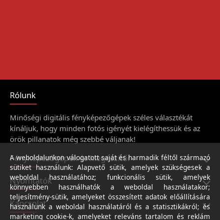
Rólunk
Minőségi digitális fényképezőgépek széles választékát
kínáljuk, hogy minden fotós igényét kielégíthessük és az
örök pillanatok még szebbé váljanak!
Fényképezőgépek és kiegészítői
A weboldalunkon válogatott saját és harmadik féltől származó
sütiket használunk: Alapvető sütik, amelyek szükségesek a
weboldal használatához; funkcionális sütik, amelyek
Nyomtatók
könnyebben használhatók a weboldal használatakor;
teljesítmény-sütik, amelyeket összesített adatok előállítására
Kapcsolat
használunk a weboldal használatáról és a statisztikákról; és
marketing cookie-k, amelyeket releváns tartalom és reklám