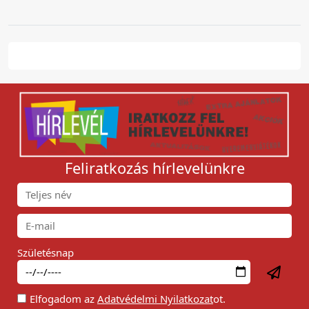
Feliratkozás hírlevelünkre
Születésnap
Elfogadom az
Adatvédelmi Nyilatkozat
ot.