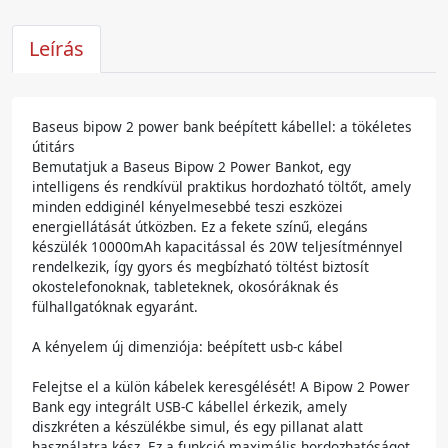
Leírás
Baseus bipow 2 power bank beépített kábellel: a tökéletes
útitárs
Bemutatjuk a Baseus Bipow 2 Power Bankot, egy
intelligens és rendkívül praktikus hordozható töltőt, amely
minden eddiginél kényelmesebbé teszi eszközei
energiellátását útközben. Ez a fekete színű, elegáns
készülék 10000mAh kapacitással és 20W teljesítménnyel
rendelkezik, így gyors és megbízható töltést biztosít
okostelefonoknak, tableteknek, okosóráknak és
fülhallgatóknak egyaránt.
A kényelem új dimenziója: beépített usb-c kábel
Felejtse el a külön kábelek keresgélését! A Bipow 2 Power
Bank egy integrált USB-C kábellel érkezik, amely
diszkréten a készülékbe simul, és egy pillanat alatt
használatra kész. Ez a funkció maximális hordozhatóságot