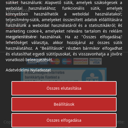
sütiket használunk: Alapvető sütik, amelyek szükségesek a
weboldal használatához; funkcionális sütik, amelyek
Nyomtatók
könnyebben használhatók a weboldal használatakor;
teljesítmény-sütik, amelyeket összesített adatok előállítására
Kapcsolat
használunk a weboldal használatáról és a statisztikákról; és
marketing cookie-k, amelyeket releváns tartalom és reklám
Hasznos linkek
megjelenítésére használnak. Ha az "Összes elfogadása"
lehetőséget választja, akkor hozzájárul az összes sütik
használatához. A "Beállítások" részben bármikor elfogadhat
és elutasíthat egyedi sütitípusokat, és visszavonhatja a jövőre
vonatkozó beleegyezését.
Adatvédelmi Nyilatkozat
Összes elutasítása
Beállítások
Árukereső.hu
Összes elfogadása
Copyright © Digifotoshop - Axico-Digital Kft. 2024. Készítette:
I.T.C Kft.