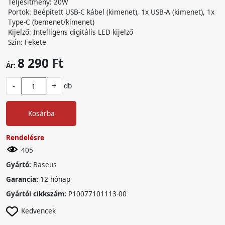
Teljesítmény: 20W
Portok: Beépített USB-C kábel (kimenet), 1x USB-A (kimenet), 1x
Type-C (bemenet/kimenet)
Kijelző: Intelligens digitális LED kijelző
Szín: Fekete
8 290 Ft
Ár:
-
+
db
Kosárba
Rendelésre
405
Gyártó:
Baseus
Garancia:
12 hónap
Gyártói cikkszám:
P10077101113-00
Kedvencek