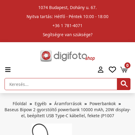
1074 Budapest, Dohány u. 67.
Nyitva tartás: Hétfő - Péntek 10:00 - 18:00
+36 1 781-4071
Segítségre van szüksége?
0
Főoldal
Egyéb
Áramforrások
Powerbankok
Baseus Bipow 2 gyorstöltő powerbank 10000 mAh, 20W display-
el, beépített USB Type-C kábellel, fekete (P1007