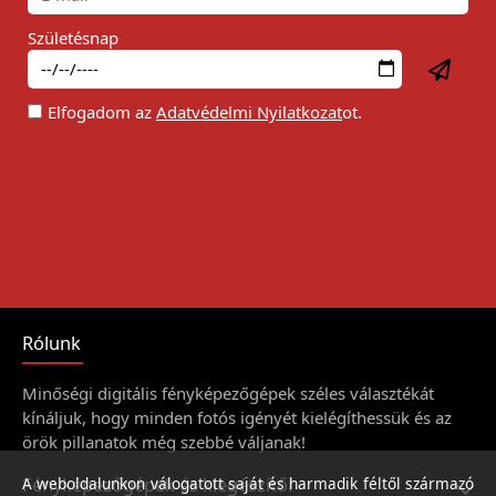
Születésnap
Elfogadom az
Adatvédelmi Nyilatkozat
ot.
Rólunk
Minőségi digitális fényképezőgépek széles választékát
kínáljuk, hogy minden fotós igényét kielégíthessük és az
örök pillanatok még szebbé váljanak!
Fényképezőgépek és kiegészítői
A weboldalunkon válogatott saját és harmadik féltől származó