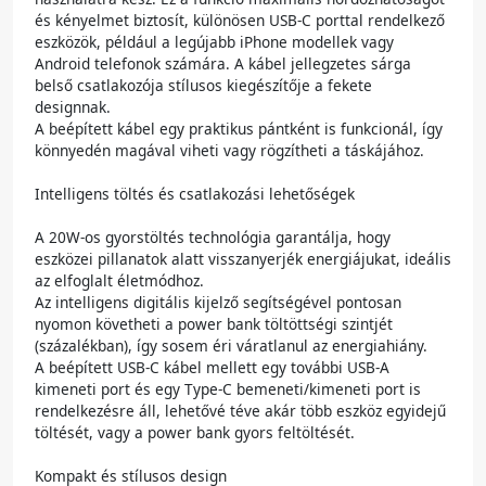
és kényelmet biztosít, különösen USB-C porttal rendelkező
eszközök, például a legújabb iPhone modellek vagy
Android telefonok számára. A kábel jellegzetes sárga
belső csatlakozója stílusos kiegészítője a fekete
designnak.
A beépített kábel egy praktikus pántként is funkcionál, így
könnyedén magával viheti vagy rögzítheti a táskájához.
Intelligens töltés és csatlakozási lehetőségek
A 20W-os gyorstöltés technológia garantálja, hogy
eszközei pillanatok alatt visszanyerjék energiájukat, ideális
az elfoglalt életmódhoz.
Az intelligens digitális kijelző segítségével pontosan
nyomon követheti a power bank töltöttségi szintjét
(százalékban), így sosem éri váratlanul az energiahiány.
A beépített USB-C kábel mellett egy további USB-A
kimeneti port és egy Type-C bemeneti/kimeneti port is
rendelkezésre áll, lehetővé téve akár több eszköz egyidejű
töltését, vagy a power bank gyors feltöltését.
Kompakt és stílusos design