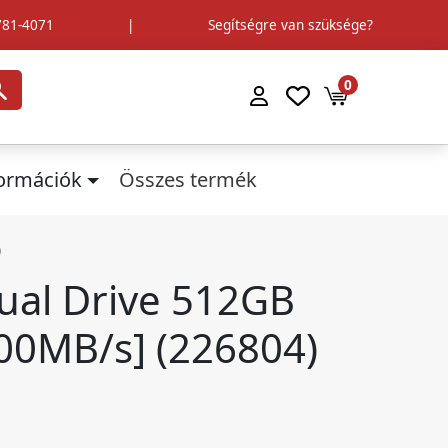
781-4071
|
Segítségre van szüksége?
0
formációk
Összes termék
)
ual Drive 512GB
00MB/s] (226804)