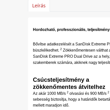
Leírás
Hordozható, professzionális, teljesítmény
Bővítse adatkezelését a SanDisk Extreme P
2
büszkélkedhet.
Zökkenőmentesen válthat a
SanDisk Extreme PRO Dual Drive az a hely, 
szakemberek számára, akiknek nagy teljesí
Csúcsteljesítmény a
zökkenőmentes átvitelhez
2
2
Az akár 1000 MB/s
olvasási és 900 MB/s
sebesség biztosítja, hogy a határidők betart
mellett maradjon idő.