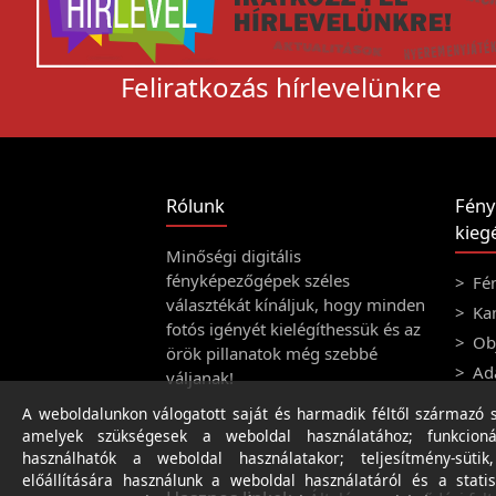
Feliratkozás hírlevelünkre
Rólunk
Fény
kiegé
Minőségi digitális
fényképezőgépek széles
Fé
választékát kínáljuk, hogy minden
Ka
fotós igényét kielégíthessük és az
Obj
örök pillanatok még szebbé
Ad
váljanak!
A weboldalunkon válogatott saját és harmadik féltől származó sü
amelyek szükségesek a weboldal használatához; funkcioná
használhatók a weboldal használatakor; teljesítmény-sütik
előállítására használunk a weboldal használatáról és a statis