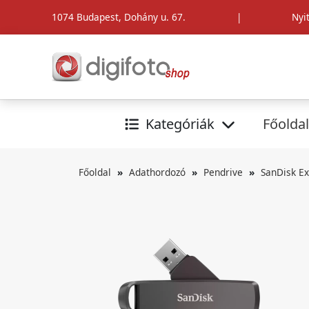
1074 Budapest, Dohány u. 67.
|
Nyi
Kategóriák
Főoldal
Főoldal
Adathordozó
Pendrive
SanDisk E