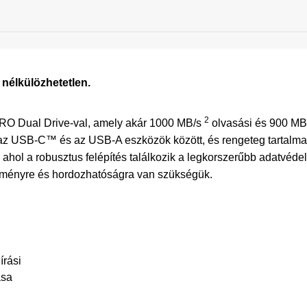
 nélkülözhetetlen.
2
RO Dual Drive-val, amely akár 1000 MB/s
olvasási és 900 MB/
z USB-C™ és az USB-A eszközök között, és rengeteg tartalmat
ahol a robusztus felépítés találkozik a legkorszerűbb adatvéd
tményre és hordozhatóságra van szükségük.
írási
ása