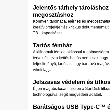
Jelentős tárhely tároláshoz
megosztáshoz
Könnyen tárolhatja, elérheti és megoszthatj
kreatív projektjeit és kritikus dokumentumait
1
TB
kapacitással.
Tartós fémház
A kifinomult fémkialakítással rugalmasságra
tervezték, ez a kettős hajtás nem csak nagy
teljesítményű, tartós is – így bárhová magáv
viheti fájljait.
Jelszavas védelem és titkos
Éljen magabiztosan, hiszen a SanDisk titkos
3
technológiával segít megvédeni adatait.
Barátságos USB Type-C™ 