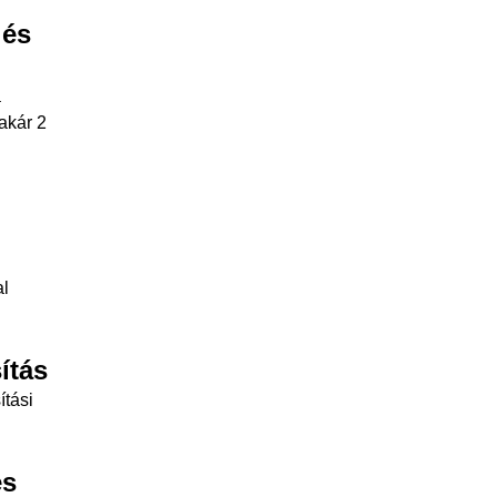
 és
a
 akár 2
al
ítás
ítási
és