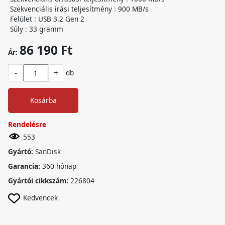
Szekvenciális írási teljesítmény : 900 MB/s
Felület : USB 3.2 Gen 2
Súly : 33 gramm
86 190 Ft
Ár:
-
+
db
Kosárba
Rendelésre
553
Gyártó:
SanDisk
Garancia:
360 hónap
Gyártói cikkszám:
226804
Kedvencek