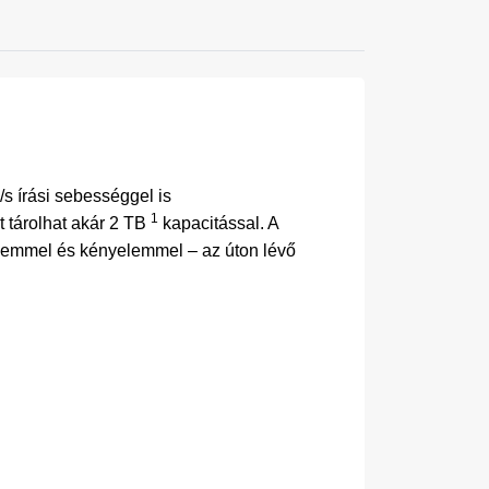
s írási sebességgel is
1
 tárolhat akár 2 TB
kapacitással. A
elemmel és kényelemmel – az úton lévő