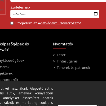
Születésnap
Elfogadom az
Adatvédelmi Nyilatkozat
ot.
képezőgépek és
Nyomtatók
szítői
Lézer
nyképezőgépek
Tintasugaras
merák
Tonerek és patronok
ektívek
athordozók
tiket használunk: Alapvető sütik,
lis sütik, amelyek könnyebben
, amelyeket összesített adatok
ztikákról; és marketing cookie-k,