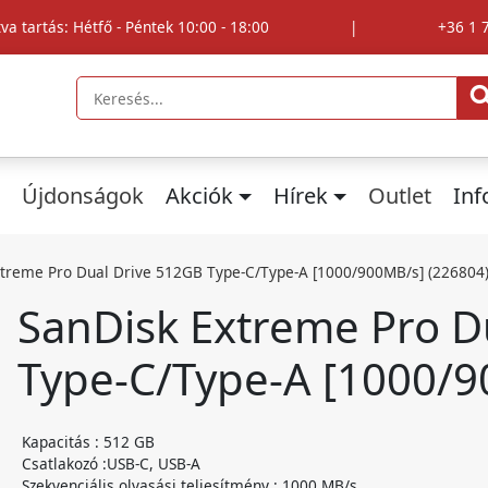
tva tartás: Hétfő - Péntek 10:00 - 18:00
|
+36 1 
Újdonságok
Akciók
Hírek
Outlet
In
xtreme Pro Dual Drive 512GB Type-C/Type-A [1000/900MB/s] (226804
SanDisk Extreme Pro D
Type-C/Type-A [1000/9
Kapacitás : 512 GB
Csatlakozó :USB-C, USB-A
Szekvenciális olvasási teljesítmény : 1000 MB/s