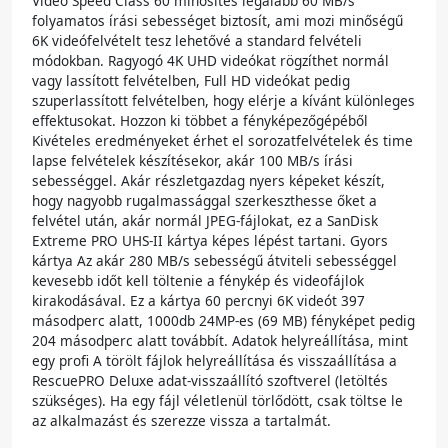
Video Speed Class 60 minősítés legalább 60 MB/s
folyamatos írási sebességet biztosít, ami mozi minőségű
6K videófelvételt tesz lehetővé a standard felvételi
módokban. Ragyogó 4K UHD videókat rögzíthet normál
vagy lassított felvételben, Full HD videókat pedig
szuperlassított felvételben, hogy elérje a kívánt különleges
effektusokat. Hozzon ki többet a fényképezőgépéből
Kivételes eredményeket érhet el sorozatfelvételek és time
lapse felvételek készítésekor, akár 100 MB/s írási
sebességgel. Akár részletgazdag nyers képeket készít,
hogy nagyobb rugalmassággal szerkeszthesse őket a
felvétel után, akár normál JPEG-fájlokat, ez a SanDisk
Extreme PRO UHS-II kártya képes lépést tartani. Gyors
kártya Az akár 280 MB/s sebességű átviteli sebességgel
kevesebb időt kell töltenie a fénykép és videofájlok
kirakodásával. Ez a kártya 60 percnyi 6K videót 397
másodperc alatt, 1000db 24MP-es (69 MB) fényképet pedig
204 másodperc alatt továbbít. Adatok helyreállítása, mint
egy profi A törölt fájlok helyreállítása és visszaállítása a
RescuePRO Deluxe adat-visszaállító szoftverel (letöltés
szükséges). Ha egy fájl véletlenül törlődött, csak töltse le
az alkalmazást és szerezze vissza a tartalmát.