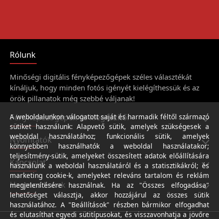
Rólunk
Minőségi digitális fényképezőgépek széles választékát
kínáljuk, hogy minden fotós igényét kielégíthessük és az
örök pillanatok még szebbé váljanak!
Fényképezőgépek és kiegészítői
A weboldalunkon válogatott saját és harmadik féltől származó
sütiket használunk: Alapvető sütik, amelyek szükségesek a
weboldal használatához; funkcionális sütik, amelyek
Nyomtatók
könnyebben használhatók a weboldal használatakor;
teljesítmény-sütik, amelyeket összesített adatok előállítására
Kapcsolat
használunk a weboldal használatáról és a statisztikákról; és
marketing cookie-k, amelyeket releváns tartalom és reklám
Hasznos linkek
megjelenítésére használnak. Ha az "Összes elfogadása"
lehetőséget választja, akkor hozzájárul az összes sütik
használatához. A "Beállítások" részben bármikor elfogadhat
és elutasíthat egyedi sütitípusokat, és visszavonhatja a jövőre