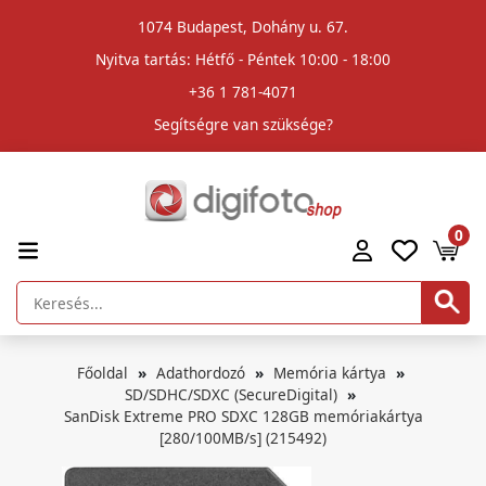
1074 Budapest, Dohány u. 67.
Nyitva tartás: Hétfő - Péntek 10:00 - 18:00
+36 1 781-4071
Segítségre van szüksége?
0
Főoldal
Adathordozó
Memória kártya
SD/SDHC/SDXC (SecureDigital)
SanDisk Extreme PRO SDXC 128GB memóriakártya
[280/100MB/s] (215492)