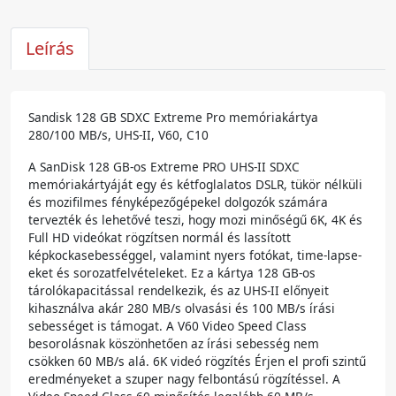
Leírás
Sandisk 128 GB SDXC Extreme Pro memóriakártya
280/100 MB/s, UHS-II, V60, C10
A SanDisk 128 GB-os Extreme PRO UHS-II SDXC
memóriakártyáját egy és kétfoglalatos DSLR, tükör nélküli
és mozifilmes fényképezőgépekel dolgozók számára
tervezték és lehetővé teszi, hogy mozi minőségű 6K, 4K és
Full HD videókat rögzítsen normál és lassított
képkockasebességgel, valamint nyers fotókat, time-lapse-
eket és sorozatfelvételeket. Ez a kártya 128 GB-os
tárolókapacitással rendelkezik, és az UHS-II előnyeit
kihasználva akár 280 MB/s olvasási és 100 MB/s írási
sebességet is támogat. A V60 Video Speed Class
besorolásnak köszönhetően az írási sebesség nem
csökken 60 MB/s alá. 6K videó rögzítés Érjen el profi szintű
eredményeket a szuper nagy felbontású rögzítéssel. A