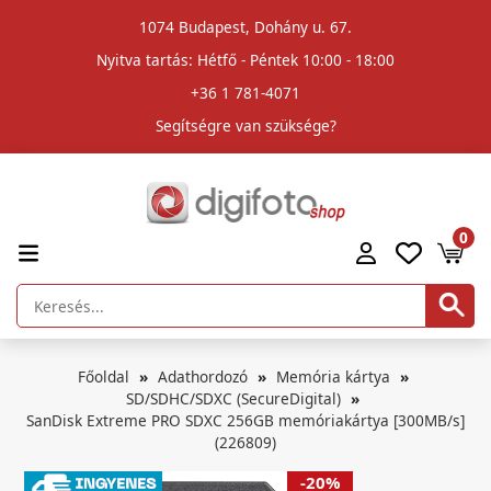
1074 Budapest, Dohány u. 67.
Nyitva tartás: Hétfő - Péntek 10:00 - 18:00
+36 1 781-4071
Segítségre van szüksége?
0
Főoldal
Adathordozó
Memória kártya
SD/SDHC/SDXC (SecureDigital)
SanDisk Extreme PRO SDXC 256GB memóriakártya [300MB/s]
(226809)
-20%