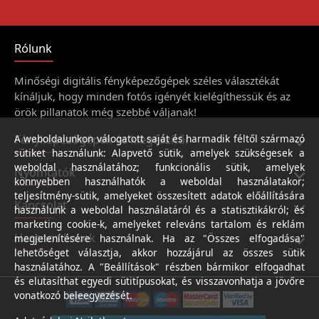
Rólunk
Minőségi digitális fényképezőgépek széles választékát
kínáljuk, hogy minden fotós igényét kielégíthessük és az
örök pillanatok még szebbé váljanak!
Fényképezőgépek és kiegészítői
A weboldalunkon válogatott saját és harmadik féltől származó
sütiket használunk: Alapvető sütik, amelyek szükségesek a
weboldal használatához; funkcionális sütik, amelyek
Nyomtatók
könnyebben használhatók a weboldal használatakor;
teljesítmény-sütik, amelyeket összesített adatok előállítására
Kapcsolat
használunk a weboldal használatáról és a statisztikákról; és
marketing cookie-k, amelyeket releváns tartalom és reklám
Hasznos linkek
megjelenítésére használnak. Ha az "Összes elfogadása"
lehetőséget választja, akkor hozzájárul az összes sütik
használatához. A "Beállítások" részben bármikor elfogadhat
és elutasíthat egyedi sütitípusokat, és visszavonhatja a jövőre
vonatkozó beleegyezését.