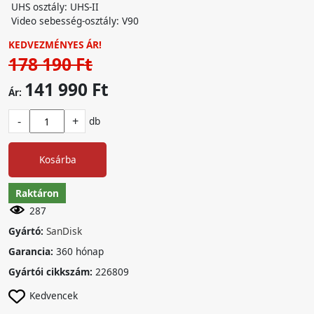
UHS osztály: UHS-II
Video sebesség-osztály: V90
KEDVEZMÉNYES ÁR!
178 190 Ft
141 990 Ft
Ár:
-
+
db
Kosárba
Raktáron
287
Gyártó:
SanDisk
Garancia:
360 hónap
Gyártói cikkszám:
226809
Kedvencek