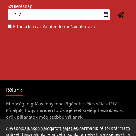
Születésnap
Elfogadom az
Adatvédelmi Nyilatkozat
ot.
Rólunk
Minőségi digitális fényképezőgépek széles választékát
kínáljuk, hogy minden fotós igényét kielégíthessük és az
örök pillanatok még szebbé váljanak!
Fényképezőgépek és kiegészítői
A weboldalunkon válogatott saját és harmadik féltől származó
sütiket használunk: Alapvető sütik, amelyek szükségesek a