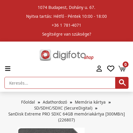
1074 Budapest, Dohány u. 67.
Nyitva tartás: Hétfő - Péntek 10:00 - 18:00
+36 1 781-4071
Segítségre van szüksége?
0
Főoldal
Adathordozó
Memória kártya
SD/SDHC/SDXC (SecureDigital)
SanDisk Extreme PRO SDXC 64GB memóriakártya [300MB/s]
(226807)