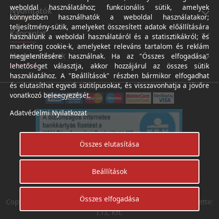
weboldal használatához; funkcionális sütik, amelyek
Nyomtatók
könnyebben használhatók a weboldal használatakor;
teljesítmény-sütik, amelyeket összesített adatok előállítására
Kapcsolat
használunk a weboldal használatáról és a statisztikákról; és
marketing cookie-k, amelyeket releváns tartalom és reklám
Hasznos linkek
megjelenítésére használnak. Ha az "Összes elfogadása"
lehetőséget választja, akkor hozzájárul az összes sütik
használatához. A "Beállítások" részben bármikor elfogadhat
és elutasíthat egyedi sütitípusokat, és visszavonhatja a jövőre
vonatkozó beleegyezését.
Adatvédelmi Nyilatkozat
Összes elutasítása
Beállítások
Árukereső.hu
Összes elfogadása
Copyright © Digifotoshop - Axico-Digital Kft. 2024. Készítette:
I.T.C Kft.