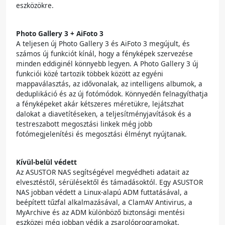
eszközökre.
Photo Gallery 3 + AiFoto 3
A teljesen új Photo Gallery 3 és AiFoto 3 megújult, és
számos új funkciót kínál, hogy a fényképek szervezése
minden eddiginél könnyebb legyen. A Photo Gallery 3 új
funkciói közé tartozik többek között az egyéni
mappaválasztás, az idővonalak, az intelligens albumok, a
deduplikáció és az új fotómódok. Könnyedén felnagyíthatja
a fényképeket akár kétszeres méretükre, lejátszhat
dalokat a diavetítéseken, a teljesítményjavítások és a
testreszabott megosztási linkek még jobb
fotómegjelenítési és megosztási élményt nyújtanak.
Kívül-belül védett
Az ASUSTOR NAS segítségével megvédheti adatait az
elvesztéstől, sérülésektől és támadásoktól. Egy ASUSTOR
NAS jobban védett a Linux-alapú ADM futtatásával, a
beépített tűzfal alkalmazásával, a ClamAV Antivirus, a
MyArchive és az ADM különböző biztonsági mentési
eszközei még jobban védik a zsarolóprogramokat.