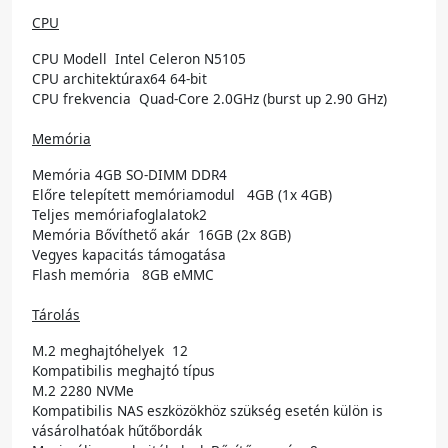
CPU
CPU Modell Intel Celeron N5105
CPU architektúrax64 64-bit
CPU frekvencia Quad-Core 2.0GHz (burst up 2.90 GHz)
Memória
Memória 4GB SO-DIMM DDR4
Előre telepített memóriamodul 4GB (1x 4GB)
Teljes memóriafoglalatok2
Memória Bővíthető akár 16GB (2x 8GB)
Vegyes kapacitás támogatása
Flash memória 8GB eMMC
Tárolás
M.2 meghajtóhelyek 12
Kompatibilis meghajtó típus
M.2 2280 NVMe
Kompatibilis NAS eszközökhöz szükség esetén külön is
vásárolhatóak hűtőbordák