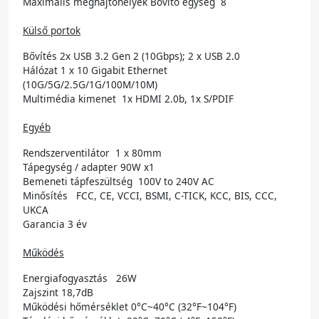
Maximális meghajtóhelyek Bővítő egység 8
Külső portok
Bővítés 2x USB 3.2 Gen 2 (10Gbps); 2 x USB 2.0
Hálózat 1 x 10 Gigabit Ethernet
(10G/5G/2.5G/1G/100M/10M)
Multimédia kimenet 1x HDMI 2.0b, 1x S/PDIF
Egyéb
Rendszerventilátor 1 x 80mm
Tápegység / adapter 90W x1
Bemeneti tápfeszültség 100V to 240V AC
Minősítés FCC, CE, VCCI, BSMI, C-TICK, KCC, BIS, CCC,
UKCA
Garancia 3 év
Működés
Energiafogyasztás 26W
Zajszint 18,7dB
Működési hőmérséklet 0°C~40°C (32°F~104°F)