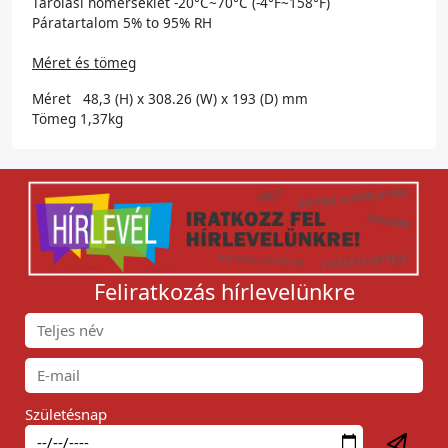
Tárolási hőmérséklet -20°C~70°C (-4°F~158°F)
Páratartalom 5% to 95% RH
Méret és tömeg
Méret 48,3 (H) x 308.26 (W) x 193 (D) mm
Tömeg 1,37kg
Feliratkozás hírlevelünkre
Születésnap