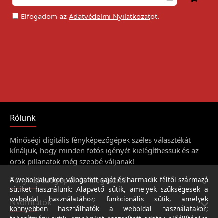
Elfogadom az
Adatvédelmi Nyilatkozat
ot.
Rólunk
Minőségi digitális fényképezőgépek széles választékát
kínáljuk, hogy minden fotós igényét kielégíthessük és az
örök pillanatok még szebbé váljanak!
Fényképezőgépek és kiegészítői
A weboldalunkon válogatott saját és harmadik féltől származó
sütiket használunk: Alapvető sütik, amelyek szükségesek a
weboldal használatához; funkcionális sütik, amelyek
Nyomtatók
könnyebben használhatók a weboldal használatakor;