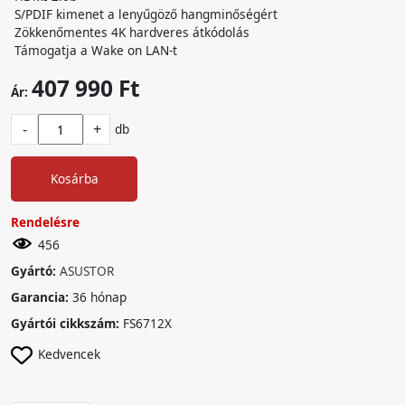
S/PDIF kimenet a lenyűgöző hangminőségért
Zökkenőmentes 4K hardveres átkódolás
Támogatja a Wake on LAN-t
407 990 Ft
Ár:
-
+
db
Kosárba
Rendelésre
456
Gyártó:
ASUSTOR
Garancia:
36 hónap
Gyártói cikkszám:
FS6712X
Kedvencek