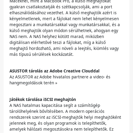
Maceknél, mint a MacBook Pro, a külső meghajtókat
gyakran csatlakoztatják és szétkapcsolják, ami a port
elhasználódásához vezethet. A külső meghajtók azért is
kényelmetlenek, mert a fájlokat nem lehet kényelmesen
megosztani a munkatársakkal vagy munkatársakkal, és a
külső meghajtók olyan módon sérülhetnek, ahogyan egy
NAS nem. A NAS helyhez kötött marad, miközben
digitálisan elérhetővé teszi a fájlokat, míg a külső
meghajtó hordozható, ami növeli a leejtés, kiömlés vagy
más típusú sérülések kockázatát.
ASUSTOR tárolás az Adobe Creative Clouddal
Az ASUSTOR az Adobe hivatalos partnere a video- és
hangmegoldások terén »
Játékok tárolása iSCSI meghajtón
A NAS hatalmas kapacitása segít a számítógép
tárolóhelyének bővítésében. A modern operációs
rendszerek szerint az iSCSI-meghajtók helyi meghajtóként
jelennek meg, és olyan programok is telepíthetők,
amelyek hálózati megosztásokra nem telepíthetők. Ez