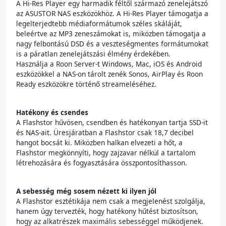
A Hi-Res Player egy harmadik féltől származó zenelejátszó
az ASUSTOR NAS eszközökhöz. A Hi-Res Player támogatja a
legelterjedtebb médiaformátumok széles skáláját,
beleértve az MP3 zeneszámokat is, miközben támogatja a
nagy felbontású DSD és a veszteségmentes formátumokat
is a páratlan zenelejátszási élmény érdekében.
Használja a Roon Server-t Windows, Mac, iOS és Android
eszközökkel a NAS-on tárolt zenék Sonos, AirPlay és Roon
Ready eszközökre történő streameléséhez.
Hatékony és csendes
A Flashstor hűvösen, csendben és hatékonyan tartja SSD-it
és NAS-ait. Üresjáratban a Flashstor csak 18,7 decibel
hangot bocsát ki. Miközben halkan elvezeti a hőt, a
Flashstor megkönnyíti, hogy zajzavar nélkül a tartalom
létrehozására és fogyasztására összpontosíthasson.
A sebesség még sosem nézett ki ilyen jól
A Flashstor esztétikája nem csak a megjelenést szolgálja,
hanem úgy tervezték, hogy hatékony hűtést biztosítson,
hogy az alkatrészek maximális sebességgel működjenek.