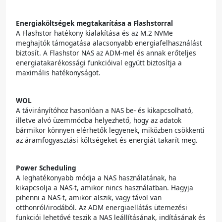
Energiaköltségek megtakarítása a Flashstorral
A Flashstor hatékony kialakítása és az M.2 NVMe
meghajtók támogatása alacsonyabb energiafelhasználást
biztosít. A Flashstor NAS az ADM-mel és annak erőteljes
energiatakarékossági funkcióival együtt biztosítja a
maximális hatékonyságot.
WOL
A távirányítóhoz hasonlóan a NAS be- és kikapcsolható,
illetve alvó üzemmódba helyezhető, hogy az adatok
bármikor könnyen elérhetők legyenek, miközben csökkenti
az áramfogyasztási költségeket és energiát takarít meg.
Power Scheduling
A leghatékonyabb módja a NAS használatának, ha
kikapcsolja a NAS-t, amikor nincs használatban. Hagyja
pihenni a NAS-t, amikor alszik, vagy távol van
otthonról/irodából. Az ADM energiaellátás ütemezési
funkciói lehetővé teszik a NAS leállításának, indításának és