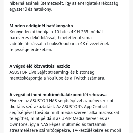
hibernálásának ütemezését, így az energiatakarékosság
egyszerű és hatékony.
Minden eddiginél hatékonyabb
Könnyedén átkódolja a 10 bites 4K H.265 médiát
hardveres dekódolással, hihetetlenül sima
videólejátszással a LooksGoodban a 4K élvezetének
teljessége érdekében.
A végső élő közvetítési eszköz
ASUSTOR Live Saját streaming- és biztonsági
mentésközpontja a YouTube és a Twitch számára.
A végső otthoni multimédiaközpont létrehozása
Élvezze az ASUSTOR NAS segítségével az igény szerinti
digitális szórakoztatást. Az ASUSTOR's App Central
segítségével további multimédia szerver alkalmazásokat
telepíthet, mint például az UPnP Media Server és az
OwnTone, így a NAS képes multimédiás tartalmak
streamelésére számítógépekre, TV-készülékekre és mobil