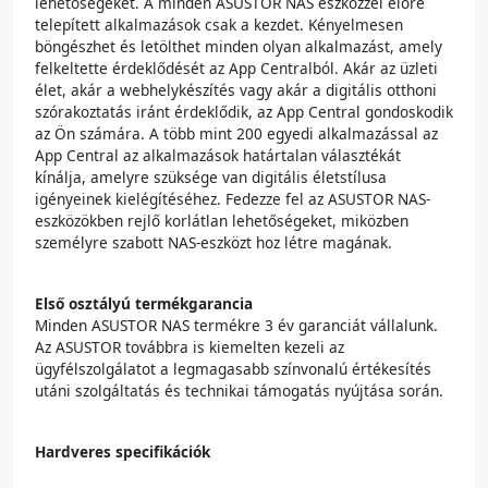
lehetőségeket. A minden ASUSTOR NAS eszközzel előre
telepített alkalmazások csak a kezdet. Kényelmesen
böngészhet és letölthet minden olyan alkalmazást, amely
felkeltette érdeklődését az App Centralból. Akár az üzleti
élet, akár a webhelykészítés vagy akár a digitális otthoni
szórakoztatás iránt érdeklődik, az App Central gondoskodik
az Ön számára. A több mint 200 egyedi alkalmazással az
App Central az alkalmazások határtalan választékát
kínálja, amelyre szüksége van digitális életstílusa
igényeinek kielégítéséhez. Fedezze fel az ASUSTOR NAS-
eszközökben rejlő korlátlan lehetőségeket, miközben
személyre szabott NAS-eszközt hoz létre magának.
Első osztályú termékgarancia
Minden ASUSTOR NAS termékre 3 év garanciát vállalunk.
Az ASUSTOR továbbra is kiemelten kezeli az
ügyfélszolgálatot a legmagasabb színvonalú értékesítés
utáni szolgáltatás és technikai támogatás nyújtása során.
Hardveres specifikációk