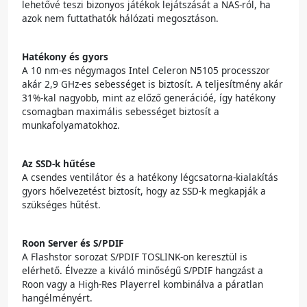
lehetővé teszi bizonyos játékok lejátszását a NAS-ról, ha
azok nem futtathatók hálózati megosztáson.
Hatékony és gyors
A 10 nm-es négymagos Intel Celeron N5105 processzor
akár 2,9 GHz-es sebességet is biztosít. A teljesítmény akár
31%-kal nagyobb, mint az előző generációé, így hatékony
csomagban maximális sebességet biztosít a
munkafolyamatokhoz.
Az SSD-k hűtése
A csendes ventilátor és a hatékony légcsatorna-kialakítás
gyors hőelvezetést biztosít, hogy az SSD-k megkapják a
szükséges hűtést.
Roon Server és S/PDIF
A Flashstor sorozat S/PDIF TOSLINK-on keresztül is
elérhető. Élvezze a kiváló minőségű S/PDIF hangzást a
Roon vagy a High-Res Playerrel kombinálva a páratlan
hangélményért.