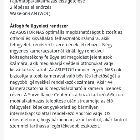
Fájl/mappa/alkalmazás elszigetelése
2 lépéses ellenőrzés
Wake-on-LAN (WOL)
Átfogó felügyeleti rendszer
Az ASUSTOR NAS optimális megbízhatóságot biztosít az
otthoni és kisvállalati felhasználók számára, akik
felügyeleti rendszert szeretnének létrehozni. Négy
ingyenes kameracsatornát kínál, így rendkívül
költséghatékony felügyeleti megoldást jelent azok
számára, akik meg akarják védeni otthonukat vagy
kisvállalkozásukat. Az ASUSTOR minden egyes NAS-nak
biztosítja a több kamerával való bővítés lehetőségét a
nagyobb igényekkel rendelkezők számára. Akár 44
kameracsatorna is megvásárolható a kamera licencek
révén. A Surveillance Center és a hozzá tartozó AiSecure
mobilalkalmazás telepítése után streamelje az élő
felügyeleti képeket gyakorlatilag bármilyen
internetkapcsolattal rendelkező Android vagy iOS
okostelefonra, hogy bárhonnan, akár bentről, akár kintről
szemmel tarthassa legértékesebb eszközeit.