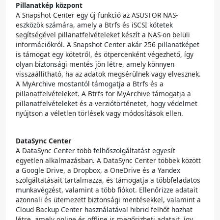
Pillanatkép központ
A Snapshot Center egy új funkció az ASUSTOR NAS-
eszközök számára, amely a Btrfs és iSCSI kötetek
segítségével pillanatfelvételeket készít a NAS-on belüli
információkról. A Snapshot Center akár 256 pillanatképet
is támogat egy kötetről, és ötpercenként végezhető, így
olyan biztonsági mentés jön létre, amely könnyen
visszaállítható, ha az adatok megsérülnek vagy elvesznek.
A MyArchive mostantól támogatja a Btrfs és a
pillanatfelvételeket. A Btrfs for MyArchive támogatja a
pillanatfelvételeket és a verziótörténetet, hogy védelmet
nyújtson a véletlen törlések vagy módosítások ellen.
DataSync Center
A DataSync Center több felhőszolgáltatást egyesít
egyetlen alkalmazásban. A DataSync Center többek között
a Google Drive, a Dropbox, a OneDrive és a Yandex
szolgáltatásait tartalmazza, és támogatja a többfeladatos
munkavégzést, valamint a több fiókot. Ellenőrizze adatait
azonnali és ütemezett biztonsági mentésekkel, valamint a
Cloud Backup Center használatával hibrid felhőt hozhat
létre, amely online és offline is megőrizheti adatait, így