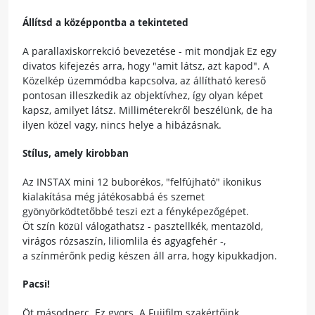
Állítsd a középpontba a tekinteted
A parallaxiskorrekció bevezetése - mit mondjak Ez egy
divatos kifejezés arra, hogy "amit látsz, azt kapod". A
Közelkép üzemmódba kapcsolva, az állítható kereső
pontosan illeszkedik az objektívhez, így olyan képet
kapsz, amilyet látsz. Milliméterekről beszélünk, de ha
ilyen közel vagy, nincs helye a hibázásnak.
Stílus, amely kirobban
Az INSTAX mini 12 buborékos, "felfújható" ikonikus
kialakítása még játékosabbá és szemet
gyönyörködtetőbbé teszi ezt a fényképezőgépet.
Öt
szín
közül válogathatsz - pasztellkék, mentazöld,
virágos rózsaszín, liliomlila és agyagfehér -,
a
színmérőnk
pedig készen áll arra, hogy kipukkadjon.
Pacsi!
Öt másodperc. Ez gyors. A Fujifilm szakértőink