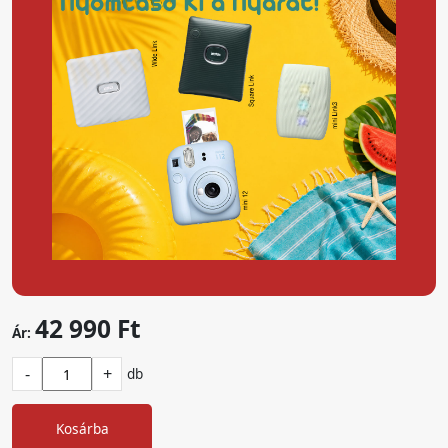
42 990 Ft
Ár:
-
+
db
Kosárba