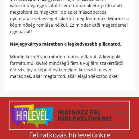
valószínűleg egy vízilufit sem tudnának ennyi idő alatt
megtölteni és megkötni, de az öt másodperces
nyomtatási sebességet sikerült megdönteniük. Mindezt a
képminőség romlása nélkül. Ez mindenkitől megérdemel
egy pacsit!
Névjegykártya méretben a legkedvesebb pillanatod.
Mindig kéznél van minden fontos pillanat. A kompakt
formátumú, kiváló minőségű film a Fujifilm szakértőitől
érkezik, így a képeid évtizedeken keresztül eleven
maradnak, akár megtartod, akár elajándékozod őket.
Feliratkozás hírlevelünkre