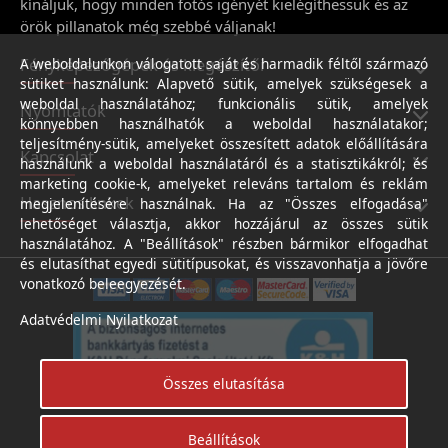
kínáljuk, hogy minden fotós igényét kielégíthessük és az
örök pillanatok még szebbé váljanak!
Fényképezőgépek és kiegészítői
A weboldalunkon válogatott saját és harmadik féltől származó
sütiket használunk: Alapvető sütik, amelyek szükségesek a
weboldal használatához; funkcionális sütik, amelyek
Nyomtatók
könnyebben használhatók a weboldal használatakor;
teljesítmény-sütik, amelyeket összesített adatok előállítására
Kapcsolat
használunk a weboldal használatáról és a statisztikákról; és
marketing cookie-k, amelyeket releváns tartalom és reklám
Hasznos linkek
megjelenítésére használnak. Ha az "Összes elfogadása"
lehetőséget választja, akkor hozzájárul az összes sütik
használatához. A "Beállítások" részben bármikor elfogadhat
és elutasíthat egyedi sütitípusokat, és visszavonhatja a jövőre
vonatkozó beleegyezését.
Adatvédelmi Nyilatkozat
Összes elutasítása
Beállítások