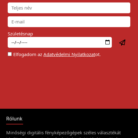
Születésnap
Elfogadom az
Adatvédelmi Nyilatkozat
ot.
Rólunk
Minőségi digitális fényképezőgépek széles választékát