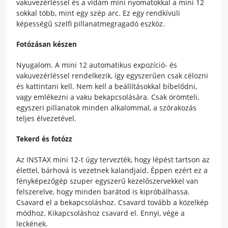
vakuvezérléssel és a vidám mini nyomatokkal a mini 12
sokkal több, mint egy szép arc. Ez egy rendkívüli
képességű szelfi pillanatmegragadó eszköz.
Fotózásan készen
Nyugalom. A mini 12 automatikus expozíció- és
vakuvezérléssel rendelkezik, így egyszerűen csak célozni
és kattintani kell. Nem kell a beállításokkal bíbelődni,
vagy emlékezni a vaku bekapcsolására. Csak örömteli,
egyszeri pillanatok minden alkalommal, a szórakozás
teljes élvezetével.
Tekerd és fotózz
Az INSTAX mini 12-t úgy tervezték, hogy lépést tartson az
élettel, bárhová is vezetnek kalandjaid. Éppen ezért ez a
fényképezőgép szuper egyszerű kezelőszervekkel van
felszerelve, hogy minden barátod is kipróbálhassa.
Csavard el a bekapcsoláshoz. Csavard tovább a közelkép
módhoz. Kikapcsoláshoz csavard el. Ennyi, vége a
leckének.