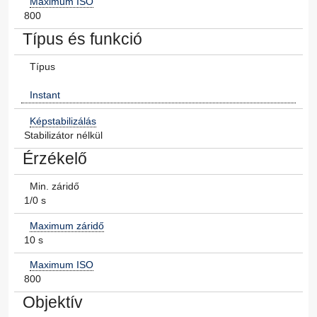
Maximum ISO
800
Típus és funkció
Típus
Instant
Képstabilizálás
Stabilizátor nélkül
Érzékelő
Min. záridő
1/0 s
Maximum záridő
10 s
Maximum ISO
800
Objektív