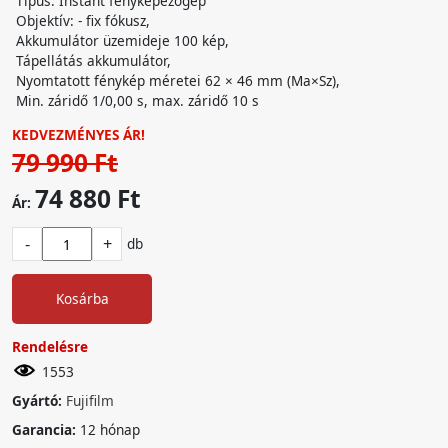
Tipus: Instant fényképezőgép
Objektív: - fix fókusz,
Akkumulátor üzemideje 100 kép,
Tápellátás akkumulátor,
Nyomtatott fénykép méretei 62 × 46 mm (Ma×Sz),
Min. záridő 1/0,00 s, max. záridő 10 s
KEDVEZMÉNYES ÁR!
79 990 Ft
74 880 Ft
Ár:
-
+
db
Kosárba
Rendelésre
1553
Gyártó:
Fujifilm
Garancia:
12 hónap