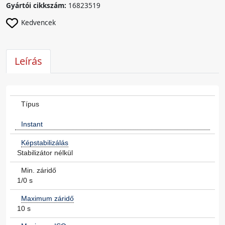
Gyártói cikkszám:
16823519
Kedvencek
Leírás
Típus
Instant
Képstabilizálás
Stabilizátor nélkül
Min. záridő
1/0 s
Maximum záridő
10 s