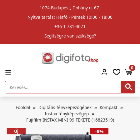
1074 Budapest, Dohány u. 67.
Nyitva tartás: Hétfő - Péntek 10:00 - 18:00
+36 1 781-4071
Segítségre van szüksége?
0
Főoldal
Digitális fényképezőgépek
Kompakt
Instax fényképezőgép
Fujifilm INSTAX MINI 99 FEKETE (16823519)
Új
-6%