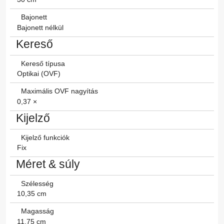
Bajonett
Bajonett nélkül
Kereső
Kereső típusa
Optikai (OVF)
Maximális OVF nagyítás
0,37 ×
Kijelző
Kijelző funkciók
Fix
Méret & súly
Szélesség
10,35 cm
Magasság
11,75 cm