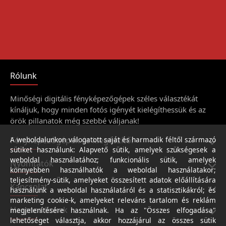
Rólunk
Minőségi digitális fényképezőgépek széles választékát
kínáljuk, hogy minden fotós igényét kielégíthessük és az
örök pillanatok még szebbé váljanak!
Fényképezőgépek és kiegészítői
A weboldalunkon válogatott saját és harmadik féltől származó
sütiket használunk: Alapvető sütik, amelyek szükségesek a
weboldal használatához; funkcionális sütik, amelyek
Nyomtatók
könnyebben használhatók a weboldal használatakor;
teljesítmény-sütik, amelyeket összesített adatok előállítására
Kapcsolat
használunk a weboldal használatáról és a statisztikákról; és
marketing cookie-k, amelyeket releváns tartalom és reklám
Hasznos linkek
megjelenítésére használnak. Ha az "Összes elfogadása"
lehetőséget választja, akkor hozzájárul az összes sütik