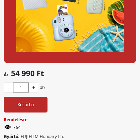
54 990 Ft
Ár:
-
+
db
Kosárba
Rendelésre
764
Gyártó:
FUJIFILM Hungary Ltd.