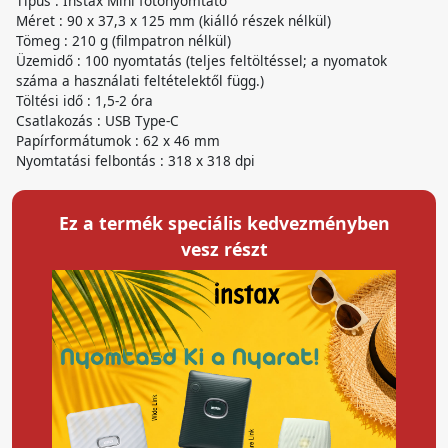
Tipus : Instax Mini fotónyomtató
Méret : 90 x 37,3 x 125 mm (kiálló részek nélkül)
Tömeg : 210 g (filmpatron nélkül)
Üzemidő : 100 nyomtatás (teljes feltöltéssel; a nyomatok
száma a használati feltételektől függ.)
Töltési idő : 1,5-2 óra
Csatlakozás : USB Type-C
Papírformátumok : 62 x 46 mm
Nyomtatási felbontás : 318 x 318 dpi
Ez a termék speciális kedvezményben
vesz részt