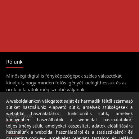
Rólunk
Minőségi digitális fényképezőgépek széles választékát
kínáljuk, hogy minden fotós igényét kielégíthessük és az
örök pillanatok még szebbé váljanak!
Fényképezőgépek és kiegészítői
A weboldalunkon válogatott saját és harmadik féltől származó
sütiket használunk: Alapvető sütik, amelyek szükségesek a
weboldal használatához; funkcionális sütik, amelyek
Nyomtatók
könnyebben használhatók a weboldal használatakor;
teljesítmény-sütik, amelyeket összesített adatok előállítására
Kapcsolat
használunk a weboldal használatáról és a statisztikákról; és
marketing cookie-k, amelyeket releváns tartalom és reklám