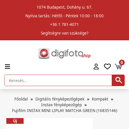
1074 Budapest, Dohány u. 67.
Nyitva tartás: Hétfő - Péntek 10:00 - 18:00
+36 1 781-4071
Segítségre van szüksége?
0
Főoldal
Digitális fényképezőgépek
Kompakt
Instax fényképezőgép
Fujifilm INSTAX MINI LIPLAY MATCHA GREEN (16835146)
Új