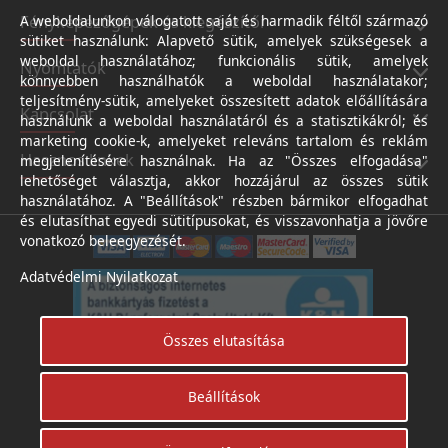
Fényképezőgépek és kiegészítői
A weboldalunkon válogatott saját és harmadik féltől származó
sütiket használunk: Alapvető sütik, amelyek szükségesek a
weboldal használatához; funkcionális sütik, amelyek
Nyomtatók
könnyebben használhatók a weboldal használatakor;
teljesítmény-sütik, amelyeket összesített adatok előállítására
Kapcsolat
használunk a weboldal használatáról és a statisztikákról; és
marketing cookie-k, amelyeket releváns tartalom és reklám
Hasznos linkek
megjelenítésére használnak. Ha az "Összes elfogadása"
lehetőséget választja, akkor hozzájárul az összes sütik
használatához. A "Beállítások" részben bármikor elfogadhat
és elutasíthat egyedi sütitípusokat, és visszavonhatja a jövőre
vonatkozó beleegyezését.
Adatvédelmi Nyilatkozat
Összes elutasítása
Beállítások
Árukereső.hu