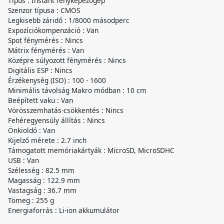
Típus : Instant fényképezőgép
Szenzor típusa : CMOS
Legkisebb záridő : 1/8000 másodperc
Expozíciókompenzáció : Van
Spot fénymérés : Nincs
Mátrix fénymérés : Van
Középre súlyozott fénymérés : Nincs
Digitális ESP : Nincs
Érzékenység (ISO) : 100 - 1600
Minimális távolság Makro módban : 10 cm
Beépített vaku : Van
Vörösszemhatás-csökkentés : Nincs
Fehéregyensúly állítás : Nincs
Önkioldó : Van
Kijelző mérete : 2.7 inch
Támogatott memóriakártyák : MicroSD, MicroSDHC
USB : Van
Szélesség : 82.5 mm
Magasság : 122.9 mm
Vastagság : 36.7 mm
Tömeg : 255 g
Energiaforrás : Li-ion akkumulátor