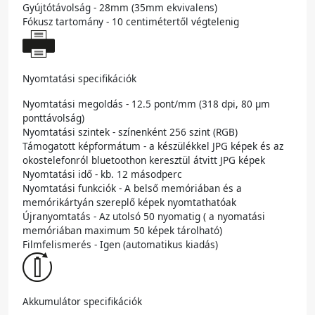
Gyújtótávolság - 28mm (35mm ekvivalens)
Fókusz tartomány - 10 centimétertől végtelenig
Nyomtatási specifikációk
Nyomtatási megoldás - 12.5 pont/mm (318 dpi, 80 μm
ponttávolság)
Nyomtatási szintek - színenként 256 szint (RGB)
Támogatott képformátum - a készülékkel JPG képek és az
okostelefonról bluetoothon keresztül átvitt JPG képek
Nyomtatási idő - kb. 12 másodperc
Nyomtatási funkciók - A belső memóriában és a
memórikártyán szereplő képek nyomtathatóak
Újranyomtatás - Az utolsó 50 nyomatig ( a nyomatási
memóriában maximum 50 képek tárolható)
Filmfelismerés - Igen (automatikus kiadás)
Akkumulátor specifikációk