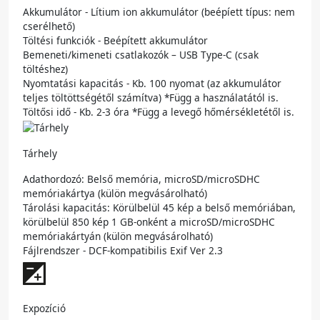
Akkumulátor - Lítium ion akkumulátor (beépíett típus: nem
cserélhető)
Töltési funkciók - Beépített akkumulátor
Bemeneti/kimeneti csatlakozók – USB Type-C (csak
töltéshez)
Nyomtatási kapacitás - Kb. 100 nyomat (az akkumulátor
teljes töltöttségétől számítva) *Függ a használatától is.
Töltősi idő - Kb. 2-3 óra *Függ a levegő hőmérsékletétől is.
Tárhely
Adathordozó: Belső memória, microSD/microSDHC
memóriakártya (külön megvásárolható)
Tárolási kapacitás: Körülbelül 45 kép a belső memóriában,
körülbelül 850 kép 1 GB-onként a microSD/microSDHC
memóriakártyán (külön megvásárolható)
Fájlrendszer - DCF-kompatibilis Exif Ver 2.3
Expozíció