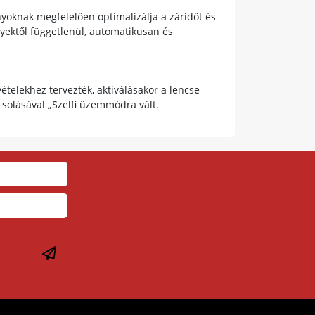
yoknak megfelelően optimalizálja a záridőt és
nyektől függetlenül, automatikusan és
vételekhez tervezték, aktiválásakor a lencse
pcsolásával „Szelfi üzemmódra vált.