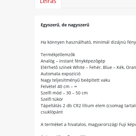
Leírás
Egyszerű, de nagyszerű
Ha könnyen használható, minimál dizájnú fényk
Termékjellemzők
Analóg – instant fényképezőgép
Elérhető színek White – Fehér, Blue – Kék, Ora
Automata expozíció
Nagy teljesítményű beépített vaku
Felvétel 40 cm – ∞
Szelfi mód – 30 – 50 cm
Szelfi tükör
Tápellátás 2 db CR2 lítium elem (csomag tarta
csuklópánt
A terméket a hivatalos, magyarországi Fuji képv