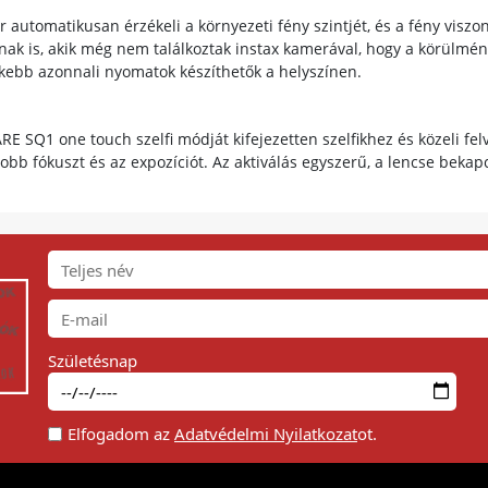
utomatikusan érzékeli a környezeti fény szintjét, és a fény viszon
nak is, akik még nem találkoztak instax kamerával, hogy a körülmé
nkebb azonnali nyomatok készíthetők a helyszínen.
RE SQ1 one touch szelfi módját kifejezetten szelfikhez és közeli fel
jobb fókuszt és az expozíciót. Az aktiválás egyszerű, a lencse beka
Születésnap
Elfogadom az
Adatvédelmi Nyilatkozat
ot.