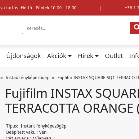
tva tartás: Hétfő - Péntek 10:00 - 18:00
|
+36 1 
Újdonságok
Akciók
Hírek
Outlet
In
Instax fényképezőgép
Fujifilm INSTAX SQUARE SQ1 TERRACOT
Fujifilm INSTAX SQUAR
TERRACOTTA ORANGE (
Típus: Instant fényképezőgép
Beépített vaku : Van
Váz anyaga : Műanyag