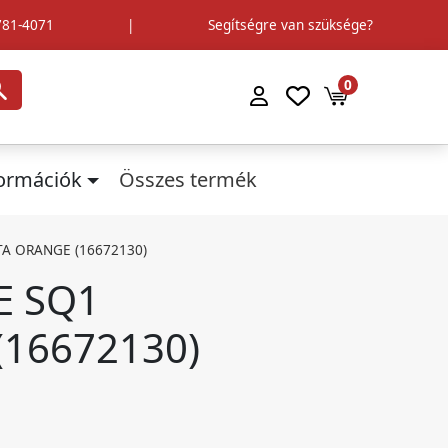
781-4071
|
Segítségre van szüksége?
0
formációk
Összes termék
TA ORANGE (16672130)
E SQ1
16672130)