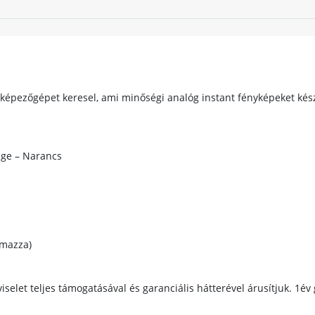
épezőgépet keresel, ami minőségi analóg instant fényképeket készít
nge – Narancs
lmazza)
iselet teljes támogatásával és garanciális hátterével árusítjuk. 1év