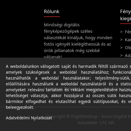
Rólunk
Fény
kiegé
Minőségi digitális
fényképezőgépek széles
Fé
választékát kínáljuk, hogy minden
Ka
fotós igényét kielégíthessük és az
Obj
örök pillanatok még szebbé
Ad
váljanak!
A weboldalunkon válogatott saját és harmadik féltől származó sü
amelyek szükségesek a weboldal használatához; funkcioná
használhatók a weboldal használatakor; teljesítmény-sütik
előállítására használunk a weboldal használatáról és a statis
Hasznos linkek
Általános szerződési felt
amelyeket releváns tartalom és reklám megjelenítésére haszn
lehetőséget választja, akkor hozzájárul az összes sütik haszn
bármikor elfogadhat és elutasíthat egyedi sütitípusokat, és v
beleegyezését.
Copyright © Digifotoshop - Axico-Digital K
Adatvédelmi Nyilatkozat
Készítette:
I.T.C Kft.