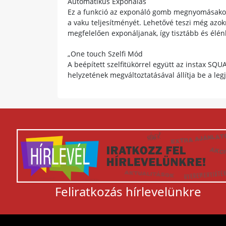
Automatikus Exponálás
Ez a funkció az exponáló gomb megnyomásakor a
a vaku teljesítményét. Lehetővé teszi még azok
megfelelően exponáljanak, így tisztább és élé
„One touch Szelfi Mód
A beépített szelfitükörrel együtt az instax SQUA
helyzetének megváltoztatásával állítja be a leg
Feliratkozás hírlevelünkre