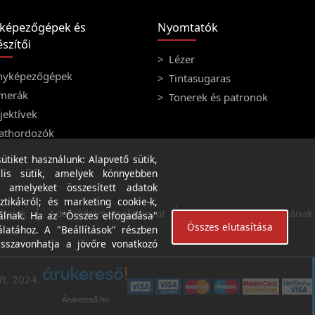
képezőgépek és
Nyomtatók
szítői
Lézer
nyképezőgépek
Tintasugaras
merák
Tonerek és patronok
ektívek
athordozók
tiket használunk: Alapvető sütik,
lis sütik, amelyek könnyebben
, amelyeket összesített adatok
ztikákról; és marketing cookie-k,
ételek
Adatvédelmi nyilatkozat
A weboldal használatának f
álnak. Ha az "Összes elfogadása"
Összes elutasítása
álatához. A "Beállítások" részben
isszavonhatja a jövőre vonatkozó
ft. 2024.
Árukereső.hu