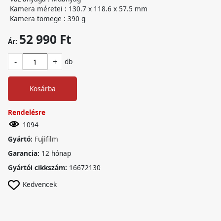
Kamera méretei : 130.7 x 118.6 x 57.5 mm
Kamera tömege : 390 g
52 990 Ft
Ár:
-
+
db
Kosárba
Rendelésre
1094
Gyártó:
Fujifilm
Garancia:
12 hónap
Gyártói cikkszám:
16672130
Kedvencek