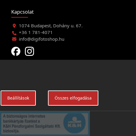
Kapcsolat
1074 Budapest, Dohány u. 67.
+36 1 781-4071
info@digifotoshop.hu
eltételei
Beállítások
Összes elfogadása