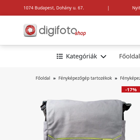
1074 Budapest, Dohány u. 67.
|
Nyi
Kategóriák
Főoldal
Főoldal
Fényképezőgép tartozékok
Fényképe
-17%