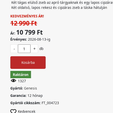
Két tágas elülső zseb az apró tárgyaknak és egy lapos cipzáras
Két oldalsó, lapos rekesz és cipzáras zseb a táska hátulján
KEDVEZMÉNYES ÁR!
12 990 Ft
10 799 Ft
Ár:
Érvényes:
2026-08-13-ig
-
+
db
Kosárba
Raktáron
1327
Gyártó:
Genesis
Garancia:
12 hónap
Gyártói cikkszám:
FT_004723
Kedvencek