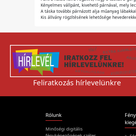
Kényelmes vállpánt, kivehető párnával, mely lec
A táska további párnázott alja műanyag lábakkal
Kis állvány rögzítésének lehetősége hevederekk
Feliratkozás hírlevelünkre
Rólunk
Fény
kiegé
Minőségi digitális
fényképezőgépek széles