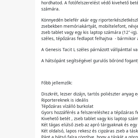
hordhatod. A fotófelszerelést védő kivehető b
számára.
Könnyedén belefér akár egy riporterkészletkészle
zsebekben memóriakártyát, mobiltelefont, névje
zseb tablet vagy egy kis laptop számára (12"-ig)
széles, tépőzáras fedlapot felhajtva - bármikor
A Genesis Tacit L széles párnázott vállpánttal 
A hátsópánt segítségével gurulós bőrönd foganty
Főbb jellemzők:
Diszkrét, lezser dizájn, tartós poliészter anyag 
Riportereknek is ideális
Tépőzáras vízálló burkolat
Gyors hozzáférés a felszereléshez a tépőzáras f
Kivehető betét , zseb tablet vagy kis laptop szám
Két tágas elülső zseb az apró tárgyaknak és egy 
Két oldalsó, lapos rekesz és cipzáras zseb a tás
Pánt a hátsó falra rögzítve, hogy a táskát a gör