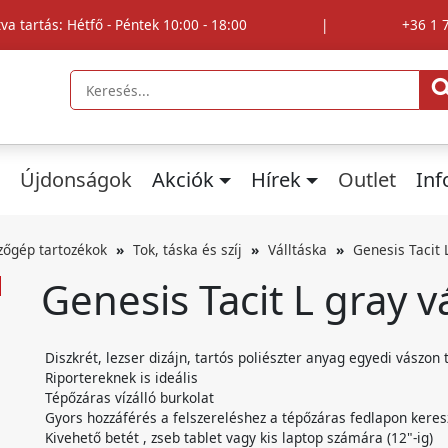
tva tartás: Hétfő - Péntek 10:00 - 18:00
|
+36 1 
Újdonságok
Akciók
Hírek
Outlet
In
zőgép tartozékok
Tok, táska és szíj
Válltáska
Genesis Tacit 
Genesis Tacit L gray v
Diszkrét, lezser dizájn, tartós poliészter anyag egyedi vászon 
Riportereknek is ideális
Tépőzáras vízálló burkolat
Gyors hozzáférés a felszereléshez a tépőzáras fedlapon keres
Kivehető betét , zseb tablet vagy kis laptop számára (12"-ig)