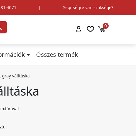
781-4071
|
Segítségre van szüksége?
0
formációk
Összes termék
L gray válltáska
álltáska
textúrával
ztül