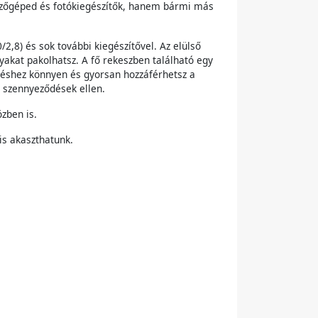
ezőgéped és fotókiegészítők, hanem bármi más
2,8) és sok további kiegészítővel. Az elülső
akat pakolhatsz. A fő rekeszben található egy
reléshez könnyen és gyorsan hozzáférhetsz a
s szennyeződések ellen.
zben is.
is akaszthatunk.