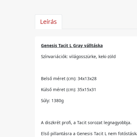
Leírás
Genesis Tacit L Gray válltáska
Színvariációk: világosszürke, keki-zöld
Belső méret (cm): 34x13x28
Külső méret (cm): 35x15x31
Súly: 1380g
A diszkrét profi, a Tacit sorozat legnagyobbja.
Első pillantásra a Genesis Tacit L nem fotóstá