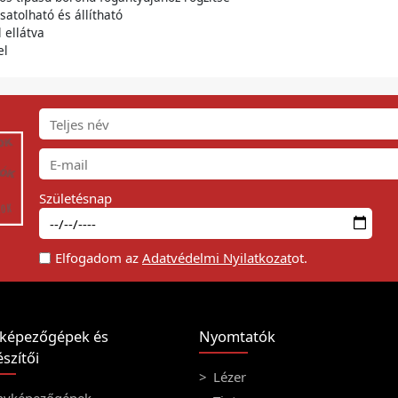
satolható és állítható
 ellátva
el
Születésnap
Elfogadom az
Adatvédelmi Nyilatkozat
ot.
képezőgépek és
Nyomtatók
szítői
Lézer