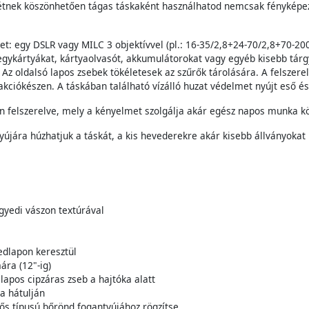
etétnek köszönhetően tágas táskaként használhatod nemcsak fénykép
t: egy DSLR vagy MILC 3 objektívvel (pl.: 16-35/2,8+24-70/2,8+70-200/
gykártyákat, kártyaolvasót, akkumulátorokat vagy egyéb kisebb tárgy
. Az oldalsó lapos zsebek tökéletesek az szűrők tárolására. A felsze
 akciókészen. A táskában található vízálló huzat védelmet nyújt eső é
van felszerelve, mely a kényelmet szolgálja akár egész napos munka kö
újára húzhatjuk a táskát, a kis hevederekre akár kisebb állványokat 
egyedi vászon textúrával
edlapon keresztül
ára (12"-ig)
lapos cipzáras zseb a hajtóka alatt
ka hátulján
gős típusú bőrönd fogantyújához rögzítse