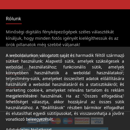
Rólunk
Minőségi digitális fényképezőgépek széles választékát
kínáljuk, hogy minden fotós igényét kielégíthessük és az
örök pillanatok még szebbé váljanak!
Fényképezőgépek és kiegészítői
A weboldalunkon válogatott saját és harmadik féltől származó
sütiket használunk: Alapvető sütik, amelyek szükségesek a
weboldal használatához; funkcionális sütik, amelyek
Nyomtatók
könnyebben használhatók a weboldal használatakor;
teljesítmény-sütik, amelyeket összesített adatok előállítására
Kapcsolat
használunk a weboldal használatáról és a statisztikákról; és
marketing cookie-k, amelyeket releváns tartalom és reklám
Hasznos linkek
megjelenítésére használnak. Ha az "Összes elfogadása"
lehetőséget választja, akkor hozzájárul az összes sütik
használatához. A "Beállítások" részben bármikor elfogadhat
és elutasíthat egyedi sütitípusokat, és visszavonhatja a jövőre
vonatkozó beleegyezését.
Adatvédelmi Nyilatkozat