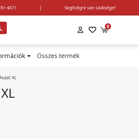
781-4071
|
Segítségre van szüksége?
0
formációk
Összes termék
huzat XL
 XL