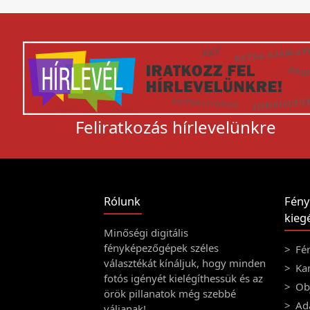
Feliratkozás hírlevelünkre
Rólunk
Fény
kiegé
Minőségi digitális
fényképezőgépek széles
Fé
választékát kínáljuk, hogy minden
Ka
fotós igényét kielégíthessük és az
Obj
örök pillanatok még szebbé
Ad
váljanak!