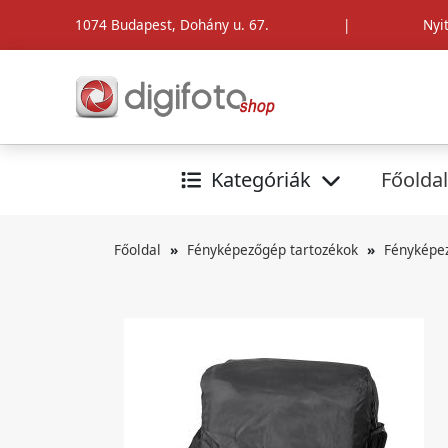
1074 Budapest, Dohány u. 67.
|
Nyi
Kategóriák
Főoldal
Főoldal
Fényképezőgép tartozékok
Fényképe