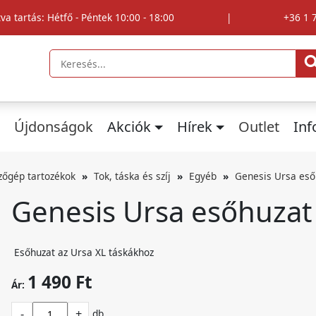
tva tartás: Hétfő - Péntek 10:00 - 18:00
|
+36 1 
Újdonságok
Akciók
Hírek
Outlet
In
zőgép tartozékok
Tok, táska és szíj
Egyéb
Genesis Ursa eső
Genesis Ursa esőhuzat
Esőhuzat az Ursa XL táskákhoz
1 490 Ft
Ár:
-
+
db