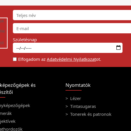
Születésnap
Elfogadom az
Adatvédelmi Nyilatkozat
ot.
képezőgépek és
Nyomtatók
szítői
Lézer
nyképezőgépek
Tintasugaras
merák
Tonerek és patronok
ektívek
athordozók