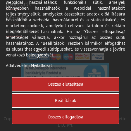
weboldal használatához; funkcionális sütik, amelyek
Nyomtatók
könnyebben használhatók a weboldal használatakor;
teljesítmény-sütik, amelyeket összesített adatok előállítására
Kapcsolat
használunk a weboldal használatáról és a statisztikákról; és
marketing cookie-k, amelyeket releváns tartalom és reklám
Hasznos linkek
megjelenítésére használnak. Ha az "Összes elfogadása"
lehetőséget választja, akkor hozzájárul az összes sütik
használatához. A "Beállítások" részben bármikor elfogadhat
és elutasíthat egyedi sütitípusokat, és visszavonhatja a jövőre
vonatkozó beleegyezését.
Adatvédelmi Nyilatkozat
Összes elutasítása
Beállítások
Árukereső.hu
Összes elfogadása
Copyright © Digifotoshop - Axico-Digital Kft. 2024. Készítette:
I.T.C Kft.