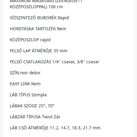
MAXIMUM MAGASSÁG (LEENGEDETT
KÖZÉPOSZLOPPAL) 106 cm
VÍZSZINTEZŐ BUBORÉK Rapid
HORDTÁSKA TARTOZÉK Nem
KÖZÉPOSZLOP rapid
FELSŐ LAP ÁTMÉRŐJE 35 mm
FELSŐ CSATLAKOZÁS 1/4″ csavar, 3/8″ csavar
SZÍN noir dekor
EASY LINK Nem
LÁB TÍPUS Szimpla
LÁBAK SZÖGE 25°, 70°
LÁBZÁR TÍPUSA Twist Zár
LÁB CSŐ ÁTMÉRŐJE 11.2, 14.7, 18.3, 21.7 mm