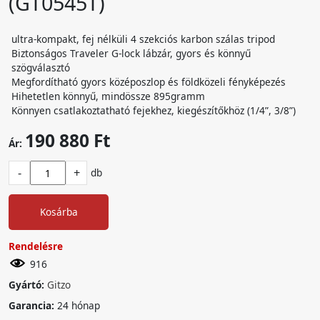
(GT0545T)
ultra-kompakt, fej nélküli 4 szekciós karbon szálas tripod
Biztonságos Traveler G-lock lábzár, gyors és könnyű
szögválasztó
Megfordítható gyors középoszlop és földközeli fényképezés
Hihetetlen könnyű, mindössze 895gramm
Könnyen csatlakoztatható fejekhez, kiegészítőkhöz (1/4”, 3/8”)
190 880 Ft
Ár:
-
+
db
Kosárba
Rendelésre
916
Gyártó:
Gitzo
Garancia:
24 hónap