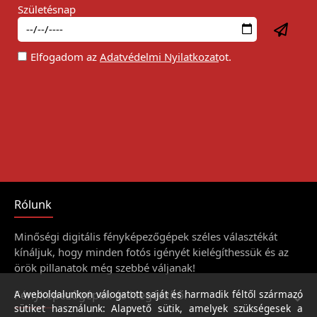
Születésnap
Elfogadom az
Adatvédelmi Nyilatkozat
ot.
Rólunk
Minőségi digitális fényképezőgépek széles választékát
kínáljuk, hogy minden fotós igényét kielégíthessük és az
örök pillanatok még szebbé váljanak!
Fényképezőgépek és kiegészítői
A weboldalunkon válogatott saját és harmadik féltől származó
sütiket használunk: Alapvető sütik, amelyek szükségesek a