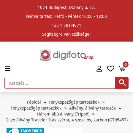
1074 Budapest, Dohány u. 67.
Nyitva tartás: Hétfő - Péntek 10:00 - 18:00
+36 1 781-4071
Segítségre van szüksége?
0
Főoldal
Fényképezőgép tartozékok
Fényképezőgép tartozékok
Állvány, állvány tartozék
Háromlábú állvány (Tripod)
Gitzo állvány Traveler 0-ás széria, 4 szekciós, karbon (GT0545T)