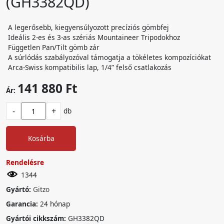
(GH3382QD)
A legerősebb, kiegyensúlyozott precíziós gömbfej
Ideális 2-es és 3-as szériás Mountaineer Tripodokhoz
Független Pan/Tilt gömb zár
A súrlódás szabályozóval támogatja a tökéletes kompozíciókat
Arca-Swiss kompatibilis lap, 1/4” felső csatlakozás
141 880 Ft
Ár:
-
+
db
Kosárba
Rendelésre
1344
Gyártó:
Gitzo
Garancia:
24 hónap
Gyártói cikkszám:
GH3382QD