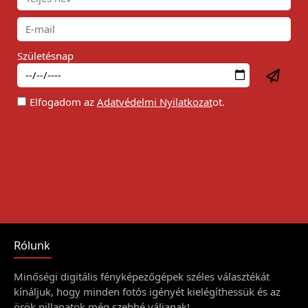
Születésnap
Elfogadom az
Adatvédelmi Nyilatkozat
ot.
Rólunk
Minőségi digitális fényképezőgépek széles választékát
kínáljuk, hogy minden fotós igényét kielégíthessük és az
örök pillanatok még szebbé váljanak!