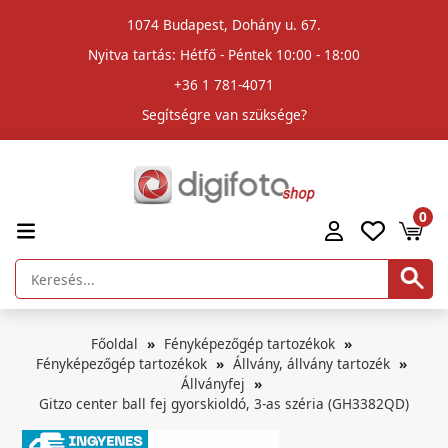
1074 Budapest, Dohány u. 67.
Nyitva tartás: Hétfő - Péntek 10:00 - 18:00
+36 1 781-4071
Segítségre van szüksége?
0
Főoldal
Fényképezőgép tartozékok
Fényképezőgép tartozékok
Állvány, állvány tartozék
Állványfej
Gitzo center ball fej gyorskioldó, 3-as széria (GH3382QD)