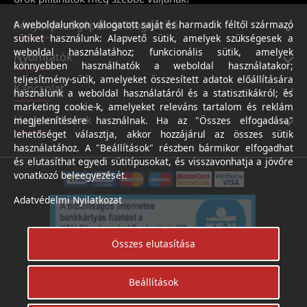
Fényképezőgépek és kiegészítői
A weboldalunkon válogatott saját és harmadik féltől származó
sütiket használunk: Alapvető sütik, amelyek szükségesek a
weboldal használatához; funkcionális sütik, amelyek
Nyomtatók
könnyebben használhatók a weboldal használatakor;
teljesítmény-sütik, amelyeket összesített adatok előállítására
Kapcsolat
használunk a weboldal használatáról és a statisztikákról; és
marketing cookie-k, amelyeket releváns tartalom és reklám
Hasznos linkek
megjelenítésére használnak. Ha az "Összes elfogadása"
lehetőséget választja, akkor hozzájárul az összes sütik
használatához. A "Beállítások" részben bármikor elfogadhat
és elutasíthat egyedi sütitípusokat, és visszavonhatja a jövőre
vonatkozó beleegyezését.
Adatvédelmi Nyilatkozat
Összes elutasítása
Beállítások
Árukereső.hu