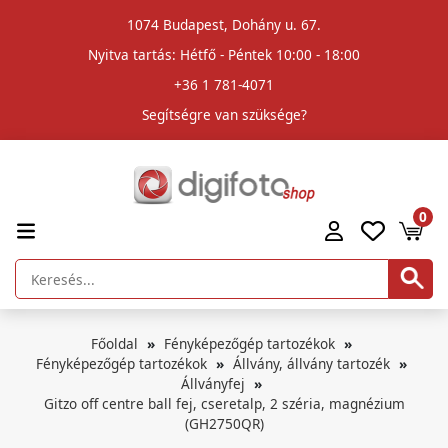
1074 Budapest, Dohány u. 67.
Nyitva tartás: Hétfő - Péntek 10:00 - 18:00
+36 1 781-4071
Segítségre van szüksége?
0
Főoldal
Fényképezőgép tartozékok
Fényképezőgép tartozékok
Állvány, állvány tartozék
Állványfej
Gitzo off centre ball fej, cseretalp, 2 széria, magnézium
(GH2750QR)