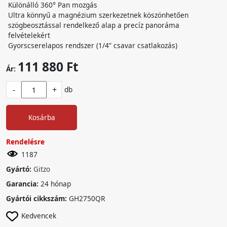
Különálló 360° Pan mozgás
Ultra könnyű a magnézium szerkezetnek köszönhetően
szögbeosztással rendelkező alap a precíz panoráma
felvételekért
Gyorscserelapos rendszer (1/4” csavar csatlakozás)
111 880 Ft
Ár:
-
+
db
Kosárba
Rendelésre
1187
Gyártó:
Gitzo
Garancia:
24 hónap
Gyártói cikkszám:
GH2750QR
Kedvencek