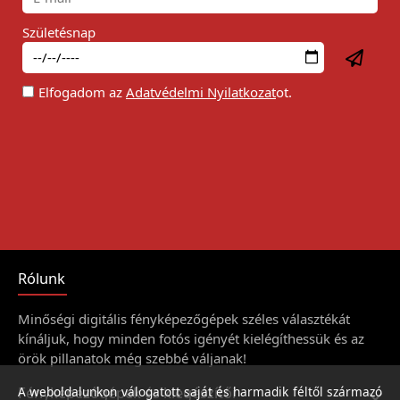
Születésnap
Elfogadom az
Adatvédelmi Nyilatkozat
ot.
Rólunk
Minőségi digitális fényképezőgépek széles választékát
kínáljuk, hogy minden fotós igényét kielégíthessük és az
örök pillanatok még szebbé váljanak!
Fényképezőgépek és kiegészítői
A weboldalunkon válogatott saját és harmadik féltől származó