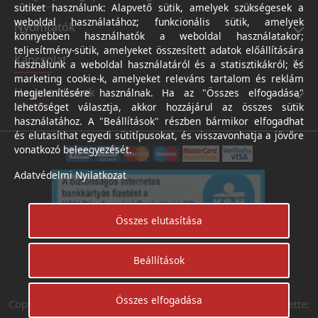
sütiket használunk: Alapvető sütik, amelyek szükségesek a
weboldal használatához; funkcionális sütik, amelyek
Nyomtatók
könnyebben használhatók a weboldal használatakor;
teljesítmény-sütik, amelyeket összesített adatok előállítására
Kapcsolat
használunk a weboldal használatáról és a statisztikákról; és
marketing cookie-k, amelyeket releváns tartalom és reklám
Hasznos linkek
megjelenítésére használnak. Ha az "Összes elfogadása"
lehetőséget választja, akkor hozzájárul az összes sütik
használatához. A "Beállítások" részben bármikor elfogadhat
és elutasíthat egyedi sütitípusokat, és visszavonhatja a jövőre
vonatkozó beleegyezését.
Adatvédelmi Nyilatkozat
Összes elutasítása
Beállítások
Árukereső.hu
Összes elfogadása
Copyright © Digifotoshop - Axico-Digital Kft. 2024. Készítette: