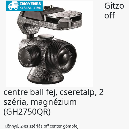
Gitzo
off
centre ball fej, cseretalp, 2
széria, magnézium
(GH2750QR)
Könnyű, 2-es szériás off center gömbfej