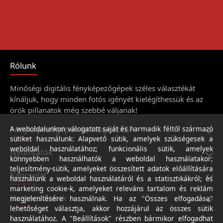
Rólunk
Minőségi digitális fényképezőgépek széles választékát
kínáljuk, hogy minden fotós igényét kielégíthessük és az
örök pillanatok még szebbé váljanak!
Fényképezőgépek és kiegészítői
A weboldalunkon válogatott saját és harmadik féltől származó
sütiket használunk: Alapvető sütik, amelyek szükségesek a
weboldal használatához; funkcionális sütik, amelyek
Nyomtatók
könnyebben használhatók a weboldal használatakor;
teljesítmény-sütik, amelyeket összesített adatok előállítására
Kapcsolat
használunk a weboldal használatáról és a statisztikákról; és
marketing cookie-k, amelyeket releváns tartalom és reklám
Hasznos linkek
megjelenítésére használnak. Ha az "Összes elfogadása"
lehetőséget választja, akkor hozzájárul az összes sütik
használatához. A "Beállítások" részben bármikor elfogadhat