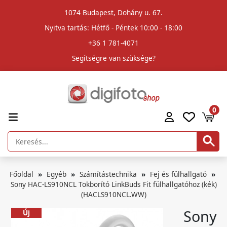
1074 Budapest, Dohány u. 67.
Nyitva tartás: Hétfő - Péntek 10:00 - 18:00
+36 1 781-4071
Segítségre van szüksége?
0
Főoldal
Egyéb
Számítástechnika
Fej és fülhallgató
Sony HAC-LS910NCL Tokborító LinkBuds Fit fülhallgatóhoz (kék)
(HACLS910NCL.WW)
Sony
Új