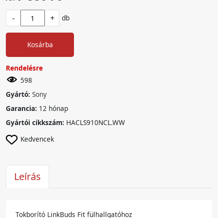
-
+
db
Kosárba
Rendelésre
598
Gyártó:
Sony
Garancia:
12 hónap
Gyártói cikkszám:
HACLS910NCL.WW
Kedvencek
Leírás
Tokborító LinkBuds Fit fülhallgatóhoz