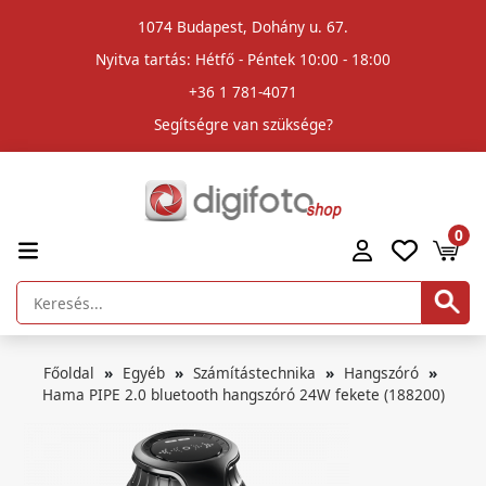
1074 Budapest, Dohány u. 67.
Nyitva tartás: Hétfő - Péntek 10:00 - 18:00
+36 1 781-4071
Segítségre van szüksége?
0
Főoldal
Egyéb
Számítástechnika
Hangszóró
Hama PIPE 2.0 bluetooth hangszóró 24W fekete (188200)