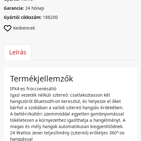
Garancia:
24 hónap
Gyártói cikkszám:
188200
Kedvencek
Leírás
Termékjellemzők
IPX4-es fröccsenésálló
Igazi vezeték nélküli sztereó: csatlakoztasson két
hangszórót Bluetooth-on keresztül, és helyezze el őket
bárhol a szobában a valódi sztereó hangzás érdekében.
A beltéri/kültéri üzemmóddal egyetlen gombnyomással
tökéletesen a környezethez igazíthatja a hangélményt. A
magas és mély hangok automatikusan kiegyenlítődnek.
24 Wattos zenei teljesítmény (sztereó) erőteljes 360°-os
hangzással