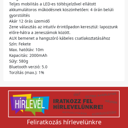
Teljes mobilitás a LED-es töltésjelzővel ellátott
akkumulátoros működésnek köszönhetően: 4 órán belüli
gyorstöltés
Akár 12 órás üzemidő
Zene választás az intuitív érintőpadon keresztül: lapozzunk
előre-hátra a zeneszámok között.
AUX bemenet a hangszóró kábeles csatlakoztatásához
Szín: Fekete
Max. hatótáv: 10m
Kapacitás: 2000mAh
Súly: 580g
Bluetooth verzió: 5.0
Torzítás (max.): 1%
Feliratkozás hírlevelünkre