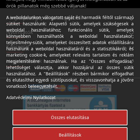
örök pillanatok még szebbé váljanak!
Fényképezőgépek és kiegészítői
A weboldalunkon válogatott saját és harmadik féltől származó
sütiket használunk: Alapvető sütik, amelyek szükségesek a
weboldal használatához; funkcionális sütik, amelyek
Nyomtatók
könnyebben használhatók a weboldal használatakor;
teljesítmény-sütik, amelyeket összesített adatok előállítására
Kapcsolat
használunk a weboldal használatáról és a statisztikákról; és
marketing cookie-k, amelyeket releváns tartalom és reklám
Hasznos linkek
megjelenítésére használnak. Ha az "Összes elfogadása"
lehetőséget választja, akkor hozzájárul az összes sütik
használatához. A "Beállítások" részben bármikor elfogadhat
és elutasíthat egyedi sütitípusokat, és visszavonhatja a jövőre
vonatkozó beleegyezését.
Adatvédelmi Nyilatkozat
Összes elutasítása
Beállítások