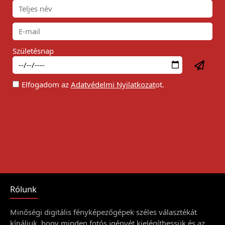
Születésnap
Elfogadom az
Adatvédelmi Nyilatkozat
ot.
Rólunk
Minőségi digitális fényképezőgépek széles választékát
kínáljuk, hogy minden fotós igényét kielégíthessük és az