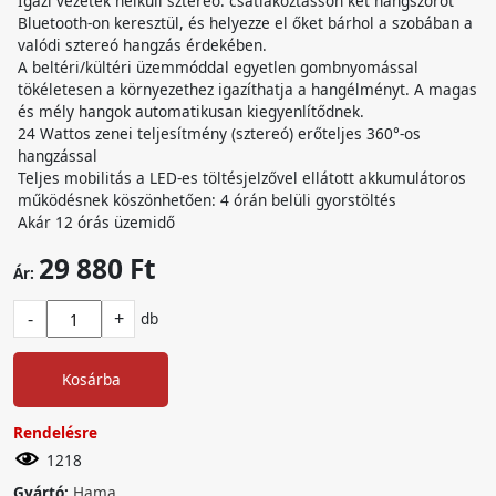
Igazi vezeték nélküli sztereó: csatlakoztasson két hangszórót
Bluetooth-on keresztül, és helyezze el őket bárhol a szobában a
valódi sztereó hangzás érdekében.
A beltéri/kültéri üzemmóddal egyetlen gombnyomással
tökéletesen a környezethez igazíthatja a hangélményt. A magas
és mély hangok automatikusan kiegyenlítődnek.
24 Wattos zenei teljesítmény (sztereó) erőteljes 360°-os
hangzással
Teljes mobilitás a LED-es töltésjelzővel ellátott akkumulátoros
működésnek köszönhetően: 4 órán belüli gyorstöltés
Akár 12 órás üzemidő
29 880 Ft
Ár:
-
+
db
Kosárba
Rendelésre
1218
Gyártó:
Hama