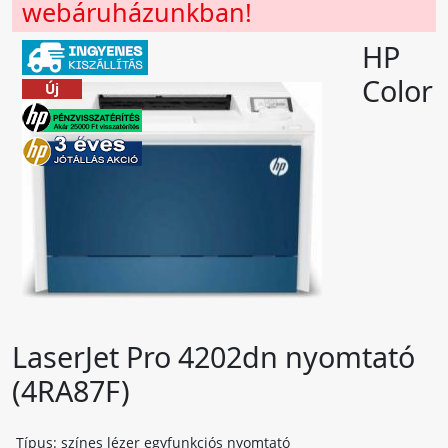
webáruházunkban!
HP
Color
Új
LaserJet Pro 4202dn nyomtató
(4RA87F)
Típus: színes lézer egyfunkciós nyomtató