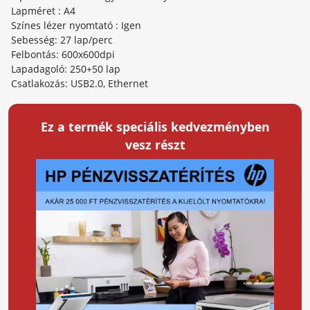
Lapméret : A4
Színes lézer nyomtató : Igen
Sebesség: 27 lap/perc
Felbontás: 600x600dpi
Lapadagoló: 250+50 lap
Csatlakozás: USB2.0, Ethernet
Ez a termék speciális kedvezményben
vesz részt