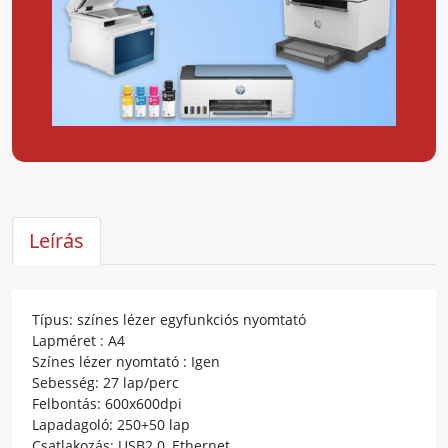
Leírás
Típus: színes lézer egyfunkciós nyomtató
Lapméret : A4
Színes lézer nyomtató : Igen
Sebesség: 27 lap/perc
Felbontás: 600x600dpi
Lapadagoló: 250+50 lap
Csatlakozás: USB2.0, Ethernet