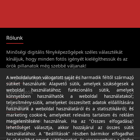
Rólunk
Minőségi digitális fényképezőgépek széles választékát
kínáljuk, hogy minden fotós igényét kielégíthessük és az
örök pillanatok még szebbé váljanak!
Fényképezőgépek és kiegészítői
A weboldalunkon válogatott saját és harmadik féltől származó
sütiket használunk: Alapvető sütik, amelyek szükségesek a
weboldal használatához; funkcionális sütik, amelyek
Nyomtatók
könnyebben használhatók a weboldal használatakor;
teljesítmény-sütik, amelyeket összesített adatok előállítására
Kapcsolat
használunk a weboldal használatáról és a statisztikákról; és
marketing cookie-k, amelyeket releváns tartalom és reklám
Hasznos linkek
megjelenítésére használnak. Ha az "Összes elfogadása"
lehetőséget választja, akkor hozzájárul az összes sütik
használatához. A "Beállítások" részben bármikor elfogadhat
és elutasíthat egyedi sütitípusokat, és visszavonhatja a jövőre