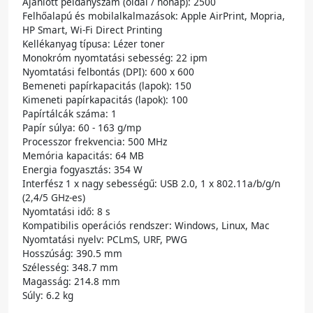
Ajánlott példányszám (oldal / hónap): 2500
Felhőalapú és mobilalkalmazások: Apple AirPrint, Mopria,
HP Smart, Wi-Fi Direct Printing
Kellékanyag típusa: Lézer toner
Monokróm nyomtatási sebesség: 22 ipm
Nyomtatási felbontás (DPI): 600 x 600
Bemeneti papírkapacitás (lapok): 150
Kimeneti papírkapacitás (lapok): 100
Papírtálcák száma: 1
Papír súlya: 60 - 163 g/mp
Processzor frekvencia: 500 MHz
Memória kapacitás: 64 MB
Energia fogyasztás: 354 W
Interfész 1 x nagy sebességű: USB 2.0, 1 x 802.11a/b/g/n
(2,4/5 GHz-es)
Nyomtatási idő: 8 s
Kompatibilis operációs rendszer: Windows, Linux, Mac
Nyomtatási nyelv: PCLmS, URF, PWG
Hosszúság: 390.5 mm
Szélesség: 348.7 mm
Magasság: 214.8 mm
Súly: 6.2 kg