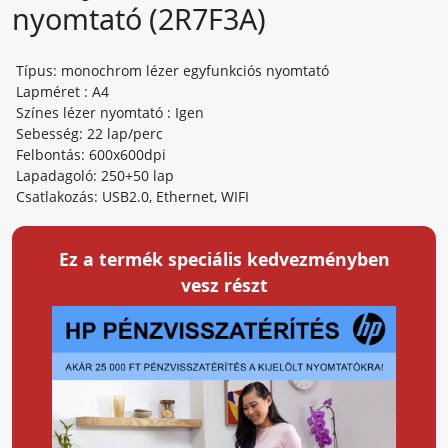
nyomtató (2R7F3A)
Típus: monochrom lézer egyfunkciós nyomtató
Lapméret : A4
Színes lézer nyomtató : Igen
Sebesség: 22 lap/perc
Felbontás: 600x600dpi
Lapadagoló: 250+50 lap
Csatlakozás: USB2.0, Ethernet, WIFI
Ez a termék speciális kedvezményben
vesz részt