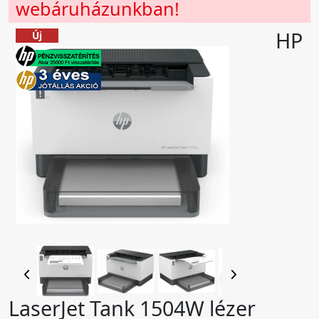
webáruházunkban!
HP
Új
LaserJet Tank 1504W lézer