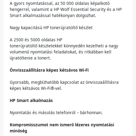
A gyors nyomtatással, az 50 000 oldalas képalkotó
hengerrel, valamint a HP Wolf Essential Security és a HP
Smart alkalmazással hatékonyan dolgozhat.
Nagy kapacitású HP tonerújratöltő készlet
A 2500 és 5000 oldalas HP
tonerújratöltő készletekkel könnyedén kezelheti a nagy
volumenű nyomtatási feladatokat, és ritkábban kell
újratöltenie a tonert.
Önvisszaállításra képes kétsávos Wi-Fi
Gyorsabb, megbízhatóbb kapcsolat az önvisszaállításra
képes kétsávos Wi-Fi®-vel.
HP Smart alkalmazás
Nyomtatás és másolás telefonról – bárhonnan.
Kompromisszumot nem ismerő lézeres nyomtatási
minőség