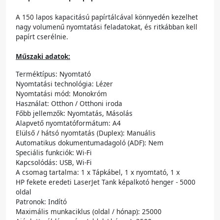
A 150 lapos kapacitású papírtálcával könnyedén kezelhet
nagy volumenű nyomtatási feladatokat, és ritkábban kell
papírt cserélnie.
Műszaki adatok:
Terméktípus: Nyomtató
Nyomtatási technológia: Lézer
Nyomtatási mód: Monokróm
Használat: Otthon / Otthoni iroda
Főbb jellemzők: Nyomtatás, Másolás
Alapvető nyomtatóformátum: A4
Elülső / hátsó nyomtatás (Duplex): Manuális
Automatikus dokumentumadagoló (ADF): Nem
Speciális funkciók: Wi-Fi
Kapcsolódás: USB, Wi-Fi
A csomag tartalma: 1 x Tápkábel, 1 x nyomtató, 1 x
HP fekete eredeti LaserJet Tank képalkotó henger - 5000
oldal
Patronok: Indító
Maximális munkaciklus (oldal / hónap): 25000