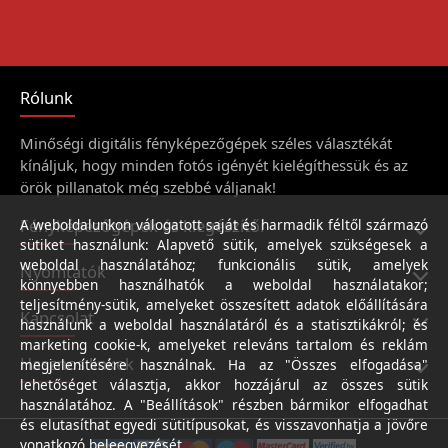
Rólunk
Minőségi digitális fényképezőgépek széles választékát
kínáljuk, hogy minden fotós igényét kielégíthessük és az
örök pillanatok még szebbé váljanak!
Fényképezőgépek és kiegészítői
A weboldalunkon válogatott saját és harmadik féltől származó
sütiket használunk: Alapvető sütik, amelyek szükségesek a
weboldal használatához; funkcionális sütik, amelyek
Nyomtatók
könnyebben használhatók a weboldal használatakor;
teljesítmény-sütik, amelyeket összesített adatok előállítására
Kapcsolat
használunk a weboldal használatáról és a statisztikákról; és
marketing cookie-k, amelyeket releváns tartalom és reklám
Hasznos linkek
megjelenítésére használnak. Ha az "Összes elfogadása"
lehetőséget választja, akkor hozzájárul az összes sütik
használatához. A "Beállítások" részben bármikor elfogadhat
és elutasíthat egyedi sütitípusokat, és visszavonhatja a jövőre
vonatkozó beleegyezését.