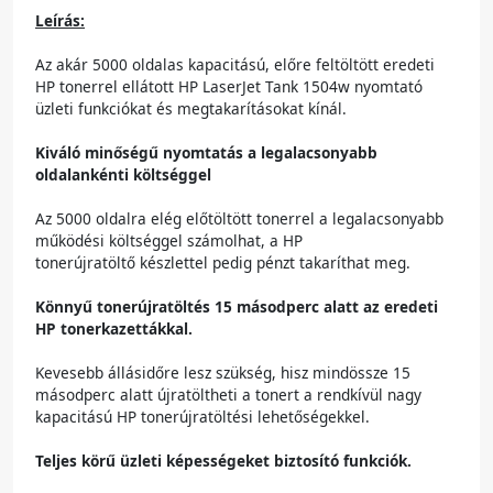
Leírás:
Az akár 5000 oldalas kapacitású, előre feltöltött eredeti
HP tonerrel ellátott HP LaserJet Tank 1504w nyomtató
üzleti funkciókat és megtakarításokat kínál.
Kiváló minőségű nyomtatás a legalacsonyabb
oldalankénti költséggel
Az 5000 oldalra elég előtöltött tonerrel a legalacsonyabb
működési költséggel számolhat, a HP
tonerújratöltő készlettel pedig pénzt takaríthat meg.
Könnyű tonerújratöltés 15 másodperc alatt az eredeti
HP tonerkazettákkal.
Kevesebb állásidőre lesz szükség, hisz mindössze 15
másodperc alatt újratöltheti a tonert a rendkívül nagy
kapacitású HP tonerújratöltési lehetőségekkel.
Teljes körű üzleti képességeket biztosító funkciók.