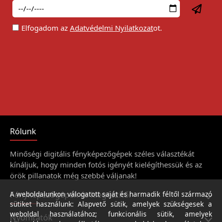
Elfogadom az
Adatvédelmi Nyilatkozat
ot.
Rólunk
Minőségi digitális fényképezőgépek széles választékát
kínáljuk, hogy minden fotós igényét kielégíthessük és az
örök pillanatok még szebbé váljanak!
Fényképezőgépek és kiegészítői
A weboldalunkon válogatott saját és harmadik féltől származó
sütiket használunk: Alapvető sütik, amelyek szükségesek a
weboldal használatához; funkcionális sütik, amelyek
Nyomtatók