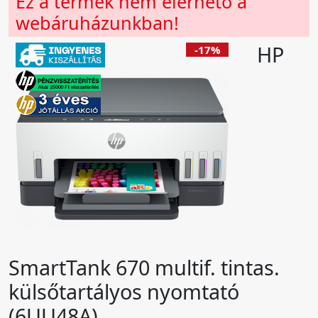
Ez a termék nem elérhető a
webáruházunkban!
HP
-17%
SmartTank 670 multif. tintas.
külsőtartályos nyomtató
(6UU48A)