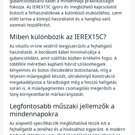
gubancolódásálló kábel a mindennapi praktikusságot
fokozza. Az IEREX15C gyors és megbízható kapcsolatot
biztosít a felhasználóknak a különböző eszközökhöz, szem
előtt tartva a könnyű használatot és a hanghoz való
azonnali hozzáférést.
Miben különbözik az IEREX15C?
Az intuitív in-line vezérlő leegyszerűsíti a fejhallgató
használatát. A bordázott kábel minimalizálja a
gubancolódást, amit szállítás közben értékelni fogsz. A
többféle méretben kapható hibrid szilikonhegyek
kényelmes és biztos illeszkedést biztosítanak, míg a
teljesen műanyagból készült, ultrakönnyű konstrukció
megakadályozza a fáradtságot még a hosszú hallgatás
során is. A műanyagmentes csomagolás megerősíti a
Sony környezetbarát márkairányzatát.
Legfontosabb műszaki jellemzők a
mindennapokra
Az alapvető specifikációk megbízhatóvá teszik ezt a
fejhallgatót a zenéhez és a hívásokhoz egyaránt. A modern