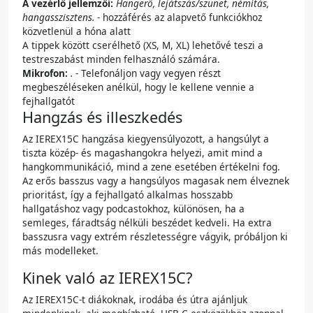
A vezérlő jellemzői:
Hangerő, lejátszás/szünet, némítás,
hangasszisztens.
- hozzáférés az alapvető funkciókhoz
közvetlenül a hóna alatt
A tippek között cserélhető (XS, M, XL) lehetővé teszi a
testreszabást minden felhasználó számára.
Mikrofon:
.
- Telefonáljon vagy vegyen részt
megbeszéléseken anélkül, hogy le kellene vennie a
fejhallgatót
Hangzás és illeszkedés
Az IEREX15C hangzása kiegyensúlyozott, a hangsúlyt a
tiszta közép- és magashangokra helyezi, amit mind a
hangkommunikáció, mind a zene esetében értékelni fog.
Az erős basszus vagy a hangsúlyos magasak nem élveznek
prioritást, így a fejhallgató alkalmas hosszabb
hallgatáshoz vagy podcastokhoz, különösen, ha a
semleges, fáradtság nélküli beszédet kedveli. Ha extra
basszusra vagy extrém részletességre vágyik, próbáljon ki
más modelleket.
Kinek való az IEREX15C?
Az IEREX15C-t diákoknak, irodába és útra ajánljuk