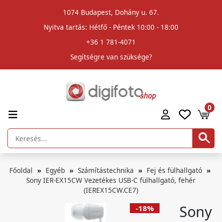
1074 Budapest, Dohány u. 67.
Nyitva tartás: Hétfő - Péntek 10:00 - 18:00
+36 1 781-4071
Segítségre van szüksége?
0
Főoldal
Egyéb
Számítástechnika
Fej és fülhallgató
Sony IER-EX15CW Vezetékes USB-C fülhallgató, fehér
(IEREX15CW.CE7)
Sony
-18%