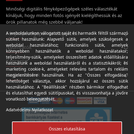
Minőségi digitális fényképezőgépek széles választékát
kínáljuk, hogy minden fotós igényét kielégíthessük és az
örök pillanatok még szebbé váljanak!
Fényképezőgépek és kiegészítői
A weboldalunkon válogatott saját és harmadik féltől származó
sütiket használunk: Alapvető sütik, amelyek szükségesek a
weboldal használatához; funkcionális sütik, amelyek
Nyomtatók
könnyebben használhatók a weboldal használatakor;
teljesítmény-sütik, amelyeket összesített adatok előállítására
Kapcsolat
használunk a weboldal használatáról és a statisztikákról; és
marketing cookie-k, amelyeket releváns tartalom és reklám
Hasznos linkek
megjelenítésére használnak. Ha az "Összes elfogadása"
lehetőséget választja, akkor hozzájárul az összes sütik
használatához. A "Beállítások" részben bármikor elfogadhat
és elutasíthat egyedi sütitípusokat, és visszavonhatja a jövőre
vonatkozó beleegyezését.
Adatvédelmi Nyilatkozat
Összes elutasítása