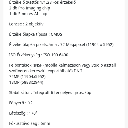
Érzékelő :Kettős 1/1,28"-os érzékelő
2 db Pro Imaging chip
1 db 5 nm-es AI chip
Lencse : 2 objektív
Érzékelőlapka típusa : CMOS
Érzékelőlapka pixelszáma : 72 Megapixel (11904 x 5952)
ISO Érzékenység : ISO 100-6400
Felbontások :INSP (mobilalkalmazáson vagy Studio asztali
szoftveren keresztül exportálható) DNG
72MP (11904x5952)
18MP (5888x2944)
Stabilizátor : Integrált 6 tengelyes giroszkóp
Fényerő : f/2
Látószög : 170°
Fókusztávolság : 6mm