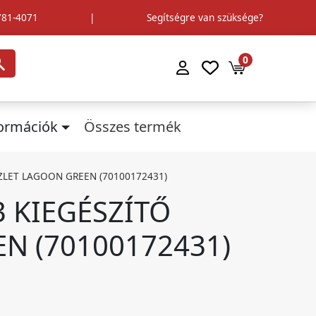
781-4071
|
Segítségre van szüksége?
0
formációk
Összes termék
ÉSZLET LAGOON GREEN (70100172431)
13 KIEGÉSZÍTŐ
N (70100172431)