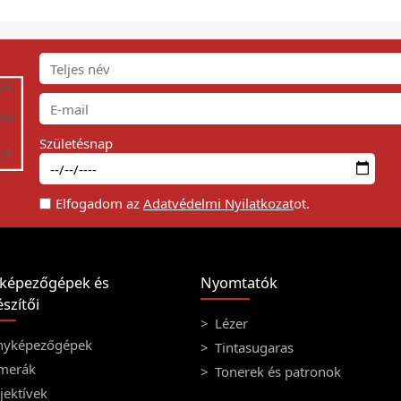
Születésnap
Elfogadom az
Adatvédelmi Nyilatkozat
ot.
képezőgépek és
Nyomtatók
szítői
Lézer
nyképezőgépek
Tintasugaras
merák
Tonerek és patronok
ektívek