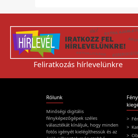
Feliratkozás hírlevelünkre
Rólunk
Fény
kiegé
Minőségi digitális
fényképezőgépek széles
Fé
választékát kínáljuk, hogy minden
Ka
fotós igényét kielégíthessük és az
Obj