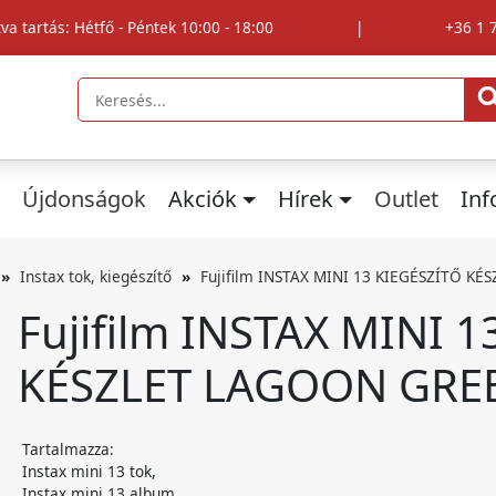
tva tartás: Hétfő - Péntek 10:00 - 18:00
|
+36 1 
Újdonságok
Akciók
Hírek
Outlet
In
Instax tok, kiegészítő
Fujifilm INSTAX MINI 13 KIEGÉSZÍTŐ K
Fujifilm INSTAX MINI 
KÉSZLET LAGOON GREE
Tartalmazza:
Instax mini 13 tok,
Instax mini 13 album,