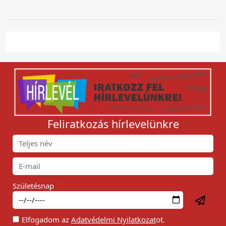
Feliratkozás hírlevelünkre
Születésnap
Elfogadom az
Adatvédelmi Nyilatkozat
ot.