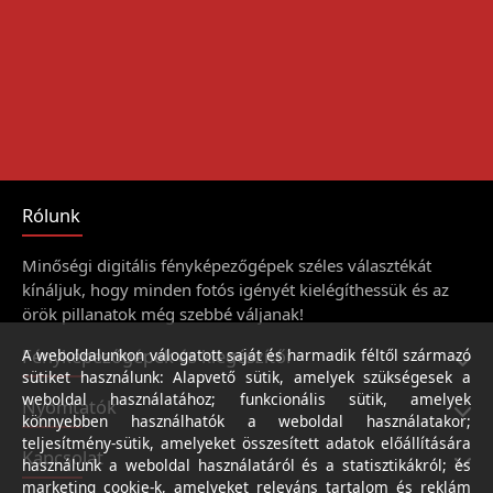
Rólunk
Minőségi digitális fényképezőgépek széles választékát
kínáljuk, hogy minden fotós igényét kielégíthessük és az
örök pillanatok még szebbé váljanak!
Fényképezőgépek és kiegészítői
A weboldalunkon válogatott saját és harmadik féltől származó
sütiket használunk: Alapvető sütik, amelyek szükségesek a
weboldal használatához; funkcionális sütik, amelyek
Nyomtatók
könnyebben használhatók a weboldal használatakor;
teljesítmény-sütik, amelyeket összesített adatok előállítására
Kapcsolat
használunk a weboldal használatáról és a statisztikákról; és
marketing cookie-k, amelyeket releváns tartalom és reklám