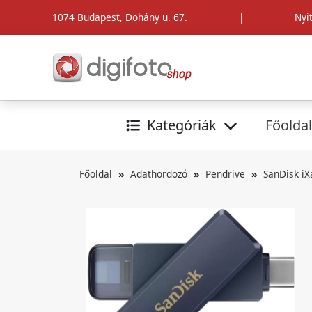
1074 Budapest, Dohány u. 67.
|
Nyi
Kategóriák
Főoldal
Főoldal
Adathordozó
Pendrive
SanDisk iX