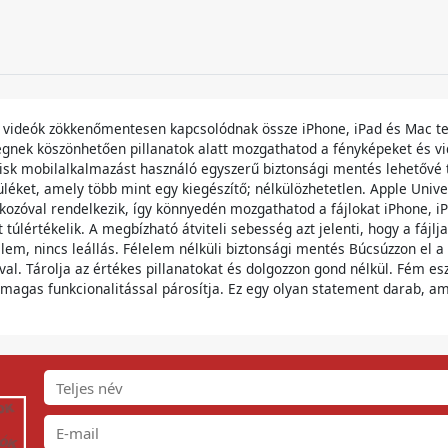
és videók zökkenőmentesen kapcsolódnak össze iPhone, iPad és Mac te
égnek köszönhetően pillanatok alatt mozgathatod a fényképeket és vi
Disk mobilalkalmazást használó egyszerű biztonsági mentés lehetővé te
züléket, amely több mint egy kiegészítő; nélkülözhetetlen. Apple Univ
ozóval rendelkezik, így könnyedén mozgathatod a fájlokat iPhone, iP
úlértékelik. A megbízható átviteli sebesség azt jelenti, hogy a fájlja
lem, nincs leállás. Félelem nélküli biztonsági mentés Búcsúzzon el a
. Tárolja az értékes pillanatokat és dolgozzon gond nélkül. Fém eszt
 magas funkcionalitással párosítja. Ez egy olyan statement darab, am