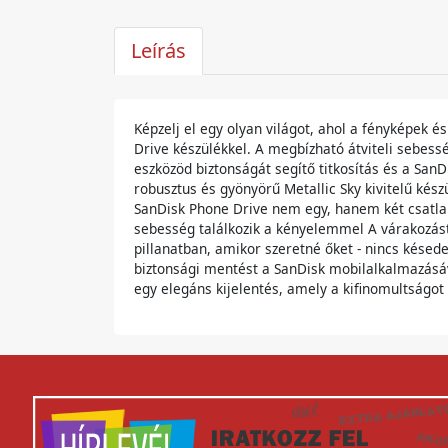
Leírás
Képzelj el egy olyan világot, ahol a fényképek 
Drive készülékkel. A megbízható átviteli sebess
eszközöd biztonságát segítő titkosítás és a San
robusztus és gyönyörű Metallic Sky kivitelű kés
SanDisk Phone Drive nem egy, hanem két csatlak
sebesség találkozik a kényelemmel A várakozást t
pillanatban, amikor szeretné őket - nincs késede
biztonsági mentést a SanDisk mobilalkalmazásával
egy elegáns kijelentés, amely a kifinomultságot