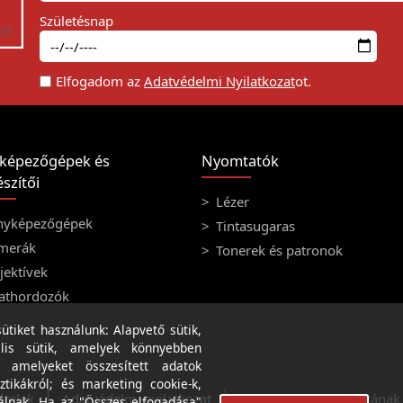
Születésnap
Elfogadom az
Adatvédelmi Nyilatkozat
ot.
képezőgépek és
Nyomtatók
szítői
Lézer
nyképezőgépek
Tintasugaras
merák
Tonerek és patronok
ektívek
athordozók
tiket használunk: Alapvető sütik,
lis sütik, amelyek könnyebben
, amelyeket összesített adatok
ztikákról; és marketing cookie-k,
ételek
Adatvédelmi nyilatkozat
A weboldal használatának f
álnak. Ha az "Összes elfogadása"