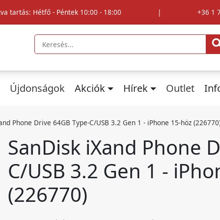
tva tartás: Hétfő - Péntek 10:00 - 18:00
|
+36 1 
Újdonságok
Akciók
Hírek
Outlet
In
and Phone Drive 64GB Type-C/USB 3.2 Gen 1 - iPhone 15-höz (226770
SanDisk iXand Phone D
C/USB 3.2 Gen 1 - iPho
(226770)