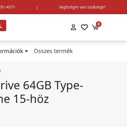
781-4071
|
Segítségre van szüksége?
0
formációk
Összes termék
)
rive 64GB Type-
ne 15-höz