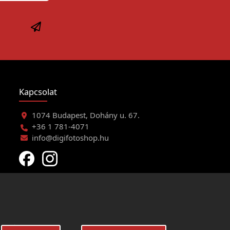
Kapcsolat
1074 Budapest, Dohány u. 67.
+36 1 781-4071
info@digifotoshop.hu
eltételei