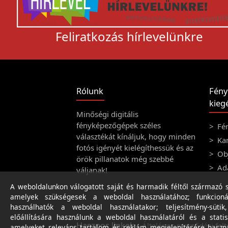
Feliratkozás hírlevelünkre
Rólunk
Fény
kiegé
Minőségi digitális
fényképezőgépek széles
Fé
választékát kínáljuk, hogy minden
Ka
fotós igényét kielégíthessük és az
Obj
örök pillanatok még szebbé
Ad
váljanak!
A weboldalunkon válogatott saját és harmadik féltől származó sü
amelyek szükségesek a weboldal használatához; funkcioná
használhatók a weboldal használatakor; teljesítmény-sütik
előállítására használunk a weboldal használatáról és a statis
Hasznos linkek
Általános szerződési felt
amelyeket releváns tartalom és reklám megjelenítésére haszn