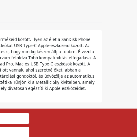
rmékeid között. Ilyen az élet a SanDisk Phone
deókat USB Type-C Apple-eszközeid között. Az
szi, hogy mindig készen állj a többre. Élvezd a
erzum feloldva Több kompatibilitás elfogadása. A
ad Pro, Mac és USB Type-C eszközök között. A
i ott vannak, ahol szeretné őket, abban a
 tárolási gondoktól, és üdvözölje az automatikus
étika Tűnjön ki a Metallic Sky kivitelben, amely
ely divatosan egészíti ki Apple eszközeidet.