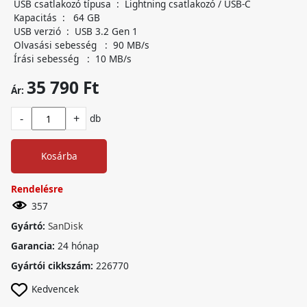
USB csatlakozó típusa : Lightning csatlakozó / USB-C
Kapacitás : 64 GB
USB verzió : USB 3.2 Gen 1
Olvasási sebesség : 90 MB/s
Írási sebesség : 10 MB/s
35 790 Ft
Ár:
-
+
db
Kosárba
Rendelésre
357
Gyártó:
SanDisk
Garancia:
24 hónap
Gyártói cikkszám:
226770
Kedvencek