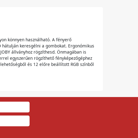
gyon könnyen használható. A fényerő
D hátulján keresgélni a gombokat. Ergonómikus
en JOBY állványhoz rögzíthesd. Önmagában is
errel egyszerűen rögzíthető fényképezőgéphez
-lehetőségből és 12 előre beállított RGB színből