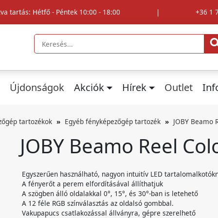
tva tartás: Hétfő - Péntek 10:00 - 18:00
|
+36 1 
Újdonságok
Akciók
Hírek
Outlet
In
zőgép tartozékok
Egyéb fényképezőgép tartozék
JOBY Beamo R
JOBY Beamo Reel Col
Egyszerűen használható, nagyon intuitív LED tartalomalkotók
A fényerőt a perem elfordításával állíthatjuk
A szögben álló oldalakkal 0°, 15°, és 30°-ban is letehető
A 12 féle RGB színválasztás az oldalsó gombbal.
Vakupapucs csatlakozással állványra, gépre szerelhető