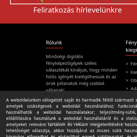
Feliratkozás hírlevelünkre
Rólunk
Fény
kiegé
Minőségi digitális
fényképezőgépek széles
Fé
választékát kínáljuk, hogy minden
Ka
fotós igényét kielégíthessük és az
Obj
örök pillanatok még szebbé
Ad
váljanak!
A weboldalunkon válogatott saját és harmadik féltől származó sü
amelyek szükségesek a weboldal használatához; funkcioná
használhatók a weboldal használatakor; teljesítmény-sütik
előállítására használunk a weboldal használatáról és a statis
Hasznos linkek
Általános szerződési felt
amelyeket releváns tartalom és reklám megjelenítésére haszn
lehetőséget választja, akkor hozzájárul az összes sütik haszn
bármikor elfogadhat és elutasíthat egyedi sütitípusokat, és v