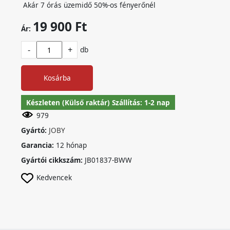
Akár 7 órás üzemidő 50%-os fényerőnél
19 900 Ft
Ár:
-
+
db
Kosárba
Készleten (Külső raktár) Szállítás: 1-2 nap
979
Gyártó:
JOBY
Garancia:
12 hónap
Gyártói cikkszám:
JB01837-BWW
Kedvencek