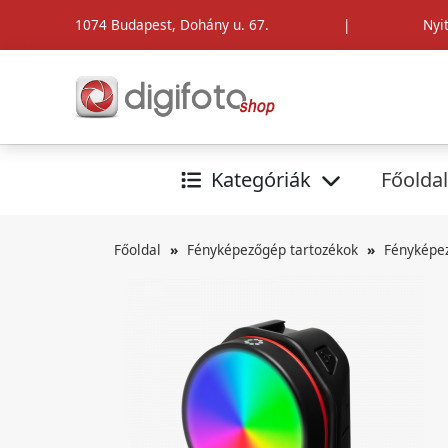
1074 Budapest, Dohány u. 67.
|
Nyi
Kategóriák
Főoldal
Főoldal
Fényképezőgép tartozékok
Fényképe