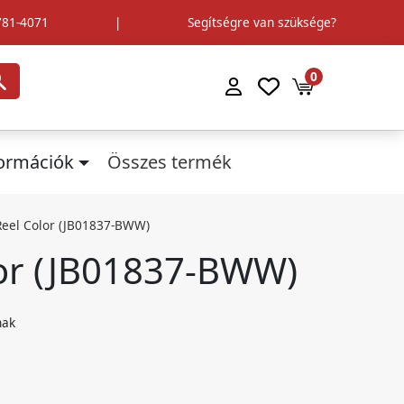
781-4071
|
Segítségre van szüksége?
0
formációk
Összes termék
eel Color (JB01837-BWW)
or (JB01837-BWW)
nak