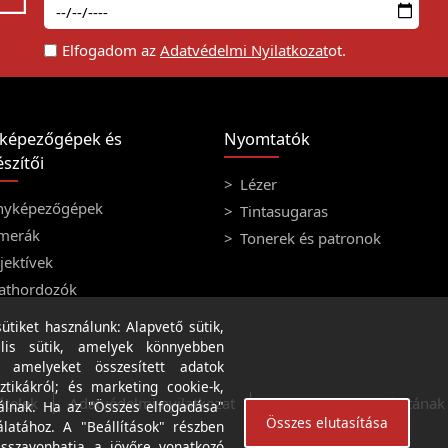
Elfogadom az
Adatvédelmi Nyilatkozat
ot.
képezőgépek és
Nyomtatók
szítői
Lézer
nyképezőgépek
Tintasugaras
merák
Tonerek és patronok
ektívek
athordozók
tiket használunk: Alapvető sütik,
lis sütik, amelyek könnyebben
, amelyeket összesített adatok
ztikákról; és marketing cookie-k,
ételek
Adatvédelmi nyilatkozat
A weboldal használatának f
álnak. Ha az "Összes elfogadása"
Összes elutasítása
álatához. A "Beállítások" részben
isszavonhatja a jövőre vonatkozó