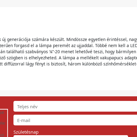
 új generációja számára készült. Mindössze egyetlen érintéssel, na
zerűen forgasd el a lámpa peremét az ujjaddal. Többé nem kell a LE
alján található szabványos ¼”-20 menet lehetővé teszi, hogy bármily
öző szögben is elhelyezheted. A lámpa a mellékelt vakupapucs adapt
t diffúzorral lágy fényt is biztosít, három különböző színhőmérséklet
Születésnap