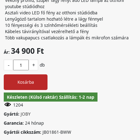
Vékony profilú, szuper lágy fényt adó LED lámpa az otthoni
youtube stúdiódhoz
Asztali video LED fő fény az otthoni stúdiódba
Lenyűgöző tartalom hozható létre a lágy fénnyel
10 fényességi és 3 színhőmérsékleti beállítás
Kábeles távirányítóval vezérelhető a fény
Több vakupapucs csatlakozás a lámpák és mikrofon számára
34 900 Ft
Ár:
-
+
db
Kosárba
Készleten (Külső raktár) Szállítás: 1-2 nap
1204
Gyártó:
JOBY
Garancia:
24 hónap
Gyártói cikkszám:
JB01861-BWW