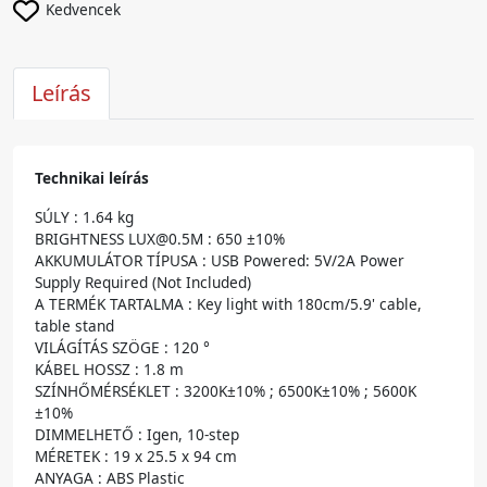
Kedvencek
Leírás
Technikai leírás
SÚLY : 1.64 kg
BRIGHTNESS LUX@0.5M : 650 ±10%
AKKUMULÁTOR TÍPUSA : USB Powered: 5V/2A Power
Supply Required (Not Included)
A TERMÉK TARTALMA : Key light with 180cm/5.9' cable,
table stand
VILÁGÍTÁS SZÖGE : 120 °
KÁBEL HOSSZ : 1.8 m
SZÍNHŐMÉRSÉKLET : 3200K±10% ; 6500K±10% ; 5600K
±10%
DIMMELHETŐ : Igen, 10-step
MÉRETEK : 19 x 25.5 x 94 cm
ANYAGA : ABS Plastic