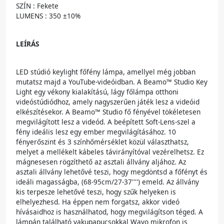
SZÍN : Fekete
LUMENS : 350 ±10%
LEÍRÁS
LED stúdió keylight főfény lámpa, amellyel még jobban
mutatsz majd a YouTube-videóidban. A Beamo™ Studio Key
Light egy vékony kialakítású, lágy főlámpa otthoni
videóstúdiódhoz, amely nagyszerűen játék lesz a videóid
elkészítésekor. A Beamo™ Studio fő fényével tökéletesen
megvilágított lesz a videód. A beépített Soft-Lens-szel a
fény ideális lesz egy ember megvilágításához. 10
fényerőszint és 3 színhőmérséklet közül választhatsz,
melyet a mellékelt kábeles távirányítóval vezérelhetsz. Ez
mágnesesen rögzíthető az asztali állvány aljához. Az
asztali állvány lehetővé teszi, hogy megdöntsd a főfényt és
ideáli magasságba, (68-95cm/27-37'''') emeld. Az állvány
kis terpesze lehetővé teszi, hogy szűk helyeken is
elhelyezhesd. Ha éppen nem forgatsz, akkor videó
hívásaidhoz is használhatod, hogy megvilágítson téged. A
lámpán található vakupapucsokkal Wavo mikrofon is