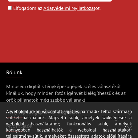
Elfogadom az
Adatvédelmi Nyilatkozat
ot.
Rólunk
Minőségi digitális fényképezőgépek széles választékát
kínáljuk, hogy minden fotós igényét kielégíthessük és az
örök pillanatok még szebbé váljanak!
Fényképezőgépek és kiegészítői
A weboldalunkon válogatott saját és harmadik féltől származó
sütiket használunk: Alapvető sütik, amelyek szükségesek a
weboldal használatához; funkcionális sütik, amelyek
Nyomtatók
könnyebben használhatók a weboldal használatakor;
teljesítmény-sütik, amelyeket összesített adatok előállítására