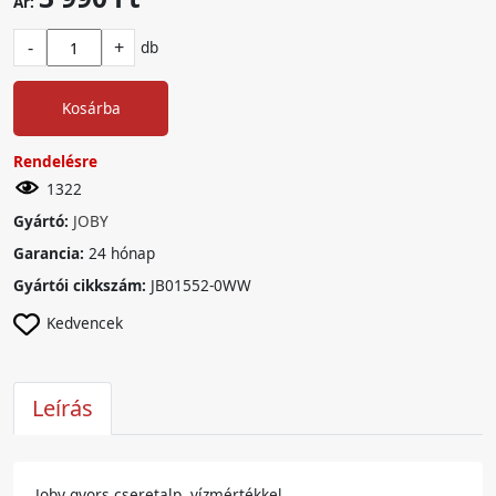
Ár:
-
+
db
Kosárba
Rendelésre
1322
Gyártó:
JOBY
Garancia:
24 hónap
Gyártói cikkszám:
JB01552-0WW
Kedvencek
Leírás
Joby gyors cseretalp, vízmértékkel