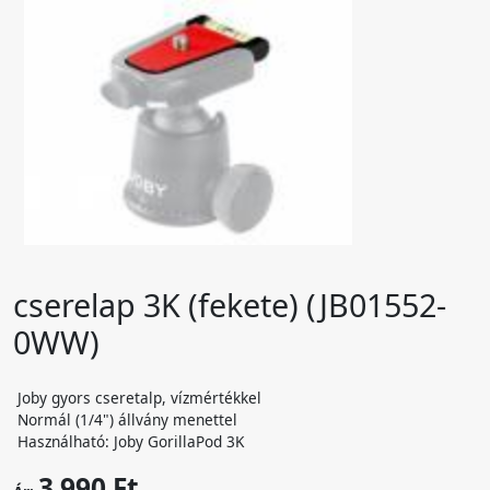
cserelap 3K (fekete) (JB01552-
0WW)
Joby gyors cseretalp, vízmértékkel
Normál (1/4") állvány menettel
Használható: Joby GorillaPod 3K
3 990 Ft