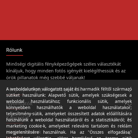
Rólunk
Minőségi digitális fényképezőgépek széles választékát
kínáljuk, hogy minden fotós igényét kielégíthessük és az
örök pillanatok még szebbé váljanak!
Fényképezőgépek és kiegészítői
A weboldalunkon válogatott saját és harmadik féltől származó
sütiket használunk: Alapvető sütik, amelyek szükségesek a
weboldal használatához; funkcionális sütik, amelyek
Nyomtatók
könnyebben használhatók a weboldal használatakor;
teljesítmény-sütik, amelyeket összesített adatok előállítására
Kapcsolat
használunk a weboldal használatáról és a statisztikákról; és
marketing cookie-k, amelyeket releváns tartalom és reklám
Hasznos linkek
megjelenítésére használnak. Ha az "Összes elfogadása"