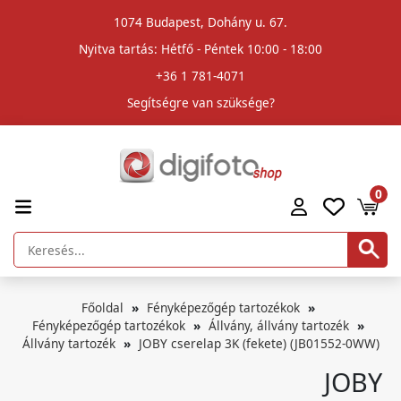
1074 Budapest, Dohány u. 67.
Nyitva tartás: Hétfő - Péntek 10:00 - 18:00
+36 1 781-4071
Segítségre van szüksége?
0
Főoldal
Fényképezőgép tartozékok
Fényképezőgép tartozékok
Állvány, állvány tartozék
Állvány tartozék
JOBY cserelap 3K (fekete) (JB01552-0WW)
JOBY