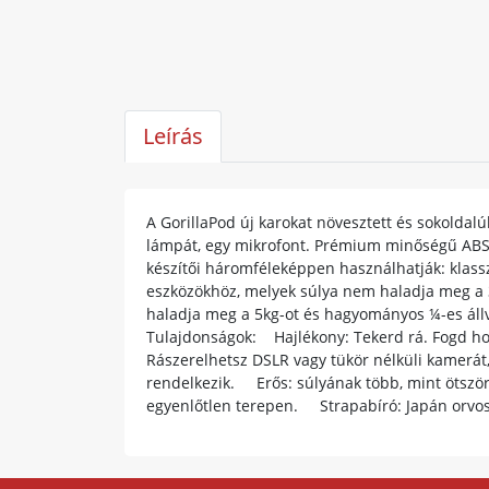
Leírás
A GorillaPod új karokat növesztett és sokoldal
lámpát, egy mikrofont. Prémium minőségű ABS m
készítői háromféleképpen használhatják: klass
eszközökhöz, melyek súlya nem haladja meg a 
haladja meg a 5kg-ot és hagyományos ¼-es áll
Tulajdonságok: Hajlékony: Tekerd rá. Fogd hozz
Rászerelhetsz DSLR vagy tükör nélküli kamerát,
rendelkezik. Erős: súlyának több, mint ötször
egyenlőtlen terepen. Strapabíró: Japán orvo