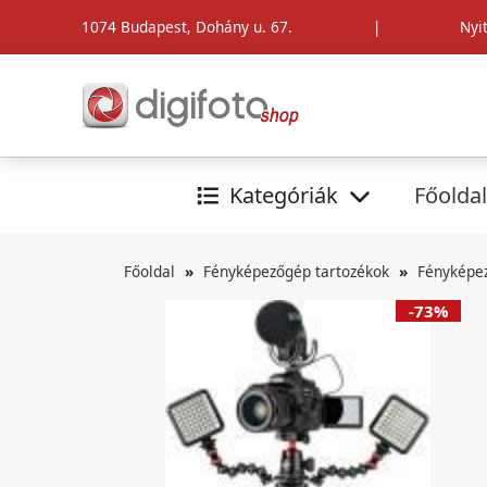
1074 Budapest, Dohány u. 67.
|
Nyi
Kategóriák
Főoldal
Főoldal
Fényképezőgép tartozékok
Fényképe
-73%