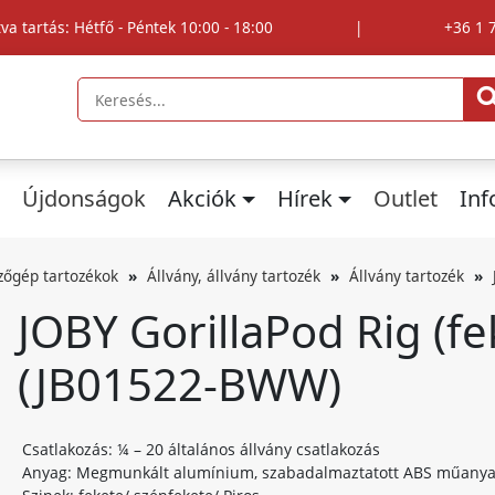
tva tartás: Hétfő - Péntek 10:00 - 18:00
|
+36 1 
Újdonságok
Akciók
Hírek
Outlet
In
zőgép tartozékok
Állvány, állvány tartozék
Állvány tartozék
JOBY GorillaPod Rig (fe
(JB01522-BWW)
Csatlakozás: ¼ – 20 általános állvány csatlakozás
Anyag: Megmunkált alumínium, szabadalmaztatott ABS műanyag