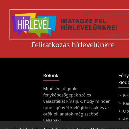
Feliratkozás hírlevelünkre
Rólunk
Fény
kiegé
Minőségi digitális
fényképezőgépek széles
Fé
választékát kínáljuk, hogy minden
Ka
fotós igényét kielégíthessük és az
Obj
örök pillanatok még szebbé
Ad
váljanak!