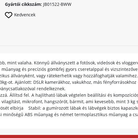
Gyártói cikkszám:
JB01522-BWW
Kedvencek
úbb, mint valaha. Könnyű állványszett a fotósok, videósok és vlogge
űanyag és precíziós gömbfej gyors cseretalppal és vizszintezővel
zikus állványként, vagy rátekerhetik vagy hozzáfoghatják valamihez
3kg-ot. Ajánlott: DSLR kamerákhoz, vakukhoz, más fényforrásokhoz
ványcsatlakozóval rendelkeznek.
á. Állítsd fel. A hajlítható lábak végtelen beállítási és kompozíci
 vilagítást, mikrofont, hangszórót, bármit, ami kevesebb, mint 3 k
ösét elbírja Stabil: a gumírozott lábak és lábvégek biztos kapaszk
si minőségű ABS műanyag és német termoplasztikus műanyag a csa