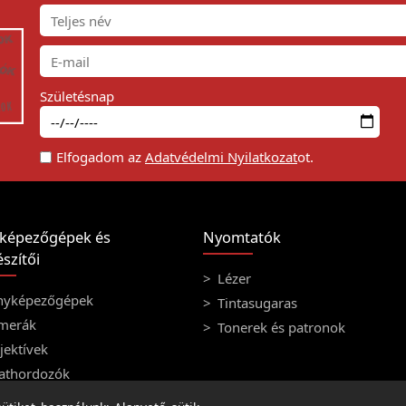
Születésnap
Elfogadom az
Adatvédelmi Nyilatkozat
ot.
képezőgépek és
Nyomtatók
szítői
Lézer
nyképezőgépek
Tintasugaras
merák
Tonerek és patronok
ektívek
athordozók