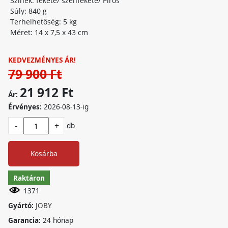
Szinek: fekete/ szénfekete/ Piros
Súly: 840 g
Terhelhetőség: 5 kg
Méret: 14 x 7,5 x 43 cm
KEDVEZMÉNYES ÁR!
79 900 Ft
21 912 Ft
Ár:
Érvényes:
2026-08-13-ig
-
+
db
Kosárba
Raktáron
1371
Gyártó:
JOBY
Garancia:
24 hónap