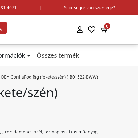
781-4071
|
Segítségre van szüksége?
0
formációk
Összes termék
JOBY GorillaPod Rig (fekete/szén) (JB01522-BWW)
kete/szén)
, rozsdamenes acél, termoplasztikus műanyag