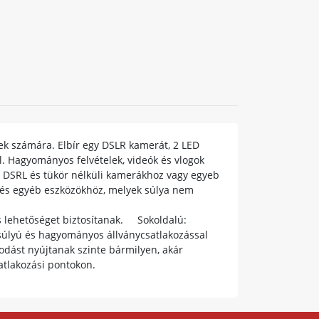
rek számára. Elbír egy DSLR kamerát, 2 LED
. Hagyományos felvételek, videók és vlogok
. DSRL és tükör nélküli kamerákhoz vagy egyeb
 és egyéb eszközökhöz, melyek súlya nem
ós lehetőséget biztosítanak. Sokoldalú:
g súlyú és hagyományos állványcsatlakozással
odást nyújtanak szinte bármilyen, akár
tlakozási pontokon.